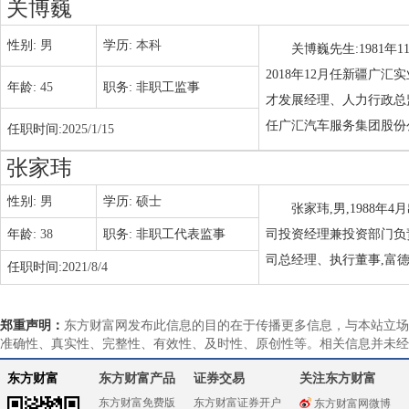
关博巍
性别:
男
学历:
本科
关博巍先生:1981年
2018年12月任新疆广汇
年龄:
45
职务:
非职工监事
才发展经理、人力行政总监、
任广汇汽车服务集团股份
任职时间:
2025/1/15
张家玮
性别:
男
学历:
硕士
张家玮,男,1988
年龄:
38
职务:
非职工代表监事
司投资经理兼投资部门负
司总经理、执行董事,富
任职时间:
2021/8/4
郑重声明：
东方财富网发布此信息的目的在于传播更多信息，与本站立场
准确性、真实性、完整性、有效性、及时性、原创性等。相关信息并未经
东方财富
东方财富产品
证券交易
关注东方财富
东方财富免费版
东方财富证券开户
东方财富网微博