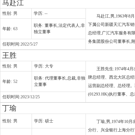
马赴江
性别:
男
学历:
--
马赴江,男,1963
下属公司新疆天汇汽车销
职务:
董事长,法定代表人,非
年龄:
63
独立董事
总经理,广汇汽车服务有
务集团股份公司董事长,附
任职时间:
2022/5/27
王胜
性别:
男
学历:
大专
王胜先生:1974年
牌总经理、西北大区总经
职务:
代理董事长,总裁,非独
年龄:
52
立董事
运营副总经理、总经理。
(01293.HK)执行董事、
任职时间:
2023/12/25
丁瑜
性别:
男
学历:
硕士
丁瑜,男,1974年1
分行、兴业银行上海分行