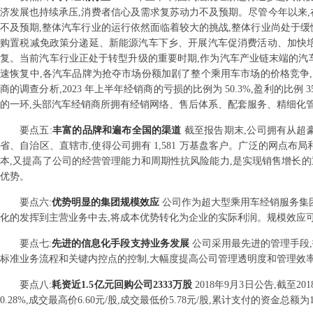
济发展也持续承压,消费者信心及需求复苏动力不及预期。尽管今年以来,
不及预期,整体汽车行业的运行依然面临着较大的挑战,整体行业尚处于缓
购置税减免政策分递延、新能源汽车下乡、开展汽车促消费活动、加快培
复。当前汽车行业正处于转型升级的重要时期,作为汽车产业链末端的汽
速恢复中,各汽车品牌为抢夺市场份额加剧了整个乘用车市场的价格竞争
商的调查分析,2023 年上半年经销商的亏损的比例为 50.3%,盈利的比例
的一环,头部汽车经销商所拥有经销网络、售后体系、配套服务、精细化
要点
五
:
丰富的品牌和遍布全国的渠道
截至报告期末,公司拥有从超豪华
省、自治区、直辖市,使得公司拥有 1,581 万基盘客户。广泛的网点
本,又提高了公司的经营管理能力和周期性抗风险能力,是实现销售增长
优势。
要点
六
:
优势明显的集团规模效应
公司作为超大型乘用车经销服务集团
化的发挥到主营业务中去,将成本优势转化为企业的实际利润。规模效应可
要点
七
:
先进的信息化手段支持业务发展
公司采用最先进的管理手段,投
标准业务流程和关键内控点的控制,大幅度提高公司管理透明度和管理效
要点
八
:
耗资近1.5亿元回购公司2333万股
2018年9月3日公告,截至20
0.28%,成交最高价6.60元/股,成交最低价5.78元/股,累计支付的资金总额为1