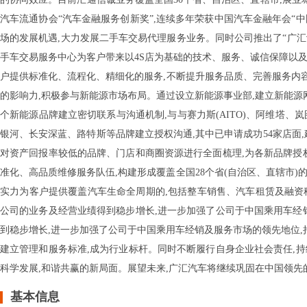
汽车流通协会“汽车金融服务创新奖”,连续多年荣获中国汽车金融年会“
场的发展机遇,大力发展二手车交易代理服务业务。同时公司推出了“广汇
手车交易服务中心为客户带来以4S店为基础的技术、服务、诚信保障以
户提供标准化、流程化、精细化的服务,不断提升服务品质、完善服务内
的影响力,积极参与新能源市场布局。通过设立新能源事业部,建立新能源网
个新能源品牌建立密切联系与沟通机制,与与赛力斯(AITO)、阿维塔、
银河、长安深蓝、路特斯等品牌建立授权沟通,其中已申请成功54家店面,
对资产回报率较低的品牌、门店和商圈资源进行全面梳理,为各新品牌授
准化、高品质维修服务队伍,构建形成覆盖全国28个省(自治区、直辖市
实力为客户提供覆盖汽车生命全周期的,包括整车销售、汽车租赁及融资
公司的业务及经营业绩得到稳步增长,进一步加强了公司于中国乘用车经
到稳步增长,进一步加强了公司于中国乘用车经销及服务市场的领先地位,
建立管理和服务标准,成为行业标杆。同时不断履行自身企业社会责任,
科学发展,和谐共赢的新局面。展望未来,广汇汽车将继续巩固在中国领先
基本信息