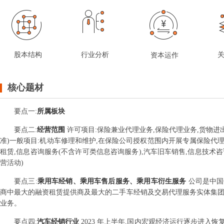
股本结构
行业分析
资本运作
核心题材
要点
一
:
所属板块
要点
二
:
经营范围
许可项目:保险兼业代理业务,保险代理业务,货物
准)一般项目:机动车修理和维护,在保险公司授权范围内开展专属保险代理
租赁,信息咨询服务(不含许可类信息咨询服务),汽车旧车销售,信息技术
营活动)
要点
三
:
乘用车经销、乘用车售后服务、乘用车衍生服务
公司是中国
商中最大的融资租赁提供商及最大的二手车经销及交易代理服务实体集团
业务。
要点
四
:
汽车经销行业
2023 年上半年,国内宏观经济运行逐步进入