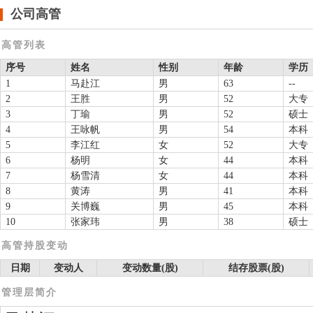
公司高管
高管列表
序号
姓名
性别
年龄
学历
1
马赴江
男
63
--
2
王胜
男
52
大专
3
丁瑜
男
52
硕士
4
王咏帆
男
54
本科
5
李江红
女
52
大专
6
杨明
女
44
本科
7
杨雪清
女
44
本科
8
黄涛
男
41
本科
9
关博巍
男
45
本科
10
张家玮
男
38
硕士
高管持股变动
日期
变动人
变动数量(股)
结存股票(股)
管理层简介