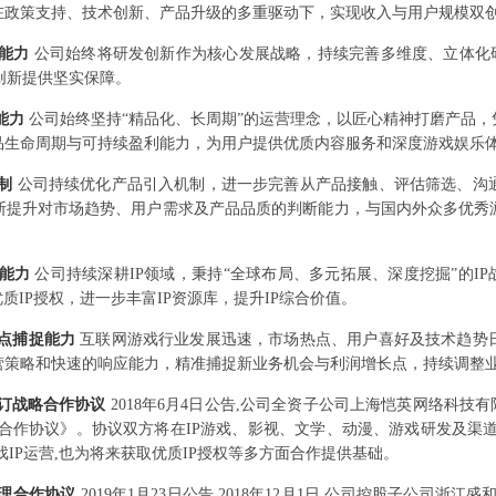
在政策支持、技术创新、产品升级的多重驱动下，实现收入与用户规模双
新能力
公司始终将研发创新作为核心发展战略，持续完善多维度、立体化研
品创新提供坚实保障。
能力
公司始终坚持“精品化、长周期”的运营理念，以匠心精神打磨产品
品生命周期与可持续盈利能力，为用户提供优质内容服务和深度游戏娱乐
机制
公司持续优化产品引入机制，进一步完善从产品接触、评估筛选、沟
断提升对市场趋势、用户需求及产品品质的判断能力，与国内外众多优秀
化能力
公司持续深耕IP领域，秉持“全球布局、多元拓展、深度挖掘”的IP
质IP授权，进一步丰富IP资源库，提升IP综合价值。
长点捕捉能力
互联网游戏行业发展迅速，市场热点、用户喜好及技术趋势
营策略和快速的响应能力，精准捕捉新业务机会与利润增长点，持续调整
订战略合作协议
2018年6月4日公告,公司全资子公司上海恺英网络科技
合作协议》。协议双方将在IP游戏、影视、文学、动漫、游戏研发及渠
IP运营,也为将来获取优质IP授权等多方面合作提供基础。
代理合作协议
2019年1月23日公告,2018年12月1日,公司控股子公司