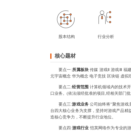
股本结构
行业分析
核心题材
要点
一
:
所属板块
传媒 游戏Ⅱ 游戏Ⅲ 福
元宇宙概念 华为概念 电子竞技 区块链 虚拟
要点
二
:
经营范围
计算机领域内的技术开
口业务。(依法须经批准的项目,经相关部门
要点
三
:
游戏业务
公司始终将“聚焦游戏
台四大核心业务为支撑，坚持对游戏产品精
造核心竞争力，不断提升行业地位。
要点
四
:
游戏行业
恺英网络作为专业的游