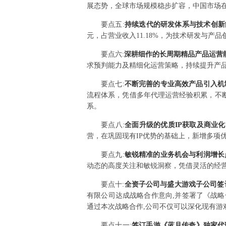
展态势，全球市场规模稳步扩容，中国市场
要点
五
:
持续迭代的研发体系与技术创
元，占营业收入11.18%，为技术研发与产
要点
六
:
深耕细作的长周期精品产品运营
求预判能力及精细化运营策略，持续提升产
要点
七
:
不断完善的专业高效产品引入
流程体系，凭借多年代理运营经验积累，不
系。
要点
八
:
全面升级的优质IP获取及商业
营，在巩固现有IP优势的基础上，新增多项优
要点
九
:
敏锐精准的业务机会与利润增
动态的高度关注和敏锐洞察，凭借灵活的经
要点
十
:
全资子公司与盛大游戏子公司签
有限公司达成战略合作意向,并签署了《战略
通过本次战略合作,公司不仅可以深化现有游戏
要点
十一
:
签订手游《蓝月传奇》独家