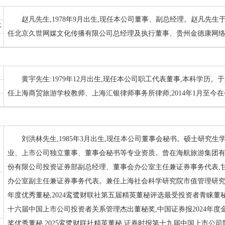
赵凡先生,1978年9月出生,现任本公司董事、副总经理。赵凡先生
事
任北京久世网媒文化传播有限公司总经理及执行董事、贵州金德康网
黄宇先生:1979年12月出生,现任本公司职工代表董事,本科学历。
任上海商贸旅游学校教师、上海汇银律师事务所律师;2014年1月至今
刘洪林先生,1985年3月出生,现任本公司董事会秘书。硕士研究
业、上市公司独立董事、董事会秘书等专业资质。曾在海航旅游集团有
份有限公司投资证券部副总经理、董事会办公室主任兼证券事务代表,甘
办公室副主任兼证券事务代表。兼任上海社会科学研究院市值管理研
年度优秀董秘,2024鸾鹭财联社第五届精英董秘评选最受投资者青睐董秘
十六届中国上市公司投资者关系管理杰出董秘奖,中国证券报2024年度金
奖优秀董秘,2025鸾鹭财联社精英董秘,证券时报第十九届中国上市公