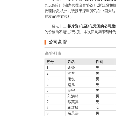
九玩)签订《独家代理合作协议》,浙江盛
代理协议,杭州九玩授予深圳腾讯在中国大
授权)的专有权利。
要点
十二
:
拟斥资2亿至4亿元回购公司
的价格为不超过7元/股。本次回购期限预计
公司高管
高管列表
序号
姓名
性别
1
金锋
男
2
沈军
男
3
唐悦
男
4
赵凡
男
5
黄宇
男
6
刘洪林
男
7
陈英骅
男
8
蒋红珍
女
9
余景选
男