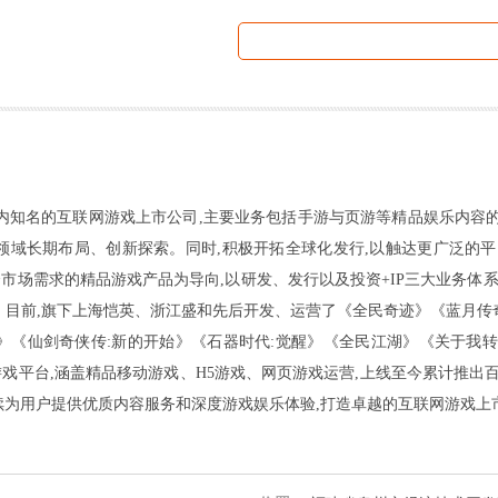
7)是国内知名的互联网游戏上市公司,主要业务包括手游与页游等精品娱乐内
领域长期布局、创新探索。同时,积极开拓全球化发行,以触达更广泛的平
合市场需求的精品游戏产品为导向,以研发、发行以及投资+IP三大业务体系
。目前,旗下上海恺英、浙江盛和先后开发、运营了《全民奇迹》《蓝月传
》《仙剑奇侠传:新的开始》《石器时代:觉醒》《全民江湖》《关于我转
的游戏平台,涵盖精品移动游戏、H5游戏、网页游戏运营,上线至今累计推出
持续为用户提供优质内容服务和深度游戏娱乐体验,打造卓越的互联网游戏上