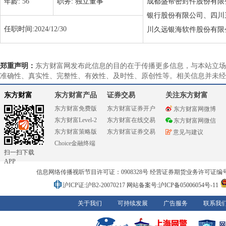
年龄:
56
职务:
独立董事
成都盛帮密封件股份有限
银行股份有限公司、四川
任职时间:
2024/12/30
川久远银海软件股份有限
郑重声明：
东方财富网发布此信息的目的在于传播更多信息，与本站立场
准确性、真实性、完整性、有效性、及时性、原创性等。相关信息并未经
东方财富
东方财富产品
证券交易
关注东方财富
东方财富免费版
东方财富证券开户
东方财富网微博
东方财富Level-2
东方财富在线交易
东方财富网微信
东方财富策略版
东方财富证券交易
意见与建议
Choice金融终端
扫一扫下载
APP
信息网络传播视听节目许可证：0908328号 经营证券期货业务许可证编号：91310
沪ICP证:沪B2-20070217
网站备案号:沪ICP备05006054号-11
关于我们
可持续发展
广告服务
联系我