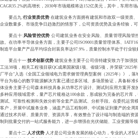
CAGR35.2%的高增长，2030年市场规模将达152亿美元，其中，车用
要点
九
:
行业资质优势
在建筑业务方面拥有建筑和市政双一级资质、
企业数量多、市场竞争日趋激烈的情形下，公司资质优势及业务经验，可
要点
十
:
风险管控优势
公司建筑业务在安全风险、质量管理风险管
故。在功率半导体业务方面，主要子公司ISO9001质量管理体系、IAT
制造平台量产产品平均综合封装良率达97.9%，质量控制水平处于行业较
要点
十一
:
技术创新优势
建筑业务主要子公司倍特建安致力于加强技
工法38项，相关工程项目获QC成果国家级1项、省级5项，并荣获“202
厂平台”入选《全国工业领域电力需求侧管理典型案例（2025年）》，
平台为核心的数字能源解决方案已通过多区域、多场景验证，具备标准化
体业务主要子公司森未科技具备从功率芯片设计、测试到应用方案开发的全过
多种应用领域需求，量产芯片规格达100余款，形成较为完备的芯片库
测试、可靠性检测和失效分析等全套产品测试、分析手段。在委托运营
客户，开展中试服务业务，涵盖产品工程制样、中试验证到量产的全周期
通过技术共研、质量共管、资源共享，有效整合了设计端与制造端的资
制到批量交付的一站式服务能力，进一步增强在光伏储能、工业变频等领
要点
十二
:
人才优势
人才是公司业务发展的核心动力，专业的人才队