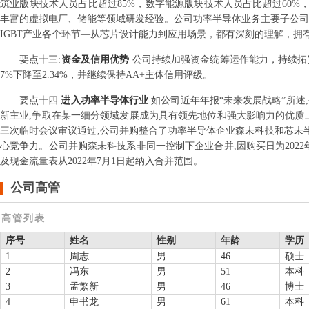
筑业版块技术人员占比超过85%，数字能源版块技术人员占比超过60%
丰富的虚拟电厂、储能等领域研发经验。公司功率半导体业务主要子公司
IGBT产业各个环节—从芯片设计能力到应用场景，都有深刻的理解，
要点
十三
:
资金及信用优势
公司持续加强资金统筹运作能力，持续拓
7%下降至2.34%，并继续保持AA+主体信用评级。
要点
十四
:
进入功率半导体行业
如公司近年年报“未来发展战略”所
新主业,争取在某一细分领域发展成为具有领先地位和强大影响力的优质上
三次临时会议审议通过,公司并购整合了功率半导体企业森未科技和芯未半
心竞争力。公司并购森未科技系非同一控制下企业合并,因购买日为2022年
及现金流量表从2022年7月1日起纳入合并范围。
公司高管
高管列表
序号
姓名
性别
年龄
学历
1
周志
男
46
硕士
2
冯东
男
51
本科
3
孟繁新
男
46
博士
4
申书龙
男
61
本科