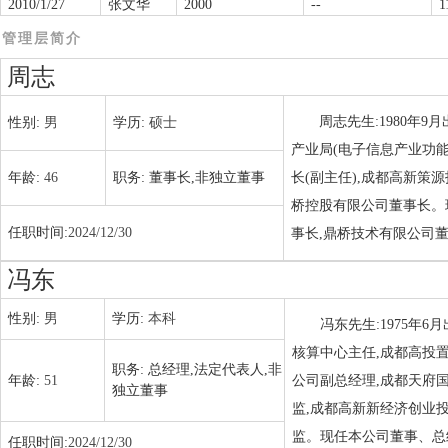
2010/1/27
张文华
2000
--
1
管理层简介
周志
周志先生:1980年
性别:
男
学历:
硕士
产业局(电子信息产业功
年龄:
46
职务:
董事长,非独立董事
长(副主任),成都高新
桥控股有限公司董事长。
任职时间:
2024/12/30
事长,鼎桥技术有限公司
冯东
性别:
男
学历:
本科
冯东先生:1975年
核算中心主任,成都高投
职务:
总经理,法定代表人,非
年龄:
51
公司副总经理,成都天府
独立董事
监,成都高新新经济创业
监。现任本公司董事、总
任职时间:
2024/12/30