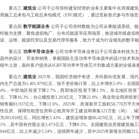
要点
三
:
建筑业
公司子公司倍特建安经营的业务主要集中在房屋建筑
用施工总承包与工程总承包模式（EPC模式），通过竞标形式参与市场竞
要点
四
:
数字能源业务
公司子公司倍特数能为公司从事能源系统、能
经验为支撑，聚焦虚拟电厂、分布式能源等应用场景，推进城市级虚拟
设、运维、能源托管以及交易代理等服务，致力于成为行业领先的数字能
要点
五
:
功率半导体业务
公司功率半导体业务以子公司森未科技为主要平
器件的设计、开发和销售，掌握国际主流功率半导体器件的设计技术和
链中上游，面向客户提供从IGBT等功率半导体芯片到集成方案的全链条
要点
六
:
建筑业
2025年，我国经济稳中有进，并向新向优发展，现
内生产总值为1,401,879亿元，按不变价格计算，比上年增长5.0%；全国
4%，中部地区投资下降2.7%，西部地区投资下降1.3%，东北地区投资下降1
元，下降16.3%；办公楼投资3,203亿元，下降22.8%；商业营业用房投资
销售额83,937亿元，下降12.6%。2025年，房屋新开工面积58,770万平
性住房、保障性租赁住房和公租房等开工建设和筹集121万套（间），城市
为303,818亿元，同比增长5.43%，建筑业增加值86,425亿元，比上
1%，其中国有控股企业3,473亿元，下降8.2%。全国建筑业房屋建筑施工面
044亿元，比上年减少3.24%，连续两年减少，其中2025年新签合同额315,