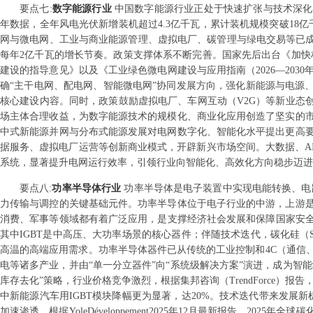
要点
七
:
数字能源行业
中国数字能源行业正处于快速扩张与技术深化
年数据，全年风电光伏新增装机超过4.3亿千瓦，累计装机规模突破18
网与微电网、工业与商业能源管理、虚拟电厂、碳管理与绿电交易等已成
每年2亿千瓦的增长节奏。政策支撑体系不断完善。国家先后出台《加快构建
建设的指导意见》以及《工业绿色微电网建设与应用指南（2026—20
确“主干电网、配电网、智能微电网”协同发展方向，强化新能源与电源
核心建设内容。同时，政策鼓励虚拟电厂、车网互动（V2G）等新业态
场主体合理收益，为数字能源技术的规模化、商业化应用创造了坚实的
中式新能源并网与分布式能源发展对电网数字化、智能化水平提出更高
据服务、虚拟电厂运营等创新商业模式，开辟新兴市场空间。大数据、A
系统，显著提升电网运行效率，引领行业向智能化、高效化方向稳步迈进
要点
八
:
功率半导体行业
功率半导体是电子装置中实现电能转换、电
力传输与调控的关键基础元件。功率半导体位于电子行业的中游，上游
消费、军事等领域都有着广泛应用，是支撑经济社会发展和保障国家安全的战
其中IGBT是中高压、大功率场景的核心器件；伴随技术迭代，碳化硅（
高温的高端应用需求。功率半导体器件已从传统的工业控制和4C（通信
电等诸多产业，并由“单一分立器件”向“系统级解决方案”演进，成为智能
库存去化”策略，行业价格竞争激烈，根据集邦咨询（TrendForce）报告，
中新能源汽车用IGBT模块降幅更为显著，达20%。技术迭代带来发展
加速渗透，根据YoleDéveloppement2025年12月最新报告，2025年全