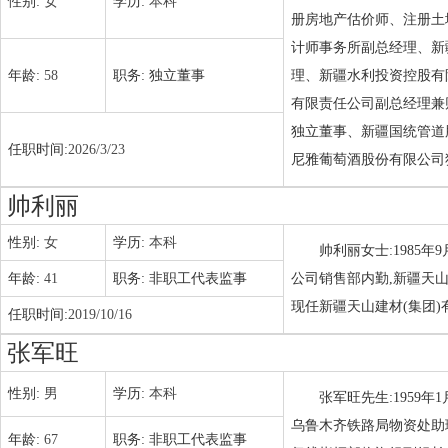
性别:
女
学历:
本科
册房地产估价师、注册土
计师事务所副总经理、新
年龄:
58
职务:
独立董事
理、新疆水利投资控股有
有限责任公司副总经理兼
独立董事、新疆国统管道
任职时间:
2026/3/23
尼雅葡萄酒股份有限公司独
帅利丽
性别:
女
学历:
本科
帅利丽女士:1985
年龄:
41
职务:
非职工代表监事
公司销售部内勤,新疆天
现任新疆天山建材(集团
任职时间:
2019/10/16
张军旺
性别:
男
学历:
本科
张军旺先生:1959
乌鲁木齐铁路局物资处助
年龄:
67
职务:
非职工代表监事