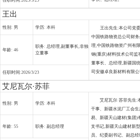
任职时间:
2023/5/23
王出
性别:
男
学历:
本科
王出先生:本公司党委
中国铁路物资总公司财务
理,中国铁路物资广州有
职务:
总经理,副董事长,非独
年龄:
46
立董事
钢(重庆)材料技术公司监
董事长、总经理,新疆国
司安徽卓良新材料有限公
任职时间:
2026/3/23
艾尼瓦尔·苏菲
艾尼瓦尔·苏菲先生:
性别:
男
学历:
本科
干事、新疆水泥厂工会生
易、新疆天山建材(集团
年龄:
55
职务:
副总经理
支书记,新疆天山建材新
员、纪委副书记、副总经