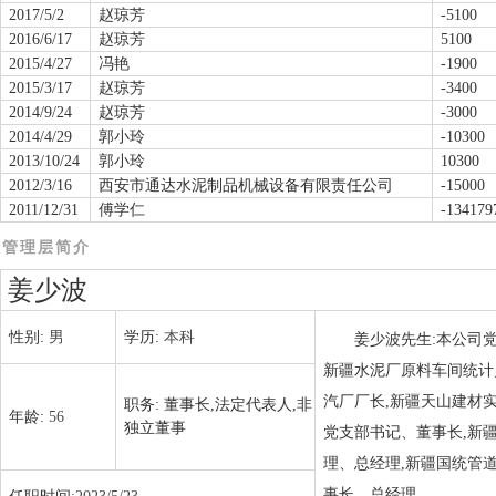
2017/5/2
赵琼芳
-5100
2016/6/17
赵琼芳
5100
2015/4/27
冯艳
-1900
2015/3/17
赵琼芳
-3400
2014/9/24
赵琼芳
-3000
2014/4/29
郭小玲
-10300
2013/10/24
郭小玲
10300
2012/3/16
西安市通达水泥制品机械设备有限责任公司
-15000
2011/12/31
傅学仁
-134179
管理层简介
姜少波
性别:
男
学历:
本科
姜少波先生:本公司党
新疆水泥厂原料车间统计
汽厂厂长,新疆天山建材
职务:
董事长,法定代表人,非
年龄:
56
独立董事
党支部书记、董事长,新
理、总经理,新疆国统管
事长、总经理。