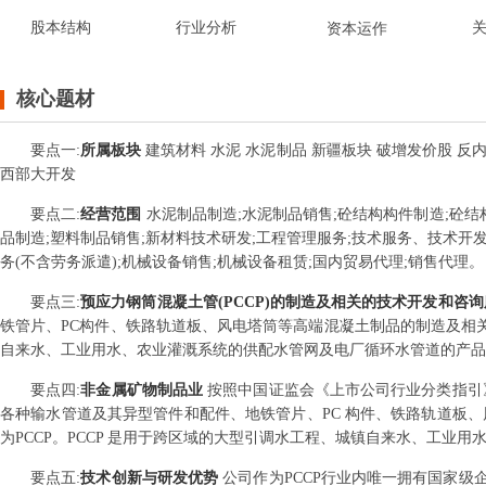
股本结构
行业分析
资本运作
核心题材
要点
一
:
所属板块
建筑材料 水泥 水泥制品 新疆板块 破增发价股 反内
西部大开发
要点
二
:
经营范围
水泥制品制造;水泥制品销售;砼结构构件制造;砼结
品制造;塑料制品销售;新材料技术研发;工程管理服务;技术服务、技术开
务(不含劳务派遣);机械设备销售;机械设备租赁;国内贸易代理;销售代理。
要点
三
:
预应力钢筒混凝土管(PCCP)的制造及相关的技术开发和咨
铁管片、PC构件、铁路轨道板、风电塔筒等高端混凝土制品的制造及相关
自来水、工业用水、农业灌溉系统的供配水管网及电厂循环水管道的产品
要点
四
:
非金属矿物制品业
按照中国证监会《上市公司行业分类指引》
各种输水管道及其异型管件和配件、地铁管片、PC 构件、铁路轨道板
为PCCP。PCCP 是用于跨区域的大型引调水工程、城镇自来水、工业
要点
五
:
技术创新与研发优势
公司作为PCCP行业内唯一拥有国家