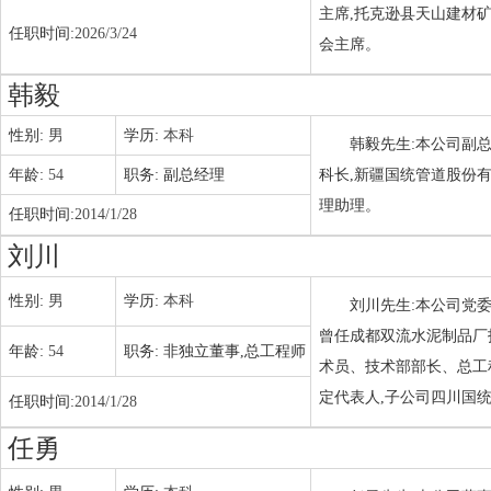
主席,托克逊县天山建材
任职时间:
2026/3/24
会主席。
韩毅
性别:
男
学历:
本科
韩毅先生:本公司副总
年龄:
54
职务:
副总经理
科长,新疆国统管道股份
理助理。
任职时间:
2014/1/28
刘川
性别:
男
学历:
本科
刘川先生:本公司党委
曾任成都双流水泥制品厂
年龄:
54
职务:
非独立董事,总工程师
术员、技术部部长、总工
定代表人,子公司四川国
任职时间:
2014/1/28
任勇