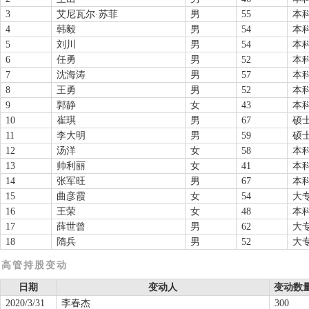
3
艾尼瓦尔·苏菲
男
55
本
4
韩毅
男
54
本
5
刘川
男
54
本
6
任勇
男
52
本
7
沈海涛
男
57
本
8
王勇
男
52
本
9
郭静
女
43
本
10
崔琪
男
67
硕
11
李大明
男
59
硕
12
汤洋
女
58
本
13
帅利丽
女
41
本
14
张军旺
男
67
本
15
曲彦霞
女
54
大
16
王荣
女
48
本
17
薛世曾
男
62
大
18
隋兵
男
52
大
高管持股变动
日期
变动人
变动数量
2020/3/31
李春杰
300