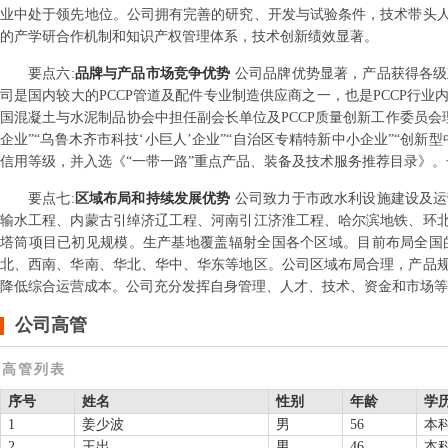
业中处于领先地位。公司拥有完善的研究、开发与试验条件，技术带头
的产学研合作机制和知识产权管理体系，技术创新绩效显著。
要点
六
:
品牌与产品市场竞争优势
公司品牌优势显著，产品获得各级
司是国内较大的PCCP管道及配件专业制造供应商之一，也是PCCP行
国混凝土与水泥制品协会中担任副会长单位及PCCP质量创新工作委员会理
企业”“乌鲁木齐市科技‘小巨人’企业”“自治区专精特新中小企业”“创
信用等级，并入选《“一带一路”重点产品、装备及技术服务推荐目录》。
要点
七
:
区域布局和持续发展优势
公司致力于市政水利设施建设及运
输水工程、内蒙古引绰济辽工程、河南引江济淮工程、哈尔滨地铁、环
塔筒项目已初见规模。生产基地覆盖辐射全国各个区域。目前布局全国
北、西南、华南、华北、华中、华东等地区。公司区域布局合理，产品
降低综合运营成本。公司充分发挥自身管理、人才、技术、资金和市场等
公司高管
高管列表
序号
姓名
性别
年龄
学
1
姜少波
男
56
本
2
王出
男
46
本