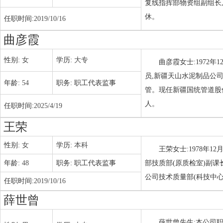
复线指挥部物资组副组长
休。
任职时间:
2019/10/16
曲彦霞
性别:
女
学历:
大专
曲彦霞女士:1972
员,新疆天山水泥制品公
年龄:
54
职务:
职工代表监事
管。现任新疆国统管道股
人。
任职时间:
2025/4/19
王荣
性别:
女
学历:
本科
王荣女士:1978年
年龄:
48
职务:
职工代表监事
部技质部(原质检室)副
公司技术质量部(科技中心
任职时间:
2019/10/16
薛世曾
薛世曾先生:本公司职