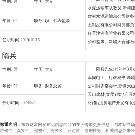
性别:
男
学历:
大专
水泥运输车队教员,新疆
建材水泥运输总公司财务
年龄:
62
职务:
职工代表监事
土制品有限公司财务部负
任天津河海管业有限公司
任职时间:
2019/10/16
公司监事、新疆天合鄯石
隋兵
隋兵先生:1974年
性别:
男
学历:
大专
车间电工、行政秘书,新
年龄:
52
职务:
财务总监
公司财务部会计,新疆天
天山建材(集团)房地产
任职时间:
2024/5/8
材(集团)房地产开发有
郑重声明：
东方财富网发布此信息的目的在于传播更多信息，与本站立场
准确性、真实性、完整性、有效性、及时性、原创性等。相关信息并未经