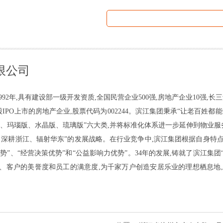
限公司
2年,具有建设部一级开发资质,全国民营企业500强,房地产企业10强,长三角
IPO上市的房地产企业,股票代码为002244。滨江集团秉承“让老百姓都
版、玛瑙版、水晶版、琉璃版”六大类,并将标准化体系进一步延伸到物业
深耕浙江、辐射华东”的发展战略。在行业竞争中,滨江集团根据自身特点,在
优势”、“经营决策优势”和“公益影响力优势”。34年的发展,铸就了滨江
、客户的美誉度和员工的满意度,为千家万户创造安居乐业的理想栖息地