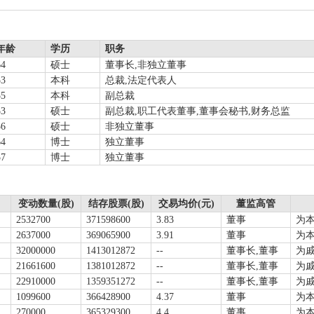
年龄
学历
职务
64
硕士
董事长,非独立董事
53
本科
总裁,法定代表人
55
本科
副总裁
53
硕士
副总裁,职工代表董事,董事会秘书,财务总监
56
硕士
非独立董事
64
博士
独立董事
57
博士
独立董事
变动数量(股)
结存股票(股)
交易均价(元)
董监高管
2532700
371598600
3.83
董事
为
2637000
369065900
3.91
董事
为
32000000
1413012872
--
董事长,董事
为
21661600
1381012872
--
董事长,董事
为
22910000
1359351272
--
董事长,董事
为
1099600
366428900
4.37
董事
为
270000
365329300
4.4
董事
为