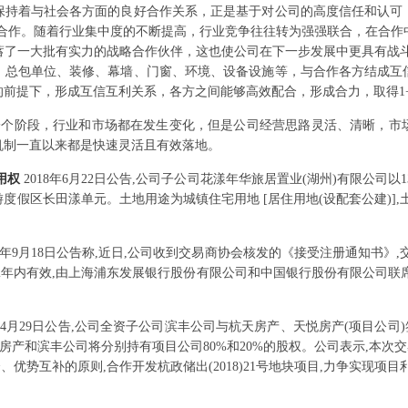
终保持着与社会各方面的良好合作关系，正是基于对公司的高度信任和认可
的合作。随着行业集中度的不断提高，行业竞争往往转为强强联合，在合作
蓄了一大批有实力的战略合作伙伴，这也使公司在下一步发展中更具有战斗
、总包单位、装修、幕墙、门窗、环境、设备设施等，与合作各方结成互
前提下，形成互信互利关系，各方之间能够高效配合，形成合力，取得1+
一个阶段，行业和市场都在发生变化，但是公司经营思路灵活、清晰，市
机制一直以来都是快速灵活且有效落地。
用权
2018年6月22日公告,公司子公司花漾年华旅居置业(湖州)有限公司以
湖旅游度假区长田漾单元。土地用途为城镇住宅用地 [居住用地(设配套公建)],
18年9月18日公告称,近日,公司收到交易商协会核发的《接受注册通知书》
起2年内有效,由上海浦东发展银行股份有限公司和中国银行股份有限公司联
9年4月29日公告,公司全资子公司滨丰公司与杭天房产、天悦房产(项目公司
房产和滨丰公司将分别持有项目公司80%和20%的股权。公司表示,本次
合、优势互补的原则,合作开发杭政储出(2018)21号地块项目,力争实现项