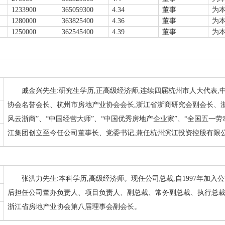
1233900
365059300
4.34
董事
为
1280000
363825400
4.36
董事
为
1250000
362545400
4.39
董事
为
戚金兴先生:研究生学历,正高级经济师,连续四届杭州市人大代表,
协会名誉会长、杭州市房地产业协会会长,浙江省浙商研究会副会长、浙
风云浙商”、“中国经营大师”、“中国优秀房地产企业家”、“全国五一劳
江集团创立至今任公司董事长、党委书记,兼任杭州滨江投资控股有限
张洪力先生:本科学历,高级经济师。现任公司总裁,自1997年加入
后担任公司董办负责人、项目负责人、副总裁、常务副总裁、执行总
浙江省房地产业协会第八届理事会副会长。