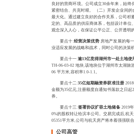
良好的营商环境。公司成立30余年来，始
紧密结合、共克时艰。 （二）开发企业间
最大化。通过建立良好的合作关系，公司积
定的、高品质的供应商体系，包括设计单位
观念深入人心，在保证公平公正、公开透明的
要点
十
:
经营决策优势
房地产发展的每
业适应发展的战略和战术，同时公司的决策
要点
十一
:
逾13亿竞得湖州市一处土地使
TH-06-03-02 地块,该地块位于湖州市太
06 平方米,容积率1.0-1.1。
要点
十二
:
35亿短期融资券获准注册
20
金额为35亿元,注册额度自通知书落款之日
券。
要点
十三
:
签署协议扩容土地储备
201
0%的股权转让给滨丰公司。交易完成后,杭天
05351平方米,公司与杭天房产将本着强强联
公司高管