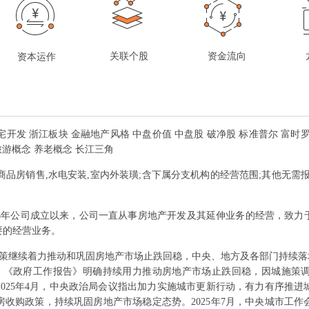
关联个股
资金流向
资本运作
开发 浙江板块 金融地产风格 中盘价值 中盘股 破净股 标准普尔 富时罗素 
 旅游概念 养老概念 长江三角
,商品房销售,水电安装,室内外装璜;含下属分支机构的经营范围;其他无
96年公司成立以来，公司一直从事房地产开发及其延伸业务的经营，致
要的经营业务。
业政策继续着力推动和巩固房地产市场止跌回稳，中央、地方及各部门持续落
3月，《政府工作报告》明确持续用力推动房地产市场止跌回稳，因城施策
025年4月，中央政治局会议指出加力实施城市更新行动，有力有序推
收购政策，持续巩固房地产市场稳定态势。2025年7月，中央城市工