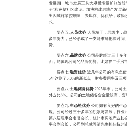
发展期，城市发展正从大规模增量扩张阶段转
子”和完整社区建设。加快构建房地产发展新
出因城施策控增量、去库存、优供给，鼓励
式。
要点
五
:
人员优势
人员精干，层级少，
多年努力，已经形成了一支能准确把握时间
势。
要点
六
:
品牌优势
公司品牌经过三十多
面，均体现公司的品牌优势。比如在二手房
要点
七
:
融资优势
近几年公司的有息负债规
5年达到了3.0%的新低点，财务费用率及三
要点
八
:
土地储备优势
2025年末，公
外占比8%。公司的土地储备含金量较高，变
要点
九
:
生态链优势
公司拥有良好的生态
境。公司经过三十多年的积累与发展，行业
第八届理事会名誉会长，杭州市房地产业协
事会副会长，公司副总裁郭清先生担任杭州