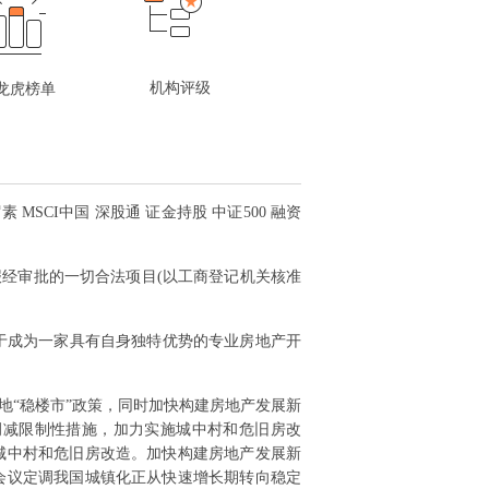
机构评级
龙虎榜单
MSCI中国 深股通 证金持股 中证500 融资
需报经审批的一切合法项目(以工商登记机关核准
力于成为一家具有自身独特优势的专业房地产开
地“稳楼市”政策，同时加快构建房地产发展新
调减限制性措施，加力实施城中村和危旧房改
进城中村和危旧房改造。加快构建房地产发展新
作会议定调我国城镇化正从快速增长期转向稳定