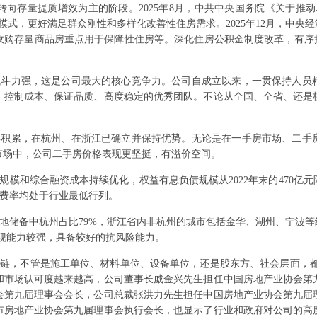
向存量提质增效为主的阶段。2025年8月，中共中央国务院《关于推
模式，更好满足群众刚性和多样化改善性住房需求。2025年12月，中央经
收购存量商品房重点用于保障性住房等。深化住房公积金制度改革，有序推
战斗力强，这是公司最大的核心竞争力。公司自成立以来，一贯保持人员
、控制成本、保证品质、高度稳定的优秀团队。不论从全国、全省、还是
年积累，在杭州、在浙江已确立并保持优势。无论是在一手房市场、二手
市场中，公司二手房价格表现更坚挺，有溢价空间。
模和综合融资成本持续优化，权益有息负债规模从2022年末的470亿元降至
项费率均处于行业最低行列。
司土地储备中杭州占比79%，浙江省内非杭州的城市包括金华、湖州、宁波
现能力较强，具备较好的抗风险能力。
链，不管是施工单位、材料单位、设备单位，还是股东方、社会层面，都
和市场认可度越来越高，公司董事长戚金兴先生担任中国房地产业协会第
会第九届理事会会长，公司总裁张洪力先生担任中国房地产业协会第九届
市房地产业协会第九届理事会执行会长，也显示了行业和政府对公司的高