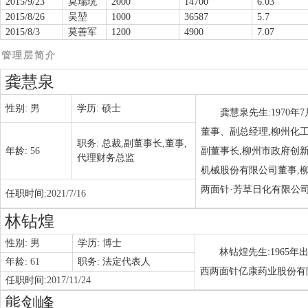
2015/9/23
莫瑞珖
2000
14700
6.03
2015/8/26
吴堃
1000
36587
5.7
2015/8/3
莫善军
1200
4900
7.07
管理层简介
龚慧泉
性别:
男
学历:
硕士
龚慧泉先生:1970
董事、副总经理,柳州化
职务:
总裁,副董事长,董事,
年龄:
56
副董事长,柳州市政府创
代理财务总监
机械股份有限公司董事,
两面针·芳草日化有限公司
任职时间:
2021/7/16
林钻煌
性别:
男
学历:
博士
林钻煌先生:1965
年龄:
61
职务:
法定代表人
西两面针亿康药业股份有
任职时间:
2017/11/24
熊剑峰