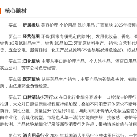
核心题材
要点
一
:
所属板块
美容护理 个护用品 洗护用品 广西板块 2025年报
要点
二
:
经营范围
牙膏(国家专项规定的除外)、发用化妆品、香皂
销售;纸及纸制品生产、销售;纸品加工;牙膏原材料生产、销售;自营和
货、五金交电、服装鞋帽、化工产品及原料(不含易燃易爆危险品)、纸及
要点
三
:
日化板块
主要从事口腔护理产品、个人洗护品、酒店日用品
实业公司、芳草公司负责经营。
要点
四
:
医药板块
从事药品生产销售，主要产品为苍鹅鼻炎片、氨咖
药，由亿康药业负责经营。
要点
五
:
口腔清洁护理行业
在日化行业细分赛道中，口腔清洁护理行业
推进，大众对口腔健康重视程度持续加深，叠加不同消费群体需求不断释
前行、韧性凸显、质量提升”的运行特征，与此同时牙膏纳入化妆品监管
向专业化、合规化转型。市场也从单一清洁功能向护龈、抗敏感、修护等
腔检测、产品体验精细化记录等新型消费行为兴起，带动情感价值与健康
要点
六
:
酒店用品行业
2025 年我国酒店用品行业整体承压运行。