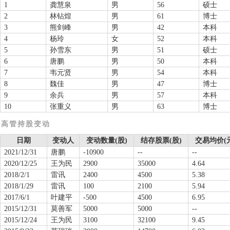
1
龚慧泉
男
56
硕士
2
林钻煌
男
61
博士
3
熊剑峰
男
42
本科
4
杨玲
女
52
本科
5
孙雪东
男
51
硕士
6
唐鹏
男
50
本科
7
韦元贤
男
54
本科
8
魏佳
男
47
博士
9
余兵
男
57
本科
10
张重义
男
63
博士
高管持股变动
日期
变动人
变动数量(股)
结存股票(股)
交易均价(
2021/12/31
唐鹏
-10900
--
--
2020/12/25
王为民
2900
35000
4.64
2018/2/1
雷讯
2400
4500
5.38
2018/1/29
雷讯
100
2100
5.94
2017/6/1
叶建平
-500
4500
6.95
2015/12/31
莫善军
5000
5000
--
2015/12/24
王为民
3100
32100
9.45