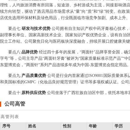
理性，人均旅游消费有所回落，短途游、乡村游成为主流，间接影响酒店
续方向转型，驱动了酒店用品市场需求从“量”向“质”和“绿”转变。在
店优先选用环保材料及绿色用品，行业既面临市场竞争加剧、成本上升、
要点
七
:
研发与技术优势
公司拥有自主知识产权中药牙膏核心技术，
副理事长单位、国家高新技术企业、国家知识产权优势企业，设有自治
院士工作站。公司聚焦日化与医药板块深度融合，持续开展口腔健康关键
要点
八
:
品牌优势
经过四十多年的发展，“两面针”品牌享誉全国，确立
字号”等，公司主导产品“两面针牙膏”被评为“国家质量标准示范产品”“中
东盟博览会，“两面针”系列产品连续多年成为中国-东盟博览会指定用品
要点
九
:
产品质量优势
公司是行业内首家通过ISO9001国际质量体系认
和美国标准的GMPC（化妆品良好规范管理）证书等多项权威认证。公
要点
十
:
原料供应优势
公司坐落于广西壮族自治区中部，依托本地丰
公司高管
高管列表
序号
姓名
性别
年龄
学历