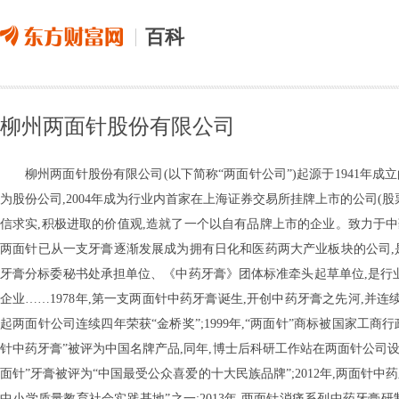
百科
柳州两面针股份有限公司
柳州两面针股份有限公司(以下简称“两面针公司”)起源于1941年成立的
为股份公司,2004年成为行业内首家在上海证券交易所挂牌上市的公司(股票
信求实,积极进取的价值观,造就了一个以自有品牌上市的企业。致力于中药
两面针已从一支牙膏逐渐发展成为拥有日化和医药两大产业板块的公司,
牙膏分标委秘书处承担单位、《中药牙膏》团体标准牵头起草单位,是行业
企业……1978年,第一支两面针中药牙膏诞生,开创中药牙膏之先河,并连续
起两面针公司连续四年荣获“金桥奖”;1999年,“两面针”商标被国家工商
针中药牙膏”被评为中国名牌产品,同年,博士后科研工作站在两面针公司设立;2
面针”牙膏被评为“中国最受公众喜爱的十大民族品牌”;2012年,两面针中药牙
中小学质量教育社会实践基地”之一;2013年,两面针消痛系列中药牙膏研