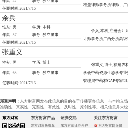
年龄:
47
职务:
独立董事
桂盈律师事务所律师、广
任职时间:
2021/7/16
余兵
性别:
男
学历:
本科
余兵,本科,注册会
年龄:
57
职务:
独立董事
计师事务所广西分所高级
任职时间:
2021/7/16
张重义
性别:
男
学历:
博士
张重义,博士,福建
年龄:
63
职务:
独立董事
学会中药资源生态学专业
管理局中药材GAP专家
任职时间:
2021/7/16
郑重声明：
东方财富网发布此信息的目的在于传播更多信息，与本站立场
准确性、真实性、完整性、有效性、及时性、原创性等。相关信息并未经
东方财富
东方财富产品
证券交易
关注东方财富
东方财富免费版
东方财富证券开户
东方财富网微博