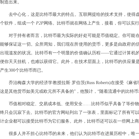
制造出来。
去中心化，这是比特币最大的特点。互联网提给的技术支持，使得虚拟
个软件，组成一个
P2P
网络。比特币就在网络上产生，接着，你可以实
对于持有者而言，比特币最为实际的好处可能是币值稳定。你可能
能够保证这一切。众所周知，我们现在所使用的货币，更多是由政府的
出现滥发的状况。比特币有一个明显的价值确认历程——它通过计算机
便你天天挂机，也难以获得它。此外，在技术层面上，比特币的供应量是
产生300个比特币而已。
乔治梅森大学的经济学教授拉斯·罗伯茨(Russ Roberts)在
这是其他货币如美元或欧元所不具备的”，他预计，“随着流通中的比特
币值相对稳定、交易成本低、使用安全……比特币似乎具备了等价物
终只会沉寂下去。比特币的官方网站列出了一张表，里面标记了所有可
计企业都可以接受比特币为它们服务。此外，比特币还可以在一些网上商
很多人并不担心比特币的未来，他们认为比特币在进展历程中，唯