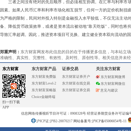
三者之间没有绝对的先后顺序，但必须相互协调。在汇率与利率市
因素。如果人民币汇率和利率市场化相互脱节，任何一方的定价机制扭
为严格的限制，民间对外投入特别是金融投入水平较低，不仅无法主动
备、降低货币政策效率，或者是资本流出被动地“靠天吃饭”，同时也将
导致汇率超调。因此，推进资本项目可兑换、建立健全资本双向流动的国
郑重声明：
东方财富网发布此信息的目的在于传播更多信息，与本站立场
准确性、真实性、完整性、有效性、及时性、原创性等。相关信息并未经
东方财富
东方财富产品
证券交易
关注东方财富
东方财富免费版
东方财富证券开户
东方财富网微博
东方财富Level-2
东方财富在线交易
东方财富网微信
东方财富策略版
东方财富证券交易
意见与建议
Choice金融终端
扫一扫下载
APP
信息网络传播视听节目许可证：0908328号 经营证券期货业务许可证编号：91310
沪ICP证:沪B2-20070217
网站备案号:沪ICP备05006054号-11