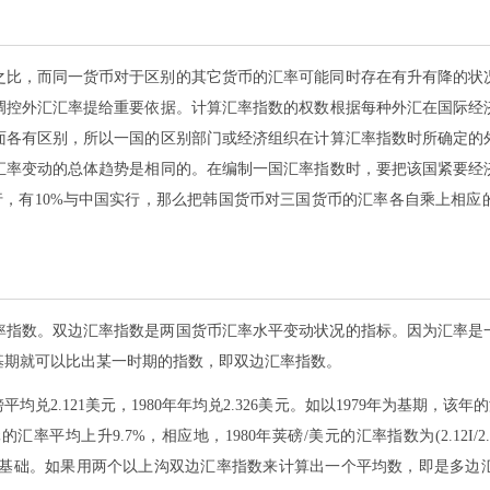
之比，而同一货币对于区别的其它货币的汇率可能同时存在有升有降的状
调控外汇汇率提给重要依据。计算汇率指数的权数根据每种外汇在国际经
面各有区别，所以一国的区别部门或经济组织在计算汇率指数时所确定的
汇率变动的总体趋势是相同的。在编制一国汇率指数时，要把该国紧要经
实行，有10%与中国实行，那么把韩国货币对三国货币的汇率各自乘上相
率指数。双边汇率指数是两国货币汇率水平变动状况的指标。因为汇率是
基期就可以比出某一时期的指数，即双边汇率指数。
均兑2.121美元，1980年年均兑2.326美元。如以1979年为基期，该年
英磅对美元的汇率平均上升9.7%，相应地，1980年荚磅/美元的汇率指数为(2.12I/
数的基础。如果用两个以上沟双边汇率指数来计算出一个平均数，即是多边