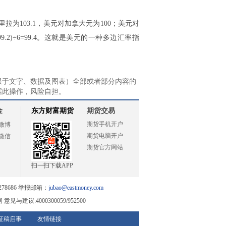
拉为103.1，美元对加拿大元为100；美元对
99.2)÷6=99.4。这就是美元的一种多边汇率指
限于文字、数据及图表）全部或者部分内容的
据此操作，风险自担。
金
东方财富期货
期货交易
期货手机开户
微博
期货电脑开户
微信
期货官方网站
扫一扫下载APP
78686 举报邮箱：
jubao@eastmoney.com
与建议:4000300059/952500
征稿启事
友情链接