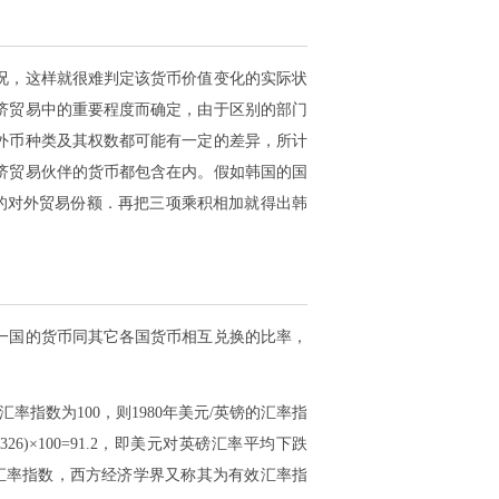
况，这样就很难判定该货币价值变化的实际状
济贸易中的重要程度而确定，由于区别的部门
外币种类及其权数都可能有一定的差异，所计
济贸易伙伴的货币都包含在内。假如韩国的国
应的对外贸易份额．再把三项乘积相加就得出韩
一国的货币同其它各国货币相互兑换的比率，
的汇率指数为100，则1980年美元/英镑的汇率指
2.326)×100=91.2，即美元对英磅汇率平均下跌
汇率指数，西方经济学界又称其为有效汇率指