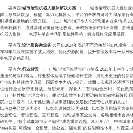
要点
四
:
城市治理机器人整体解决方案
（一）城市治理机器人板块业
阵，形成从数据、模型、算力到机器人、平台的全栈自研能力和深厚行
到规模化落地的全面升级。 （二）城市治理少人化运营服务业务情况 20
营全栈体系。通过基建设施智能化改造、全域数据资产闭环管理、多模态机器
机器人集群），实现从单点替代到系统性重构，解决规模化应用瓶颈。
要点
五
:
设计及咨询业务
公司自2024年底起不再承接新的EPC业务
2024年底以来实施了减人增效、优化资源配置、提升管理效率等一系
务实现企稳盈利。
要点
六
:
行业背景
（一）城市治理智慧化行业情况 2025年上半年
速迭代与应用落地，行业整体延续了稳健增长态势，展现出更强的创新
行业结构持续优化升级，国际竞争力稳步提升。然而，宏观经济环境下财
也给行业发展带来挑战。展望未来，深化人工智能融合应用、优化政
（1）“韧性城市”理念深化，驱动城市数字化转型迈向智能韧性新阶段 国
院办公厅发布《关于推进新型城市基础设施建设打造韧性城市的意见》
以信息平台建设为牵引，以智能设施建设为基础，以智慧应用场景为依
设施韧性、管理韧性、空间韧性，推动城市安全发展。各地相继出台具体
研究中，“数字赋能城市安全韧性”成为重要议题。2025年7月，中央城
转向构建“可感知、会预警、快处置、能恢复”的智能韧性体系，对覆盖