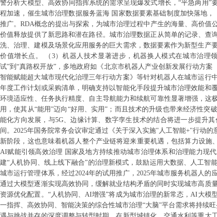
警分析大模型、高效协同指挥系统的需求呈现爆发式增长，“平急两用”
程加速，催生城市治理数据服务蓝海 国家数据要素基础制度加快落地，
推广。RDA概念的提出与探索，为城市治理过程中产生的海量、高价值
价值释放提供了新思路和潜在路径。城市治理数据正从简单的记录、查询
洗、治理、建模及场景化应用服务的巨大需求，数据要素作为新型生产
价值增长点。 （3）机器人技术显著进步，机器换人模式在城市治理领
试”到“真路权开放”，多地政府如《北京市机器人产业创新发展行动方案（
智能赋能超大城市现代化治理三年行动方案》等针对机器人在城市运行
年度工作计划或采购清单，明确支持以智能化手段提升城市治理效能和
环境适应性、任务执行精度、自主导航能力和续航可靠性显著增强，这极
用，使其从“能用”迈向“好用、实用”；而且技术的升级也带来经济性
能化方向发展，与5G、边缘计算、数字孪生技术的结合将进一步提升
间。2025年国务院常务会议审定通过《关于深入实施"人工智能+"行
新阶段，这也意味着机器人整个产业链将迎来重要机遇，包括算力设施、
AI赋能引领高效治理 国家及地方持续推动城市治理体系和治理能力现代化
建“人机协同、线上线下融合”的治理新模式，鼓励运用大数据、人工智
城市运行管理体系，经过2024年的试用推广，2025年城市服务机器
通过大模型逐渐实现高效协同，缓解就业结构矛盾的同时实现城市高质
资源优化配置。“人机协同、AI增强”将成为城市治理的新常态，AI大
一指挥、高效协同、智能决策的综合性城市治理“大脑”平台需求将持续旺盛
遇与挑战并存的深度调整与转型时期。在新型城镇化、交通水利等重大