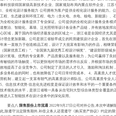
泰科技获得国家级高新技术企业、国家规划布局内重点软件企业、江苏省
1、全程化设计服务能力 公司拥有为客户提供全程化设计服务的能力。
工程、生态建设和环境工程、电力（含火电、水电、核电、新能源）、
为全程化设计服务提供了专业保证。公司提供的全程化设计服务业务模
道整治、智能化、幕墙、泛光照明等设计各业务产品链，并有效地发挥出
心区域，属于国内市场经济最发达的区域之一，浙江省是全国经济尤其
计理念更加新颖。公司是浙江省较早成立的民营建筑设计企业，首先在浙
年来一直致力于创造精品工程，设计了大批富有影响力的作品，相继荣获
（国家优质工程）”、“全国第九届优秀工程设计铜奖”、“建设部部级城
设计奖项。优秀的专业素养、产品质量以及服务能力，为公司赢得了良好
有敏锐的市场触觉，可以更快地对市场的需求作出反应，并根据市场的
效地提高了企业竞争力。公司制定了灵活的人才引入、激励和淘汰机制
多业务机会的同时，也有效降低了公司日常经营成本。 4、高素质人才
营机制，建立起一支富有朝气的高素质设计师队伍。公司高素质专业人
5、信息技术优势 信息化先进程度是保证设计效率和水平的一个重要条
技术领先的水平，是浙江省唯一具备从住宅到大型综合体类型全覆盖的正向设
推进人工智能技术在设计业务中的深化应用。
要点
八
:
限售股份上市流通
2022年9月27日公司对外公告,本次申
此,除遵守法定限售期外,补偿义务人还需遵守《购买资产协议》约定的限售