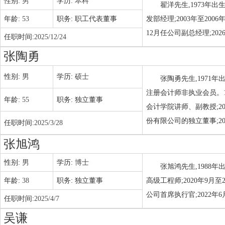
性别:
男
学历:
本科
翟洋先生,1973年出
年龄:
53
职务:
职工代表董事
发部经理;2003年至20
12月任公司副总经理;2
任职时间:
2025/12/24
张陶勇
性别:
男
学历:
硕士
张陶勇先生,1971
注册会计师非执业会员。19
年龄:
55
职务:
独立董事
会计学院讲师、副教授;20
份有限公司的独立董事;2
任职时间:
2025/3/28
张旭鸿
性别:
男
学历:
博士
张旭鸿先生,1988年
年龄:
38
职务:
独立董事
高级工程师;2020年9月至
公司首席执行官;2022
任职时间:
2025/4/7
吴谦