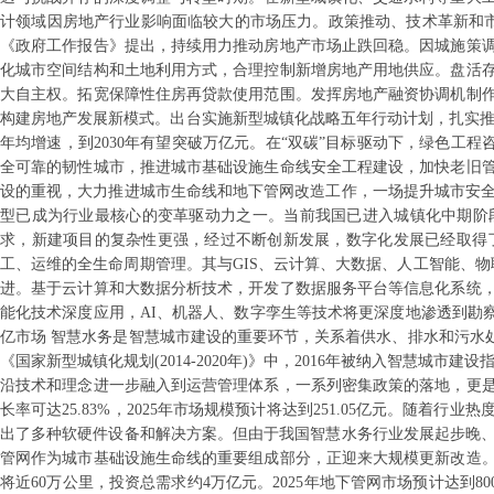
计领域因房地产行业影响面临较大的市场压力。政策推动、技术革新和市场
《政府工作报告》提出，持续用力推动房地产市场止跌回稳。因城施策
化城市空间结构和土地利用方式，合理控制新增房地产用地供应。盘活
大自主权。拓宽保障性住房再贷款使用范围。发挥房地产融资协调机制
构建房地产发展新模式。出台实施新型城镇化战略五年行动计划，扎实推
年均增速，到2030年有望突破万亿元。在“双碳”目标驱动下，绿色工程
全可靠的韧性城市，推进城市基础设施生命线安全工程建设，加快老旧
设的重视，大力推进城市生命线和地下管网改造工作，一场提升城市安全
型已成为行业最核心的变革驱动力之一。当前我国已进入城镇化中期阶
求，新建项目的复杂性更强，经过不断创新发展，数字化发展已经取得了
工、运维的全生命周期管理。其与GIS、云计算、大数据、人工智能、物
进。基于云计算和大数据分析技术，开发了数据服务平台等信息化系统
能化技术深度应用，AI、机器人、数字孪生等技术将更深度地渗透到勘察设
亿市场 智慧水务是智慧城市建设的重要环节，关系着供水、排水和污水处
《国家新型城镇化规划(2014-2020年)》中，2016年被纳入智慧城
沿技术和理念进一步融入到运营管理体系，一系列密集政策的落地，更
长率可达25.83%，2025年市场规模预计将达到251.05亿元。随
出了多种软硬件设备和解决方案。但由于我国智慧水务行业发展起步晚、时
管网作为城市基础设施生命线的重要组成部分，正迎来大规模更新改造
将近60万公里，投资总需求约4万亿元。2025年地下管网市场预计达到8