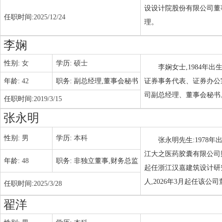
设设计院股份有限公司董事
任职时间:
2025/12/24
理。
李娴
性别:
女
学历:
硕士
李娴女士,1984年
年龄:
42
职务:
副总经理,董事会秘书
证券事务代表、证券办公室
司副总经理、董事会秘书。
任职时间:
2019/3/15
张永明
性别:
男
学历:
本科
张永明先生:1978年
江大之医药胶囊有限公司财
年龄:
48
职务:
非独立董事,财务总监
起任浙江汉嘉建筑设计研
人,2026年3月起任该公
任职时间:
2025/3/28
翟洋