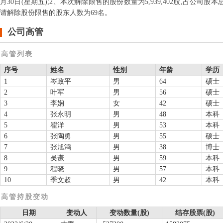
月30日(星期五);2、本次解除限售的股份数量为5,939,402股,占公司股本总额
请解除股份限售的股东人数为69名。
公司高管
高管列表
序号
姓名
性别
年龄
学历
1
岑政平
男
64
硕士
2
叶军
男
56
硕士
3
李娴
女
42
硕士
4
张永明
男
48
本科
5
翟洋
男
53
本科
6
张陶勇
男
55
硕士
7
张旭鸿
男
38
博士
8
吴谦
男
59
本科
9
程晓
男
57
本科
10
季文超
男
42
本科
高管持股变动
日期
变动人
变动数量(股)
结存股票(股)