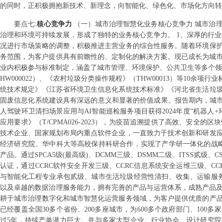
的同时，正积极拥抱新技术、新理念，向智能化、绿色化、市场化方向
要点
七
:
核心竞争力
（一）城市治理智慧化业务核心竞争力 城市治
治理和环境可持续发展，形成了独特的业务核心竞争力。 1、深厚的行
况进行市场策略的调整，积极推进主营业务的综合性服务。随着环境保
务范围，为客户提供具有前瞻性的、定制化的解决方案。现已成长为城市
业内积极参与标准制定，涵盖了城市管理、环境保护、公共卫生等多个领域
HW000022）、《农村垃圾分类操作规程》（THW00013）等10
统技术规定》《江苏省环境卫生信息化系统技术标准》《河北省生活垃
固废信息化系统建设具有深远的意义和显著的价值成果。报告期内，城市
人驾驶环卫清扫场景应用与AI智能巡检服务项目获得2024年度“机器
应用要求》（T/CPMA026-2023），为疫苗追溯提供了高效、安全
技术企业、国家规划布局内重点软件企业，一直致力于技术创新和研发应
经济研究院、华中科大等高校保持科研合作，实现了产学研一体化的战略目
产品。通过SPCA5级(最高级)、DCMM三级、DSMM二级、ITSS贰级、CS3
认证，通过CCRC软件安全开发三级、CCRC信息系统安全运维三级、
与智能化工程专业承包贰级、城市生活垃圾经营性清扫、收集、运输服务
以及卓越的数据治理服务能力，拥有完善的产品与运营体系，成熟产品及
耕于城市治理数字化和城市智慧化运营服务领域，为客户提供优质的产
已经覆盖全国30多个省份、200多座城市，为600多个政府部门、10
过5年，持续产单潜力巨大。并与多家大型企业、行业协会、设计研究