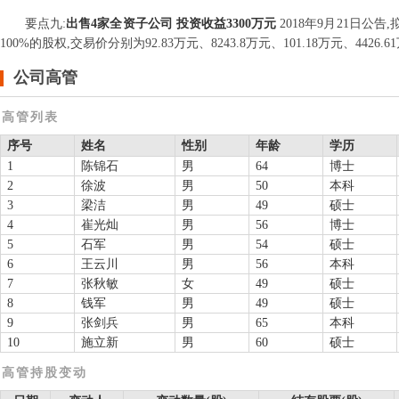
要点
九
:
出售4家全资子公司 投资收益3300万元
2018年9月21日
100%的股权,交易价分别为92.83万元、8243.8万元、101.18万元、44
公司高管
高管列表
序号
姓名
性别
年龄
学历
1
陈锦石
男
64
博士
2
徐波
男
50
本科
3
梁洁
男
49
硕士
4
崔光灿
男
56
博士
5
石军
男
54
硕士
6
王云川
男
56
本科
7
张秋敏
女
49
硕士
8
钱军
男
49
硕士
9
张剑兵
男
65
本科
10
施立新
男
60
硕士
高管持股变动