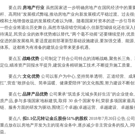
要点
四
:
房地产行业
虽然国家进一步明确房地产在国民经济中的重要
杆、高周转”发展模式弊端,推动房地产业向新发展模式平稳过渡。过去很
模和土地增值收益的发展模式难以为继。随着国家对资本的进一步引导和
一些企业将退出历史舞台,虽然市场容错空间减小,但新型城镇化还在深入
待满足,民营企业的效率优势难以替代,“两个毫不动摇“还要继续坚持,
促进的新发展格局,要适度超前部署新型基础设施建设,要加强交通、能源
体系。这都将为有准备的建筑企业带来更多机遇。
要点
五
:
战略优势
公司制定了符合公司特点的清晰战略,聚焦长三角、
定位,瞄准资产回报水平提升,建筑业务精研施工技术,不断提升施工质量。
要点
六
:
文化优势
公司以客户为中心,坚持简单透明、正道经营、成果
扛”,营造“敢拼会玩、简单温暖、健康爱陪伴”的文化氛围,努力建设不断
要点
七
:
品牌产品优势
公司秉承“筑造多元城乡美好生活”的企业使命,
质产品,参与多项国家地标建筑,取得 30 余个国家专利,荣获多项国家
链、服务方面的研发为驱动,围绕三个卓越(卓越运营、卓越建设、卓越服务)
要点
八
:
拟1.1亿元转让金丘股份51%的股权
2018年7月20日公告
重点放在以房地产开发为主的现有业务中,逐步减少非主营业务的投入,
益。