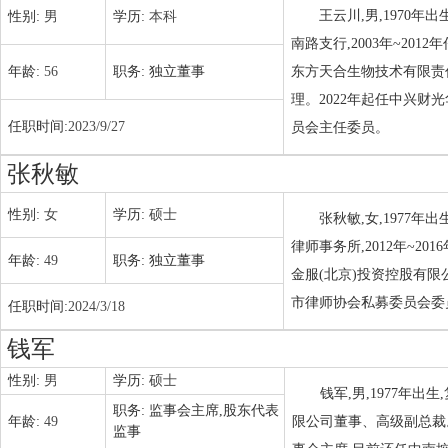
王云川,男,1970
性别:
男
学历:
本科
南路支行,2003年~20
年龄:
56
职务:
独立董事
东方天合生物技术有限责任
理。2022年起任中兴财
任职时间:
2023/9/27
员会主任委员。
张秋敏
性别:
女
学历:
硕士
张秋敏,女,1977
律师事务所,2012年~2
年龄:
49
职务:
独立董事
金服(北京)投资控股有
市律师协会私募委员会委
任职时间:
2024/3/18
钱军
性别:
男
学历:
硕士
钱军,男,1977年
职务:
监事会主席,股东代表
年龄:
49
限公司董事、高级副总裁。2
监事