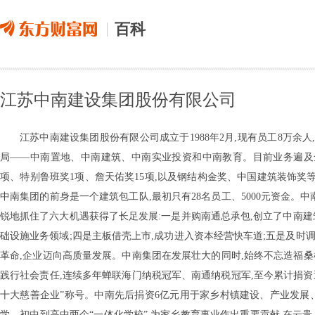
百科
江苏中南建设集团股份有限公司
江苏中南建设集团股份有限公司成立于1988年2月,现有员工8万余人,202
局——中南置地、中南建筑、中南实业投资和中南教育。目前业务遍及全
项、特别鲁班奖1项、詹天佑奖15项,以及钢结构金奖、中国建筑装饰奖等
中南集团的前身是一个建筑包工队,最初只有28名员工、5000元资金。
锐地抓住了六大机遇获得了长足发展:一是并购南通总承包,创立了中南建筑
础设施业务领域;四是主板借壳上市,成功进入资本经营快车道;五是及时调
革命,企业迈向高质量发展。中南集团在发展壮大的同时,始终不忘造福桑
践行社会责任,连续多年蝉联海门纳税冠军、南通纳税冠军,至今累计捐资近
十大慈善企业”称号。中南先后捐资6亿元用于家乡村镇建设、产业发展
学、初中到高中两个“一体化学校”,为家乡教育事业作出重要贡献,在云