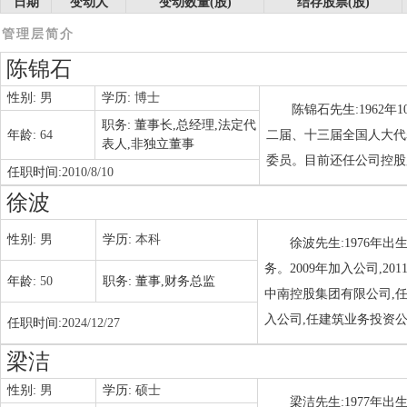
日期
变动人
变动数量(股)
结存股票(股)
管理层简介
陈锦石
性别:
男
学历:
博士
陈锦石先生:1962
职务:
董事长,总经理,法定代
年龄:
64
二届、十三届全国人大代表
表人,非独立董事
委员。目前还任公司控股
任职时间:
2010/8/10
徐波
性别:
男
学历:
本科
徐波先生:1976年
务。2009年加入公司,2
年龄:
50
职务:
董事,财务总监
中南控股集团有限公司,任
入公司,任建筑业务投资
任职时间:
2024/12/27
梁洁
性别:
男
学历:
硕士
梁洁先生:1977年出