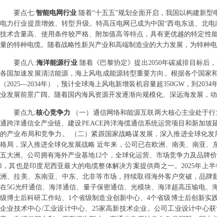
要点
七
:
智能电网行业
随着“十五五”规划全面开启，我国以构建新
电力行业提质增效、转型升级。特高压电网已成为中国“西电东送、北电
技术含量高、使用条件较严格、附加值高等特点，具有更优越的特定性
量的特种电缆。随着战略性新兴产业和高端制造业的大力发展，为特种电
要点
八
:
海洋能源行业
随着《巴黎协定》提出2050年碳减排目标
各国加速发展清洁能源，海上风电成能源转型重要方向。根据各个国家和地
（2025—2034年），预计全球海上风电新增装机容量超350GW，到2
业发展前景广阔。随着国内海风资源开发逐渐向规模化、深远海发展，动
要点
九
:
核心竞争力
（一）通信网络和能源互联两大核心主业处于行
通跨洋通信全产业链、建设PEACE跨洋海缆通信系统运营项目和新加
的产业布局和竞争力。 （二）紧跟国家战略谋发展，深入推进全球化发
格局，深入推进全球化发展战略 近年来，公司已在欧洲、南美、南亚、
五大洲。公司拥有海外产业基地12个，全球化运营、市场竞争力及品牌价值不断
l，其也是印度尼西亚最大的电缆整体解决方案提供商之一。2025年
洲、拉美、东南亚、中东、北非等市场，持续取得海外客户突破，品牌影
在5G光纤通信、海洋通信、量子保密通信、光模块、海洋超高压输电、
级博士后科研工作站、1个省级制造业创新中心、4个省级博士后创新实践基
企业技术中心/工业设计中心、25家高新技术企业。公司工业设计中心