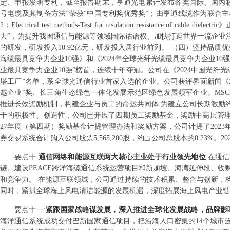
定、申报发明专利，截至报告期末，亨通光电累计发布各类国际、国内标准45
号电缆及其制备方法”荣获“中国专利奖优秀奖”；由亨通线缆作为联合主导单位之一研制的国际标准I
2：Electrical test methods-Test for insulation resis
去”，为提升我国通信与能源等领域国际话语权、加快打造世界一流企业注
的研发，研发投入10.92亿元，研发投入居行业前列。 （四）坚持品质优
海缆最具竞争力企业10强》和《2024年全球光纤光缆最具竞争力企业1
业最具竞争力企业10强”榜首，连续十年夺冠。公司在《2024中国光纤
塔工厂”名单，系全球光通信行业首家入选的企业。公司获评界面新闻《202
越企业”奖、长三角生态绿色一体化发展示范区绿色发展领军企业。MSCI评
推进长效奖励机制，构建企业与员工的命运共同体 为建立公司长期激励
干的积极性、创造性，公司已开展了四期员工奖励基金，奖励中高层管理人员
27年度（第四期）奖励基金计提管理办法和奖励方案，公司计提了2023年度奖
券交易系统合计购入公司股票5,565,200股，约占公司总股本的0.23%。2025
要点
十
:
通信网络和能源互联两大核心主业处于行业领先地位
在通信
链、建设PEACE跨洋海缆通信系统运营项目和新加坡、海湾延伸段、
和竞争力。 在能源互联领域，公司通过持续的技术积累、整合与创新，
同时，紧抓全球海上风电清洁能源的发展机遇，深度拓展海上风电产业链
要点
十一
:
紧跟国家战略谋发展，深入推进全球化发展战略，品牌影
海洋通信系统成功交付巴新国家通信项目，把沿海人口密集的14个城市