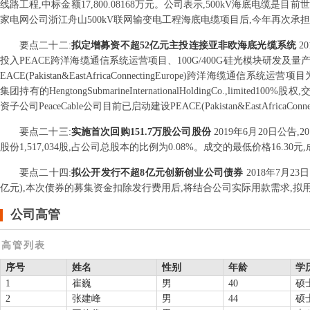
线路工程,中标金额17,800.08168万元。公司表示,500kV海底电
家电网公司浙江舟山500kV联网输变电工程海底电缆项目后,今年再次承
要点
二十二
:
拟定增募资不超52亿元主投连接亚非欧海底光缆系统
2
投入PEACE跨洋海缆通信系统运营项目、100G/400G硅光模块研
EACE(Pakistan&EastAfricaConnectingEurope)
集团持有的HengtongSubmarineInternationalHoldingCo.,limi
资子公司PeaceCable公司目前已启动建设PEACE(Pakistan&EastAfricaC
要点
二十三
:
实施首次回购151.7万股公司股份
2019年6月20日公
股份1,517,034股,占公司总股本的比例为0.08%。成交的最低价格16.30元,
要点
二十四
:
拟公开发行不超8亿元创新创业公司债券
2018年7月
亿元),本次债券的募集资金扣除发行费用后,将结合公司实际用款需求,
公司高管
高管列表
序号
姓名
性别
年龄
学
1
崔巍
男
40
硕
2
张建峰
男
44
硕