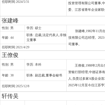
任职时间:
2024/5/31
投资管理有限公司董事,
委、江苏省青年企业家联
张建峰
性别:
男
学历:
硕士
张建峰,1982年1
职务:
总裁,法定代表人,非独
年龄:
44
技有限公司总经理。202
立董事
司董事。
任职时间:
2021/4/29
王僚俊
性别:
男
学历:
本科
王僚俊,1988年2
资银行部经理,中德证券
年龄:
38
职务:
副总裁,董事会秘书
人,负责过多家A股企业
2025年12月至今任江
任职时间:
2025/12/8
轩传吴