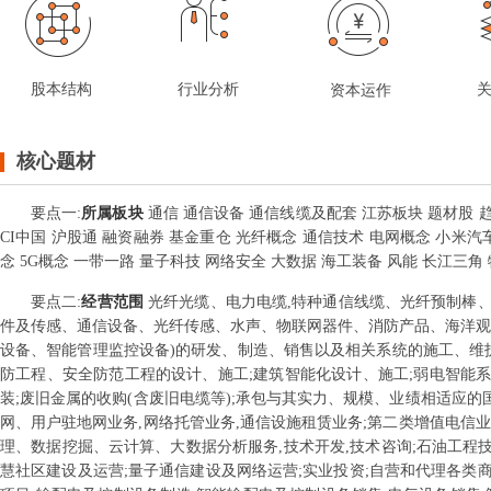
股本结构
行业分析
资本运作
核心题材
要点
一
:
所属板块
通信 通信设备 通信线缆及配套 江苏板块 题材股 趋
CI中国 沪股通 融资融券 基金重仓 光纤概念 通信技术 电网概念 小米汽车
念 5G概念 一带一路 量子科技 网络安全 大数据 海工装备 风能 长江三角
要点
二
:
经营范围
光纤光缆、电力电缆,特种通信线缆、光纤预制棒
件及传感、通信设备、光纤传感、水声、物联网器件、消防产品、海洋观
设备、智能管理监控设备)的研发、制造、销售以及相关系统的施工、维
防工程、安全防范工程的设计、施工;建筑智能化设计、施工;弱电智能系
装;废旧金属的收购(含废旧电缆等);承包与其实力、规模、业绩相适应的
网、用户驻地网业务,网络托管业务,通信设施租赁业务;第二类增值电信业
理、数据挖掘、云计算、大数据分析服务,技术开发,技术咨询;石油工程
慧社区建设及运营;量子通信建设及网络运营;实业投资;自营和代理各类