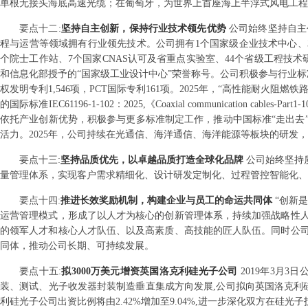
单根无接头海底高速光缆；在葡萄牙，为世界上首座海上半浮式风电工程
要点
十二
:
坚持自主创新，保持行业技术领先优势
公司始终坚持自主
程与运营等领域拥有行业领先技术。公司拥有1个国家级企业技术中心、
个院士工作站、7个国家CNAS认可及省重点实验室、44个省级工程技术
和信息化部授予的“国家级工业设计中心”荣誉称号。公司积极参与行业标
权发明专利1,546项，PCT国际专利161项。2025年，“高性能耐火
的国际标准IEC61196-1-102：2025,《Coaxial communication cables-Part1-102：E
依托产业创新优势，积极参与更多标准制定工作，推动中国标准“走出去
活力。2025年，公司持续在光通信、海洋通信、海洋能源等板块的研发，
要点
十三
:
坚持品质优先，以卓越品质打造全球化品牌
公司始终坚持
量管理体系，实现客户需求精细化、设计研发定制化、过程管控智能化、
要点
十四
:
推进长效奖励机制，构建企业与员工的命运共同体
“创新
运营管理模式，形成了以人才为核心的创新管理体系，持续加强战略性
的领军人才和核心人才队伍、以及高素质、高技能的匠人队伍。同时公
同体，推动公司长期、可持续发展。
要点
十五
:
拟3000万美元增资英国洛克利硅光子公司
2019年3月
装、测试、光子收发器封装制造垂直集成方向发展,公司拟向英国洛克利硅光子
利硅光子公司出资比例将由2.42%增加至9.04%,进一步深化双方在硅光