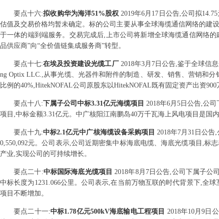
要点
十六
:
拟收购华为海洋51%股权
2019年6月17日公告,公司拟
估值及交易价格均暂未确定。标的公司主要从事全球海缆通信网络的建设
于一体的端到端服务。交易完成后,上市公司将新增全球海缆通信网络的建
品供应商”向“全价值链集成服务商”转型。
要点
十七
:
在埃及投资建设光缆工厂
2018年3月7日公告,鉴于全球信息
ng Optix LLC.,从事光缆、光器件和附件的制造、研发、销售、营销和
比例的40%,HitekNOFAL公司原股东以HitekNOFAL既有固定资产出资
要点
十八
:
下属子公司中标3.31亿元海缆项目
2018年6月5日公告
项目,中标金额3.31亿元。中广核阳江南鹏岛40万千瓦海上风电项目是
要点
十九
:
中标2.1亿元中广核海缆设备采购项目
2018年7月31日
0,550,092元。公司表示,公司近期密集中标海底电缆、海底光缆项
产业,实现公司的可持续增长。
要点
二十
:
中标国际海底光缆项目
2018年8月7日公告,公司下属子公
中标长度为1231.066公里。公司表示,在当前万物互联的时代背景下
项目不断增加。
要点
二十一
:
中标1.78亿元500kV海底输电工程项目
2018年10月