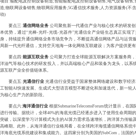
项目:输配电及控制设备制造;智能输配电及控制设备销售;电气设备销售;
造;物联网设备销售;物联网应用服务;5G通信技术服务;人力资源服务(
动)
要点
三
:
通信网络业务
公司聚焦新一代通信产业与核心技术的研发创
本优势，通过“光棒-光纤-光缆-光器件”光通信全产业链生态真正实现
身，持续提升通信网络业务市场竞争力，不断提高通信网络产品与运营
局新一代光纤通信，支持空天地海一体化网络互联建设；为客户提供更有
要点
四
:
能源互联业务
公司聚力打造全球能源互联解决方案服务商，
洋油气等核心技术的研发投入，并以高端核心产品和装备为龙头，以系统
源互联产业全价值链体系。
要点
五
:
光通信行业
光通信行业受益于国家整体网络建设和数字经济
工智能AI快速发展、生成式大型语言模型不断进化和加速迭代，新一轮人
为核心生产力的新阶段。
要点
六
:
海洋通信行业
根据SubmarineTelecomsForum
进行传输。据统计，全球40%的海底光缆已经逐步进入了使用生命周期
突破，以深度学习计算模式为主的AI算力需求迅速增长，跨洋算力传输
高峰期。此外，从海洋通信行业格局看，在全球跨洋海缆通信网络系统
洋海底光缆系统建设和集成能力。这四家分别为美国的SubCom，法国的