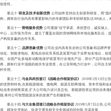
创造性。
要点
十
:
研发及技术创新优势
公司始终坚持自主创新和研发，用“面
构，拥有在行业内具有重要影响力的专家团队和专职研发队伍300余人
要点
十一
:
营销服务优势
公司遵循“信守承诺、承担责任，诚实做人、
中心，以市场为导向，建立了覆盖全国的营销网络和本地化服务队伍，
户构筑多赢的合作关系。
要点
十二
:
品牌形象优势
公司在业内具有良好的公司形象和品牌声誉
动化、智能变电站、配电自动化等系统及装置均处于业界知名地位，创造
统、全国产化多端差动配电保护装置等行业领先产品，部分产品市场份
商，拥有行业中顶级的相关专业资质，在公安和电力行业中，公司自主
杆作用。
要点
十三
:
与金风科技签订《战略合作框架协议》
2018年3月13
的优势和特色,在新能源领域、微电网、能源互联网领域、资本市场和金
站业务的销售渠道,扩大公司电力设计及总包、新能源投资运营的业务规
级,将对公司智慧能源业务的发展产生积极影响。
要点
十四
:
与大全集团签订战略合作框架协议
2019年5月7日公告
源、模块化变电站、轨道交通等相关业务领域协同创新,共谋发展。