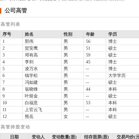
公司高管
高管列表
序号
姓名
性别
年龄
学历
1
郭伟
男
56
博士
2
贺安鹰
男
51
硕士
3
邓有高
男
59
硕士
4
李剑
男
45
博士
5
凌万水
男
--
博士
6
钱学松
男
--
大学学历
7
冯如建
男
--
硕士
8
翁晓锋
男
44
本科
9
叶留金
男
--
硕士
10
白福意
男
53
本科
11
上官云飞
男
--
本科
12
熊岳
女
--
硕士
高管持股变动
日期
变动人
变动数量(股)
结存股票(股)
交易均价(元