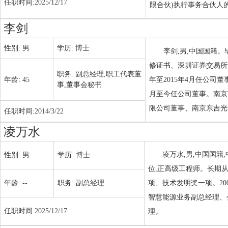
任职时间:
2025/12/17
限合伙)执行事务合伙人
李剑
性别:
男
学历:
博士
李剑,男,中国国籍。
修证书、深圳证券交易所董
职务:
副总经理,职工代表董
年龄:
45
年至2015年4月任公司董事
事,董事会秘书
月至今任公司董事。南京
限公司董事、南京东吉光
任职时间:
2014/3/22
凌万水
凌万水,男,中国国
性别:
男
学历:
博士
位,正高级工程师。长期
年龄:
--
职务:
副总经理
项、技术发明奖一项。20
智慧能源业务副总经理、公
任职时间:
2025/12/17
理。