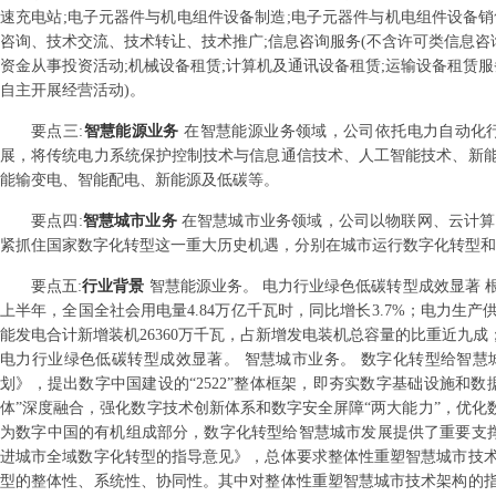
速充电站;电子元器件与机电组件设备制造;电子元器件与机电组件设备销
咨询、技术交流、技术转让、技术推广;信息咨询服务(不含许可类信息咨询
资金从事投资活动;机械设备租赁;计算机及通讯设备租赁;运输设备租赁服
自主开展经营活动)。
要点
三
:
智慧能源业务
在智慧能源业务领域，公司依托电力自动化
展，将传统电力系统保护控制技术与信息通信技术、人工智能技术、新
能输变电、智能配电、新能源及低碳等。
要点
四
:
智慧城市业务
在智慧城市业务领域，公司以物联网、云计算
紧抓住国家数字化转型这一重大历史机遇，分别在城市运行数字化转型和
要点
五
:
行业背景
智慧能源业务。 电力行业绿色低碳转型成效显著 根
上半年，全国全社会用电量4.84万亿千瓦时，同比增长3.7%；电力生产
能发电合计新增装机26360万千瓦，占新增发电装机总容量的比重近九成
电力行业绿色低碳转型成效显著。 智慧城市业务。 数字化转型给智慧城
划》，提出数字中国建设的“2522”整体框架，即夯实数字基础设施和
体”深度融合，强化数字技术创新体系和数字安全屏障“两大能力”，优化
为数字中国的有机组成部分，数字化转型给智慧城市发展提供了重要支撑
进城市全域数字化转型的指导意见》，总体要求整体性重塑智慧城市技
型的整体性、系统性、协同性。其中对整体性重塑智慧城市技术架构的