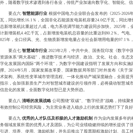
外，随着数字技术渗透到各行各业，传统产业加速向数字化、智能化、信
要点
六
:
智慧能源行业
根据中国电力企业联合会发布的《2025-202
瓦，同比增长16.1％，全国非化石能源发电装机容量24.0亿千瓦，同比增
总新增装机比重超过八成，电力系统调节能力建设同步加快。2025年，全
计新增装机4.4亿千瓦，占新增发电装机总容量的比重达到80.2％。气电
025年，全口径风、光、生物质新增发电量占全社会新增用电量的97.1
要点
七
:
智慧城市行业
2023年2月，中共中央、国务院印发《数字中
资源体系“两大基础”，推进数字技术与经济、政治、文化、社会、生态文
字化发展国内国际“两个环境”，为数字中国建设指明了发展方向和实
撑。2024年5月，国家发展改革委、国家数据局等部门对外发布《关
术架构、系统性变革城市管理流程、一体化推动产城深度融合，全面提
指示，会加强新质生产力对智慧城市建设的引领作用，必将撬动智慧城
信息化的发展，全面数字化转型已是大势所趋。
要点
八
:
清晰的发展战略
公司围绕“双碳”、“数字经济”战略，持续
有效控制公司经营风险，为主营业务进入稳步上行的发展态势打下了良好
要点
九
:
优秀的人才队伍及积极的人才激励机制
作为业内发展多年的
务领域发展所需的优秀人才及团队，为公司业绩稳健持续的增长提供了
引进、培养、使用、激励机制，并先后推出了股票期权激励计划、员工