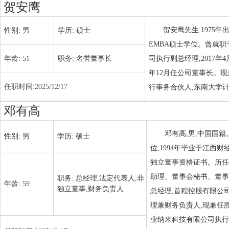
贺安鹰
贺安鹰先生:1975
性别:
男
学历:
硕士
EMBA硕士学位。曾就职于东
年龄:
51
职务:
名誉董事长
司执行副总经理,2017年4月
年12月任公司董事长。
任职时间:
2025/12/17
行事务合伙人,东南大学
邓有高
邓有高,男,中国国籍
性别:
男
学历:
硕士
位;1994年毕业于江西
独立董事资格证书。历任深
助理、董事会秘书、董事
职务:
总经理,法定代表人,非
年龄:
59
独立董事,财务负责人
总经理,首程控股有限公司(
理兼财务负责人,现兼任胜
业纳米科技有限公司执行董