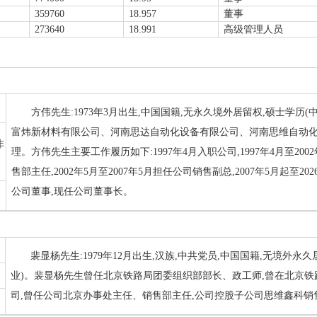
359760
18.957
董事
273640
18.991
高级管理人员
方伟先生:1973年3月出生,中国国籍,无永久境外居留权,硕士学历(
富炜新材料有限公司、河南思达自动化设备有限公司、河南思维自动化
非
理。方伟先生主要工作履历如下:1997年4月入职公司,1997年4月至2
售部主任,2002年5月至2007年5月担任公司销售副总,2007年5月起至2
公司董事,现任公司董事长。
裴显杨先生:1979年12月出生,汉族,中共党员,中国国籍,无境外永
业)。裴显杨先生曾任北京铁路局团委组织部部长、政工师,曾在北京铁路
司,曾任公司北京办事处主任、销售部主任,公司控股子公司思维鑫科销