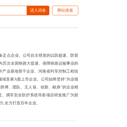
进入词条
网站搜索
装备定点企业。公司自主研发的以防超速、防冒
,为历次全国铁路大提速、保障铁路运输事业的
件产业基地骨干企业、河南省列车控制工程技
车控制领域首家A股上市企业。公司始终坚持“兴业报
“拼搏、团队、主人翁、创新、献身”的企业精
系统、调车安全防护系统等新项目研发推广为契
力,全力打造百年企业。