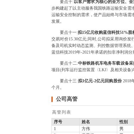
要点
十
:
以客户需求为核心的全方位、全
步构建起了以主动服务我国铁路运输安全需
运输安全控制的需求，使产品始终与市场需
发展。
要点
十一
:
拟15亿元收购蓝信科技51%股
交易对价15.30亿元;同时,公司拟采用询价
备及司机实时动态监测、列控数据管理系统、
蓝信科技2019年-2021年承诺的扣非净利润分别不
要点
十二
:
中标铁路机车电务车载设备
项目(列车运行监控装置〈LKJ〉及相关设备)项
要点
十三
:
拟1亿元-2亿元回购股份
201
个月。
公司高管
高管列表
序号
姓名
性别
1
方伟
男