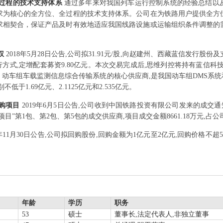
过程的技术支持体系
通过多年来对我国列车运行控制系统的经验总结以
求为核心的全方位、全过程的技术支持体系。公司在为铁路用户提供全方
求相契合，保证产品及时有效地适应我国线路设施或运输组织条件调整的
权
2018年5月28日公告,公司拟31.91元/股,向赵建州、西藏蓝信发行股
发行方式,定增配套募资9.80亿元。本次交易完成后,思维列控将持有蓝信
动车组车载监测信息综合传输系统的核心供应商,是我国动车组DMS系统和
低于1.69亿元、2.1125亿元和2.535亿元。
采购项目
2019年6月5日公告,公司收到中国铁路投资有限公司发来的成交
目”第1包、第2包、第5包的成交供应商,项目成交金额8661.18万元,占公司
8年11月30日公告,公司拟回购股份,回购金额为1亿元至2亿元,回购价格不
年龄
学历
职务
53
硕士
董事长,法定代表人,非独立董事