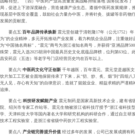
战略转型。 （四）中医药产业高质量发展战略持续落地 国务院发布
局，促进上下游深度融合，营造健康产业生态。遵循中医药发展规律，推进
现基层中医馆全覆盖，鼓励社会力量办中医，并将针灸、拔罐等非药物
发展的贡献度。
要点
五
:
百年品牌传承焕新
震元堂创建于清乾隆17年（公元1752
为”的企业精神，多元开拓推动产业发展，着力构筑企业品牌，注重做好
为“中国驰名商标”，“震元”商号为浙江省知名商号，并获得“亚洲品牌50
殊荣，震元入选2025胡润中国最具历史文化底蕴品牌榜，位列第63位
昌安药店（五连）等老字号门店经营历史均在百年以上。
要点
六
:
中医药文化守正创新
千年越医，百年震元。震元堂是越医文
饮片加工工艺被全面地保留传承了下来，从“切、炒、炙、煅”到“四组八
无人见，存心有天知”的自律意识，造就了兢兢业业、精益求精的严谨精
追捧。
要点
七
:
科技研发赋能产业
震元制药是国家高新技术企业，建有省
院、绍兴市专家工作站等。震元生物被浙江省科技厅授予“浙江省科技
学、天津科技大学等国内著名大学和研究机构的科研合作，通过自主研
技术工程实验室，是浙江省省级中药饮片工程实验室。
要点
八
:
产业链完善提升价值
经过多年的发展，公司已发展成拥有药