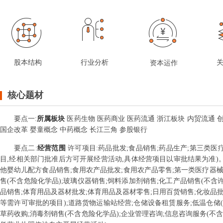
股本结构
行业分析
资本运作
核心题材
要点
一
:
所属板块
医药生物 医药商业 医药流通 浙江板块 内贸流通 创
国企改革 婴童概念 中药概念 长江三角 参股银行
要点
二
:
经营范围
许可项目:药品批发;食品销售;药品生产;第三类医
目,经相关部门批准后方可开展经营活动,具体经营项目以审批结果为准)。
他婴幼儿配方食品销售;食用农产品批发;食用农产品零售;第一类医疗器械
售(不含危险化学品);玻璃仪器销售;饲料添加剂销售;化工产品销售(不含
品销售;体育用品及器材批发;体育用品及器材零售;日用百货销售;化妆品批
等需许可审批的项目);道路货物运输站经营;仓储设备租赁服务;低温仓储
草药收购;消毒剂销售(不含危险化学品);企业管理咨询;信息咨询服务(不