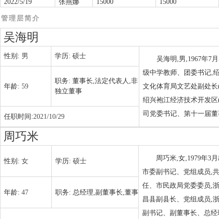
2022/5/19
张燕娜
15000
15000
管理层简介
吴海明
性别:
男
学历:
硕士
吴海明,男,1967
级中学教师、团委书记,
职务:
董事长,法定代表人,非
年龄:
59
文化体育局文艺处副处长
独立董事
绍兴袍江经济技术开发区
司党委书记、第十一届董
任职时间:
2021/10/29
周巧米
周巧米,女,1979
性别:
女
学历:
硕士
市委副书记、党组成员,
任、市民政局党委委员,
年龄:
47
职务:
总经理,副董事长,董事
昌县副县长、党组成员,
副书记、副董事长、总经