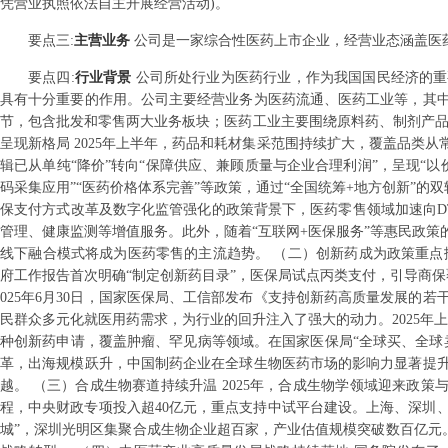
凭营业执照依法自主开展经营活动)。
要点
三
:
主营业务
公司是一家综合性医药上市企业，经营业态涵盖医
要点
四
:
行业背景
公司所处行业为医药行业，作为我国国民经济的重
具有十分重要的作用。公司主要经营业务为医药流通、医药工业等，其
节，包含批发和零售两大业务板块；医药工业主要围绕原料药、制剂产品
呈现新格局 2025年上半年，药品和耗材集采范围持续扩大，覆盖品类
辑已从单纯“降价”转向“保障供应、兼顾质量与企业合理利润”，呈现“以
码采集应用”“医药价格体系完善”等政策，通过“全国统筹+地方创新”的
保支付方式改革及数字化监管强化的政策背景下，医药零售领域加速向D
管理、健康监测等增值服务。此外，随着“互联网+医保服务”等惠民政
线下融合模式将成为医药零售的主流趋势。 （二）创新药成为政策重点扶持
府工作报告首次明确“制定创新药目录”，医保局试点丙类支付，引导商保
025年6月30日，国家医保局、工信部发布《支持创新药高质量发展的
民群众多元化就医用药需求，为行业的回升注入了强大的动力。2025年上半
种创新药申请，覆盖肿瘤、罕见病等领域。在国家医保局“全球买、全球
革，出海规模跃升，中国制药企业在全球生物医药市场的影响力显著提
越。 （三）合成生物赛道持续升温 2025年，合成生物学领域迎来政策
程，中央财政专项投入超40亿元，重点支持中试平台建设。上海、深圳、
城”，深圳光明区集聚合成生物企业超百家，产业估值规模突破数百亿元。