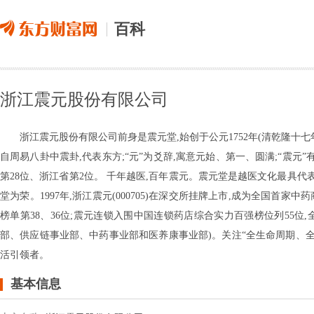
百科
浙江震元股份有限公司
浙江震元股份有限公司前身是震元堂,始创于公元1752年(清乾隆十七年
自周易八卦中震卦,代表东方;“元”为爻辞,寓意元始、第一、圆满;“震元”
第28位、浙江省第2位。 千年越医,百年震元。震元堂是越医文化最具代
堂为荣。1997年,浙江震元(000705)在深交所挂牌上市,成为全国首
榜单第38、36位;震元连锁入围中国连锁药店综合实力百强榜位列55位
部、供应链事业部、中药事业部和医养康事业部)。关注“全生命周期、全链
活引领者。
基本信息