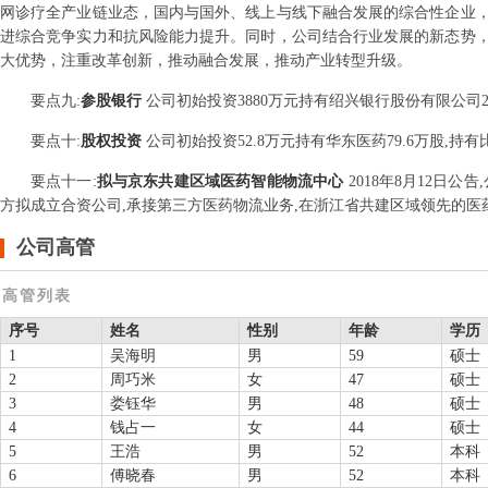
网诊疗全产业链业态，国内与国外、线上与线下融合发展的综合性企业
进综合竞争实力和抗风险能力提升。同时，公司结合行业发展的新态势
大优势，注重改革创新，推动融合发展，推动产业转型升级。
要点
九
:
参股银行
公司初始投资3880万元持有绍兴银行股份有限公司2500
要点
十
:
股权投资
公司初始投资52.8万元持有华东医药79.6万股,持有比
要点
十一
:
拟与京东共建区域医药智能物流中心
2018年8月12日
方拟成立合资公司,承接第三方医药物流业务,在浙江省共建区域领先的医
公司高管
高管列表
序号
姓名
性别
年龄
学历
1
吴海明
男
59
硕士
2
周巧米
女
47
硕士
3
娄钰华
男
48
硕士
4
钱占一
女
44
硕士
5
王浩
男
52
本科
6
傅晓春
男
52
本科