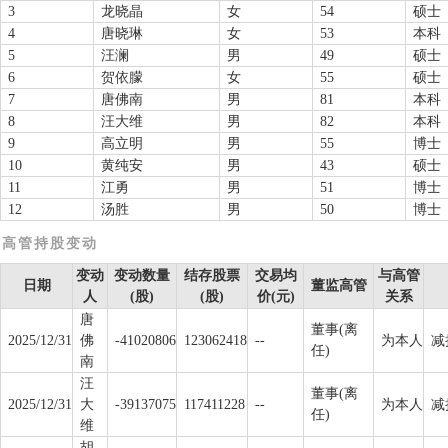
3
龙晓晶
女
54
硕士
4
唐晓琳
女
53
本科
5
汪澜
男
49
硕士
6
贺依朦
女
55
硕士
7
唐佛南
男
81
本科
8
汪大维
男
82
本科
9
高立明
男
55
博士
10
黄纯安
男
43
硕士
11
江勇
男
51
博士
12
汤胜
男
50
博士
高管持股变动
变动
变动数量
结存股票
交易均
与高管
日期
董监高管
人
(股)
(股)
价(元)
关系
唐
董事(离
2025/12/31
佛
-41020806
123062418
--
为本人
减
任)
南
汪
董事(离
2025/12/31
大
-39137075
117411228
--
为本人
减
任)
维
胡