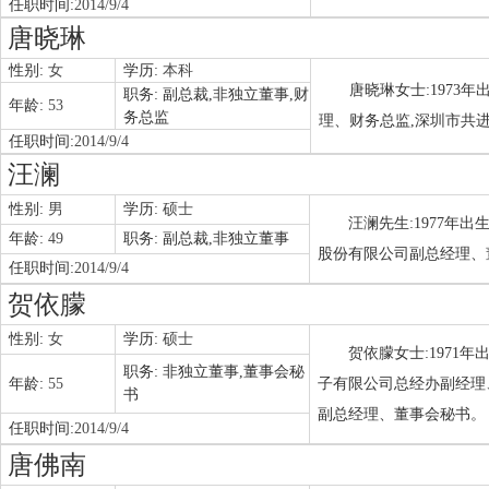
任职时间:
2014/9/4
唐晓琳
性别:
女
学历:
本科
唐晓琳女士:1973
职务:
副总裁,非独立董事,财
年龄:
53
务总监
理、财务总监,深圳市共
任职时间:
2014/9/4
汪澜
性别:
男
学历:
硕士
汪澜先生:1977年
年龄:
49
职务:
副总裁,非独立董事
股份有限公司副总经理、
任职时间:
2014/9/4
贺依朦
性别:
女
学历:
硕士
贺依朦女士:1971
职务:
非独立董事,董事会秘
年龄:
55
子有限公司总经办副经理
书
副总经理、董事会秘书。
任职时间:
2014/9/4
唐佛南