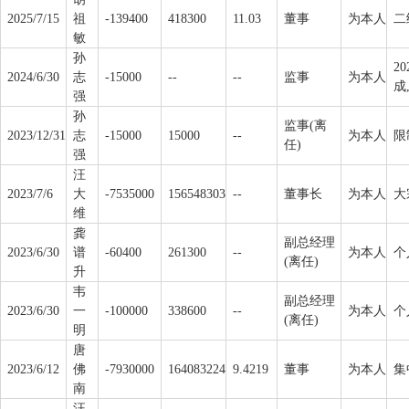
2025/7/15
祖
-139400
418300
11.03
董事
为本人
二
敏
孙
2
2024/6/30
志
-15000
--
--
监事
为本人
成
强
孙
监事(离
2023/12/31
志
-15000
15000
--
为本人
限
任)
强
汪
2023/7/6
大
-7535000
156548303
--
董事长
为本人
大
维
龚
副总经理
2023/6/30
谱
-60400
261300
--
为本人
个
(离任)
升
韦
副总经理
2023/6/30
一
-100000
338600
--
为本人
个
(离任)
明
唐
2023/6/12
佛
-7930000
164083224
9.4219
董事
为本人
集
南
汪