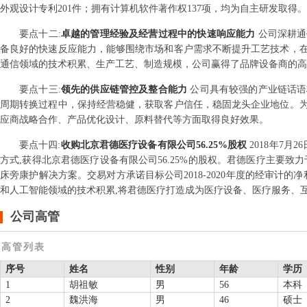
外观设计专利201件；拥有计算机软件著作权137项，均为自主研发取得。
要点
十二
:
卓越的管理经验及经营过程中的快速响应能力
公司深耕通
备良好的快速反应能力，能够围绕市场和客户需求不断提升工艺技术，
通信领域的技术积累、生产工艺、制造规模，公司赢得了品牌设备商的高
要点
十三
:
领先的供应链管控及整合能力
公司具有较强的产业链话语
周期转换过程中，保持经营稳健，获取客户信任，稳固龙头企业地位。
应商战略合作、产品优化设计、原料替代等方面取得良好效果。
要点
十四
:
收购北京君德医疗设备有限公司56.25%股权
2018年7
方式,获得北京君德医疗设备有限公司56.25%的股权。君德医疗主要
床旁康护解决方案。交易对方承诺目标公司2018-2020年度的经审计的净
和人工智能领域的技术积累,将君德医疗打造成为医疗设备、医疗服务、
公司高管
高管列表
序号
姓名
性别
年龄
学历
1
胡祖敏
男
56
本科
2
魏洪海
男
46
硕士