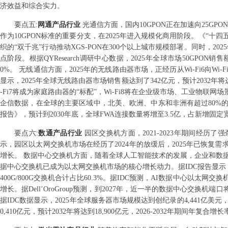
济效益和综合实力。
要点
五
:
网通产品行业
光通信方面，国内10GPON正在加速向25GP
作为10GPON标准的重要分支，在2025年进入规模化商用阶段。《“十四
织的“双千兆”行动推动XGS-PON在300个以上城市规模部署。同时，20
点阶段。根据QYResearch调研中心数据，2025年全球市场50GPON销售额
0%。 无线通信方面，2025年的无线路由器市场，正经历从Wi-Fi6向Wi-Fi
显示，2025年全球无线路由器市场销售额达到了342亿元，预计2032年将达到
-Fi7将成为家庭路由器的“标配”，Wi-Fi8将在企业级市场、工业物联网场
企信数据，在全球的主要区域中，北美、欧洲、中东和非洲有超过80%
报告》，预计到2030年底，全球FWA连接数量将增至3.5亿，占新增固定
要点
六
:
数通产品行业
园区交换机方面，2021-2023年期间经历了
示，园区以太网交换机市场在经历了2024年的放缓后，2025年已恢
增长。 数据中心交换机方面，随着全球人工智能技术的发展，企业和数据
据中心交换机已成为以太网交换机市场的核心增长动力。据IDC报告显示，20
400G/800G交换机合计占比60.3%。据IDC预测，AI数据中心以太网交
增长。据Dell’OroGroup预测，到2027年，近一半的数据中心交换机
据IDC数据显示，2025年全球服务器市场规模达到创纪录的4,441亿美元，
0,410亿元，预计2032年将达到18,900亿元，2026-2032年期间年复合增长