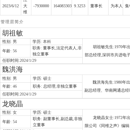
2023/6/12
大
-7930000
164083303
9.3253
董事长
为本人
集
维
管理层简介
胡祖敏
性别:
男
学历:
本科
胡祖敏先生:1970
职务:
董事长,法定代表人,非
年龄:
56
独立董事
部总经理,深圳市共进电
任职时间:
2024/1/29
魏洪海
性别:
男
学历:
硕士
魏洪海先生:1980
年龄:
46
职务:
总经理,非独立董事
副总经理、华南网通总经
任职时间:
2024/1/29
龙晓晶
性别:
女
学历:
硕士
龙晓晶女士:1972
职务:
副董事长,副总裁,非独
年龄:
54
立董事
限公司《同维之声》编辑