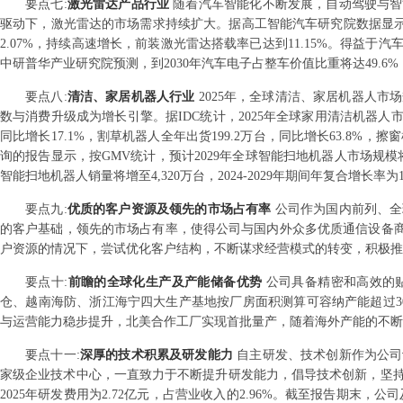
要点
七
:
激光雷达产品行业
随着汽车智能化不断发展，自动驾驶与智
驱动下，激光雷达的市场需求持续扩大。据高工智能汽车研究院数据显示，2
2.07%，持续高速增长，前装激光雷达搭载率已达到11.15%。得益
中研普华产业研究院预测，到2030年汽车电子占整车价值比重将达49.6
要点
八
:
清洁、家居机器人行业
2025年，全球清洁、家居机器人
数与消费升级成为增长引擎。据IDC统计，2025年全球家用清洁机器人市场整
同比增长17.1%，割草机器人全年出货199.2万台，同比增长63.8%，擦
询的报告显示，按GMV统计，预计2029年全球智能扫地机器人市场规模将达到
智能扫地机器人销量将增至4,320万台，2024-2029年期间年复合增长率为1
要点
九
:
优质的客户资源及领先的市场占有率
公司作为国内前列、全
的客户基础，领先的市场占有率，使得公司与国内外众多优质通信设备商
户资源的情况下，尝试优化客户结构，不断谋求经营模式的转变，积极推
要点
十
:
前瞻的全球化生产及产能储备优势
公司具备精密和高效的
仓、越南海防、浙江海宁四大生产基地按厂房面积测算可容纳产能超过3
与运营能力稳步提升，北美合作工厂实现首批量产，随着海外产能的不断
要点
十一
:
深厚的技术积累及研发能力
自主研发、技术创新作为公司
家级企业技术中心，一直致力于不断提升研发能力，倡导技术创新，坚
2025年研发费用为2.72亿元，占营业收入的2.96%。截至报告期末，公