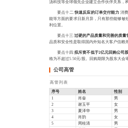
汤科技等全球领先企业建立合作伙伴关系，构
要点
十二
:
快速反应的订单交付能力
消
能等方面的要求日新月异，只有那些能够敏
利位置。
要点
十三
:
过硬的产品质量和完善的质量
品质和安全性是取得国内外知名大客户信赖
要点
十四
:
拟斥资不低于2亿元回购公司
格为不超过5.50元/股。回购期限为股东大
公司高管
高管列表
序号
姓名
性别
1
肖奋
男
2
谢玉平
女
3
夏泽华
男
4
肖韵
女
5
周桂清
男