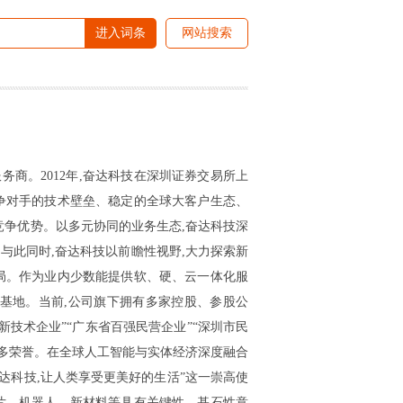
进入词条
网站搜索
服务商。2012年,奋达科技在深圳证券交易所上
争对手的技术壁垒、稳定的全球大客户生态、
争优势。以多元协同的业务生态,奋达科技深
与此同时,奋达科技以前瞻性视野,大力探索新
局。作为业内少数能提供软、硬、云一体化服
业基地。当前,公司旗下拥有多家控股、参股公
高新技术企业”“广东省百强民营企业”“深圳市民
诸多荣誉。在全球人工智能与实体经济深度融合
达科技,让人类享受更美好的生活”这一崇高使
片、机器人、新材料等具有关键性、基石性意