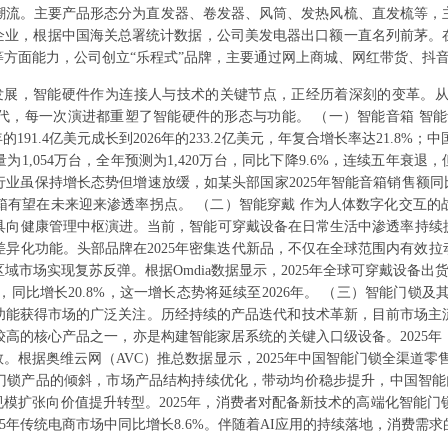
主要产品形态分为直发器、卷发器、风筒、发热风梳、直发梳等，主要客户有Faro
G等业内知名企业，根据中国海关总署统计数据，公司美发电器出口额一直名列前
方面能力，公司创立“乐程式”品牌，主要通过网上商城、网红带货、抖
发展，智能硬件作为连接人与技术的关键节点，正经历着深刻的变革。从
代，每一次演进都重塑了智能硬件的形态与功能。 （一）智能音箱 智能音
的191.4亿美元成长到2026年的233.2亿美元，年复合增长率达21.8%
为1,054万台，全年预测为1,420万台，同比下降9.6%，连续五年衰
业虽保持增长态势但增速放缓，如某头部国家2025年智能音箱销售额同
箱有望在未来迎来渗透率拐点。 （二）智能穿戴 作为人体数字化交互
工具向健康管理中枢演进。当前，智能可穿戴设备在日常生活中渗透率持续
差异化功能。头部品牌在2025年密集迭代新品，不仅在全球范围内有效
市场实现复苏反弹。根据Omdia数据显示，2025年全球可穿戴设备出货
万台，同比增长20.8%，这一增长态势将延续至2026年。 （三）智能门
功能获得市场的广泛关注。历经持续的产品迭代和技术革新，目前市场主
高的核心产品之一，亦是构建智能家居系统的关键入口级设备。2025年，
根据奥维云网（AVC）推总数据显示，2025年中国智能门锁全渠道零售量为
锁产品的倾斜，市场产品结构持续优化，带动均价稳步提升，中国智能门锁
规模扩张向价值提升转型。2025年，消费者对配备新技术的高端化智能门
25年传统电商市场中同比增长8.6%。伴随着AI应用的持续落地，消费