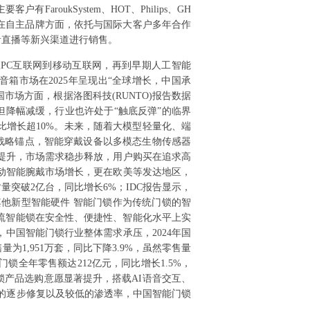
ukSystem、HOT、Philips、GH
茅。在自主品牌方面，依托与国际大客户多年合作
音直播等新兴渠道进行销售。
PC互联网到移动互联网，再到早期人工智能
箱市场在2025年呈现出“全球增长，中国承
；中国市场方面，根据洛图科技(RUNTO)报告数据
退，但降幅减缓，行业也许处于“触底反弹”的临界
比增长超10%。未来，随着大模型轻量化、端
的战略锚点，智能穿戴设备以多模态生物传感器
提升，市场需求稳步释放，用户购买在追求高
拉动智能腕戴市场增长，更在欧美等发达地区，
量突破2亿台，同比增长6%；IDC报告显示，
锁及其他新型智能硬件 智能门锁作为传统门锁的智
流智能锁在安全性、便捷性、智能化水平上实
中国智能门锁行业整体需求承压，2024年国
1,951万套，同比下降3.9%，虽然零售量
全年零售额达212亿元，同比增长1.5%，
锁产品选购意愿显著提升，搭载AI语音交互、
需求的逐步修复以及较低的渗透率，中国智能门锁