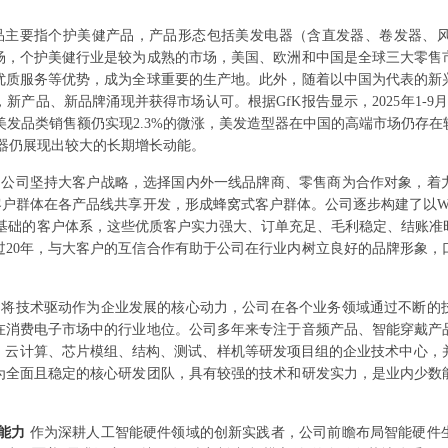
品主要指个护美健产品，产品形态包括美发电器（含直发器、卷发器、
场，个护美健行业是较为成熟的市场，美国、欧洲和中国是全球三大零售
优质服务等优势，成为全球重要的生产地。此外，随着以中国为代表的新
产品、新品牌涌现并获得市场认可。根据GfK报告显示，2025年1-9
美发品类销售额仍实现2.3%的微涨，美发造型器在中国的高端市场仍存在
发器仍展现出较大的长期增长动能。
体
公司坚持大客户战略，选择国内外一线品牌商、零售商为合作对象，着
各产品线共享开发，形成蜂窝式客户群体。公司逐步构建了以WalMart、BestB
等核心客户为基础的客户体系，这些优质客户实力强大、订单充足、毛利稳定、结
过20年，与大客户的互信合作有助于公司在行业内树立良好的品牌形象
。
司将技术驱动作为企业发展的核心动力，公司在各个业务领域通过不断的
在消费电子市场中的行业地位。公司多年来专注于音频产品、智能穿戴产
、云计算、芯片模组、结构、测试、样机等研发项目组的企业技术中心，并
为全面且稳定的核心研发团队，具有较强的技术和研发实力，是业内少数
地能力
作为深耕人工智能硬件领域的创新实践者，公司前瞻布局智能硬件