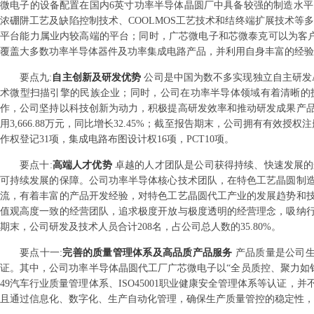
微电子的设备配置在国内6英寸功率半导体晶圆厂中具备较强的制造水
浓硼阱工艺及缺陷控制技术、COOLMOS工艺技术和结终端扩展技术等多
平台能力属业内较高端的平台；同时，广芯微电子和芯微泰克可以为客
覆盖大多数功率半导体器件及功率集成电路产品，并利用自身丰富的经验
要点
九
:
自主创新及研发优势
公司是中国为数不多实现独立自主研发
术微型扫描引擎的民族企业；同时，公司在功率半导体领域有着清晰的
作，公司坚持以科技创新为动力，积极提高研发效率和推动研发成果产
用3,666.88万元，同比增长32.45%；截至报告期末，公司拥有有效授
作权登记31项，集成电路布图设计权16项，PCT10项。
要点
十
:
高端人才优势
卓越的人才团队是公司获得持续、快速发展的
可持续发展的保障。公司功率半导体核心技术团队，在特色工艺晶圆制
流，有着丰富的产品开发经验，对特色工艺晶圆代工产业的发展趋势和
值观高度一致的经营团队，追求极度开放与极度透明的经营理念，吸纳
期末，公司研发及技术人员合计208名，占公司总人数的35.80%。
要点
十一
:
完善的质量管理体系及高品质产品服务
产品质量是公司生
证。其中，公司功率半导体晶圆代工厂广芯微电子以“全员质控、聚力如钉、精
49汽车行业质量管理体系、ISO45001职业健康安全管理体系等认证
且通过信息化、数字化、生产自动化管理，确保生产质量管控的稳定性，