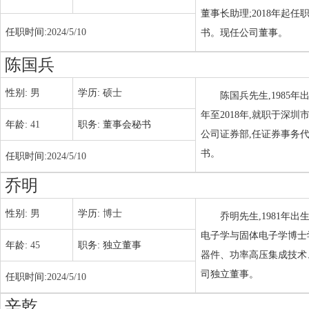
董事长助理;2018年起任
任职时间:
2024/5/10
书。现任公司董事。
陈国兵
性别:
男
学历:
硕士
陈国兵先生,1985
年至2018年,就职于深
年龄:
41
职务:
董事会秘书
公司证券部,任证券事务
书。
任职时间:
2024/5/10
乔明
性别:
男
学历:
博士
乔明先生,1981年
电子学与固体电子学博士
年龄:
45
职务:
独立董事
器件、功率高压集成技术
司独立董事。
任职时间:
2024/5/10
辛乾