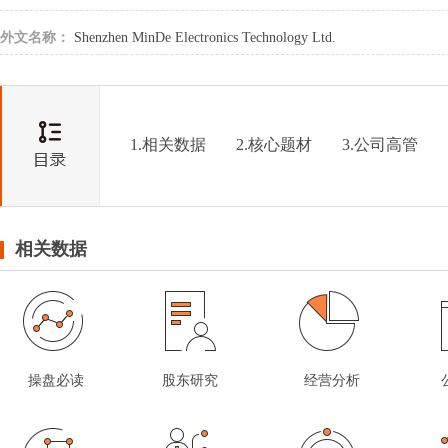
外文名称：
Shenzhen MinDe Electronics Technology Ltd.
1.相关数据
2.核心题材
3.公司高管
相关数据
操盘必读
股东研究
经营分析