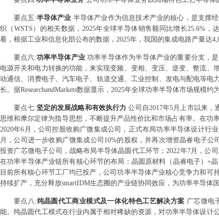
要点
五
:
半导体产业
半导体产业作为信息技术产业的核心，是支撑经
织（WSTS）的相关数据，2025年全球半导体销售额同比增长25.6%，达
看，根据工业和信息化部公布的数据，2025年，我国的集成电路产量达4,8
要点
六
:
功率半导体产业
功率半导体作为半导体产业的重要分支，是
电源开关和电力转换的功能，来实现变频、变相、变压、逆变、整流、
动通信、消费电子、汽车电子、轨道交通、工业控制、发电与配电等电力
长。据ResearchandMarkets数据显示，2025年全球功率半导体市场规模
要点
七
:
坚定的发展战略和有效执行力
公司自2017年5月上市以来
思维和摩尔定律为指导思想，不断提升产品性价比和市场占有率。在功率半
2020年6月，公司控股收购广微集成公司，正式布局功率半导体设计行业
月，公司进一步收购广微集成公司10%的股权，并再次增资晶睿电子公司，巩固
投资广芯微电子公司，战略布局半导体晶圆代工环节；2022年7月，
在功率半导体产业链所有核心环节的布局：晶圆原材料（晶睿电子）+晶
目前所有核心环节工厂均已投产，公司功率半导体产业核心竞争力和可
持续扩产，充分释放smartIDM生态圈的产业链协同效应，为功率半导
要点
八
:
纯晶圆代工商业模式及一体化特色工艺解决方案
广芯微电
能。纯晶圆代工模式在行业内属于相对稀缺的资源，对功率半导体设计