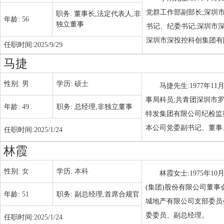
党群工作部副部长;深圳
职务:
董事长,法定代表人,非
年龄:
56
独立董事
书记、纪委书记;深圳市
深圳市深投控科创集团有
任职时间:
2025/9/29
马捷
性别:
男
学历:
硕士
马捷先生:1977年
事局科员;共青团深圳市
年龄:
49
职务:
总经理,非独立董事
特发集团有限公司纪检监
本公司党委副书记、董事
任职时间:
2025/1/24
林霞
性别:
女
学历:
本科
林霞女士:1975年
(集团)股份有限公司董
年龄:
51
职务:
副总经理,首席合规官
城地产有限公司支部委员
委委员、副总经理。
任职时间:
2025/1/24