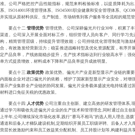
准。公司严格把控产品性能指标，规范来料检验标准，以提质降耗为出发
系、ISO14001环境管理体系、ISO45001职业健康和安全管理体系、QC
并实现从原材料供应、生产制造、市场销售到客户服务等全流程的规范管
要点
十二
:
管理优势
管理优势。公司深耕偏光片行业30年，积累了
渠道。公司深入开展全面对标工作，组织管理人员向客户、同行学习先
构，精简管理层级，持续提升管理效能；公司持续优化管理制度与激励
合，有效激发经营新活力；稳妥推进战略转型及优化资源配置，有序开展
定产品良率，产线效能稳步提升，生产技术指标达到行业较高水平；强
单方式提质增效，材料成本下降和产品良率提升成效明显。
要点
十三
:
政策优势
政策优势。偏光片产业是新型显示产业链的重要
内面板企业对进口偏光片的依赖，维护了国家新型显示产业安全，对增强我
显示产业集群全产业链的协同发展。偏光片业务载体盛波光电持续通过
材料进口免征关税的优惠政策。
要点
十四
:
人才优势
公司注重自主创新、建立高效的研发管理体系,
通过学习和吸收先进偏光片企业的生产技术和管理理念,同时通过自主创新积
上半年,公司继续深化市场化改革,践行“赛马不相马”的选人用人理念,选
通道和后备人才梯队建设机制,定期组织开展员工职级评聘、后备人才入库
营层长效激励约束和员工效益奖分配机制、员工持股计划等,构建利益共