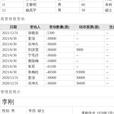
11
王黎明
男
66
本科
12
杨高宇
男
58
硕士
高管持股变动
日期
变动人
变动数量(股)
结存股票(股)
交
2021/12/31
张晓东
-5300
--
--
2021/6/30
姜澎
-30000
--
--
2021/6/30
乐坤久
-36600
--
--
2021/6/30
刘洪雷
-36600
3000
--
2021/6/30
宁毛仔
-36600
--
--
2021/6/30
詹陆梅
-16800
--
--
2021/6/30
朱军
-41100
--
--
2021/6/30
朱梅柱
-40500
93000
--
2020/12/31
姜澎
-30000
30000
--
2020/12/31
乐坤久
-36600
36600
--
管理层简介
李刚
性别:
男
学历:
硕士
李刚先生:1970年