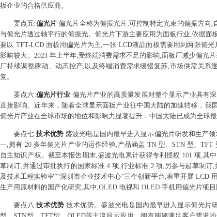
板企业的合格供应商。
要点
五
:
偏光片
偏光片全称为偏振光片,可控制特定光束的偏振方向,
与偏光片透过轴平行的偏振光。偏光片下游主要应用为面板行业,依据面板类型不
要以 TFT-LCD 面板用偏光片为主,一张 LCD液晶面板需要用到
影响较大。2023 年上半年,受终端消费需求不足的影响,面板厂减少偏
厂持续调整稼动、动态控产,以及终端消费需求缓慢复苏,市场供需关系
复。
要点
六
:
偏光片行业
偏光片产业的高质量发展对整个显示产业具有深
直接影响。近年来，随着全球显示面板产业往中国大陆的加速转移，我
偏光片产业在全球市场的地位和影响力显著提升，中国大陆已成为全球最
要点
七
:
技术优势
盛波光电是国内最早进入显示偏光片研发和生产领
一,拥有 20 多年偏光片产业的运作经验,产品涵盖 TN 型、STN 型、
自主知识产权。截至本报告期末,盛波光电累计获得专利授权 101 项,其中:
草制订,并通过审批执行的国家标准 4 项,行业标准 2 项;另参与起草制
及技术工程实验室”“深圳市企业技术中心”三个创新平台,着重开展 LCD
生产用原材料的国产化研究,其中,OLED 电视和 OLED 手机用偏光片
要点
八
:
技术优势
技术优势。盛波光电是国内最早进入显示偏光片研
型、STN型、TFT型、OLED等主流显示应用，拥有能够满足客户需