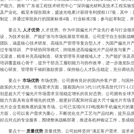
产能力。拥有“广东省工程技术研究中心”“深圳偏光材料及技术工程实验室
及产业化。截至本报告期末，盛波光电累计获得专利授权117项，其中：
制定，并通过审批执行的国家标准4项，行业标准2项；参与起草制定，
要点
九
:
人才优势
人才优势。作为中国偏光片产业先行者与行业领
设，为技术创新、产能扩张与市场拓展筑牢根基。公司坚守自主创新战
团队，涵盖核心技术研发、高端生产管理等复合型人才，为国产偏光片
过专项培训、产学研协同等模式，持续推进高端偏光片产品研发与量产
元渠道，精准补充高端制造、研发管理等关键领域人才，为产能扩张及高
培训覆盖核心骨干，提升干部员工履职能力与协作效率，进一步激发队伍
核心研发、管理骨干倾斜激励资源，保持核心人才队伍稳定，充分调动员
要点
十
:
市场优势
市场优势。公司拥有良好的国内外客户群，与国外
政策的大力支持。市场需求方面，随着国内10.5代/11代等高世代TF
别是超大尺寸偏光片市场需求呈现稳定增长的良好态势。公司拥有全球为数
能力方面具有业界领先的优势，能更好匹配和对应超大尺寸偏光片市场需
光片企业竞相角逐的蓝海市场。公司已实现OLED电视和手机偏光片的
方面，公司以客户需求为重心，不断优化生产工艺与产品结构，提升品
好点对点的专业服务，围绕整体战略部署，推进各机种验证工作，形成稳
要点
十一
:
质量优势
质量优势。公司始终坚持“满足客户需求、追求