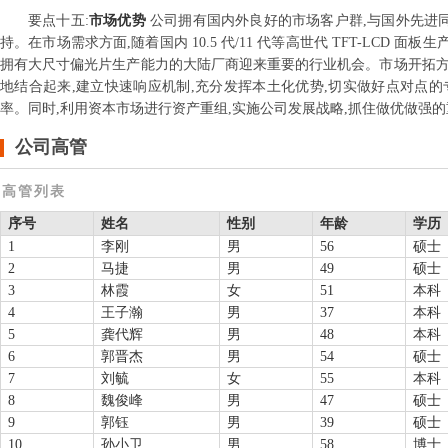
要点
十五
:
市场优势
公司拥有国内外良好的市场客户群,与国外先进
持。在市场需求方面,随着国内 10.5 代/11 代等高世代 TFT-LC
拥有大尺寸偏光片生产能力的大陆厂商迎来重要的行业机会。市场开拓方面
地结合起来,建立快速响应机制,充分发挥本土化优势,切实做好点对点的
率。同时,利用资本市场进行资产重组,实施公司发展战略,抓住做优做强
公司高管
高管列表
序号
姓名
性别
年龄
学历
1
李刚
男
56
硕士
2
马捷
男
49
硕士
3
林霞
女
51
本科
4
王子瀚
男
37
本科
5
龚代辉
男
48
本科
6
郭晋杰
男
54
硕士
7
刘毓
女
55
本科
8
魏俊峰
男
47
硕士
9
郭钰
男
39
硕士
10
孙小卫
男
58
博士