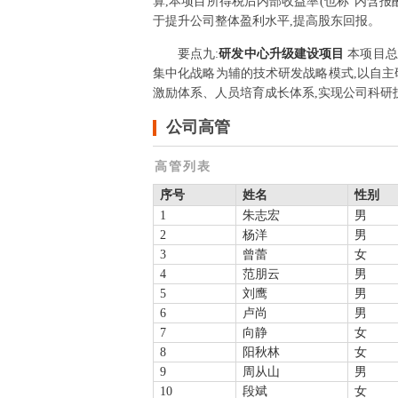
算,本项目所得税后内部收益率(也称“内含报酬
于提升公司整体盈利水平,提高股东回报。
要点
九
:
研发中心升级建设项目
本项目总
集中化战略为辅的技术研发战略模式,以自主
激励体系、人员培育成长体系,实现公司科研
公司高管
高管列表
序号
姓名
性别
1
朱志宏
男
2
杨洋
男
3
曾蕾
女
4
范朋云
男
5
刘鹰
男
6
卢尚
男
7
向静
女
8
阳秋林
女
9
周从山
男
10
段斌
女