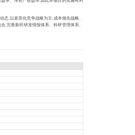
资产收益率、净资产收益率,因此本项目的实施有利
进动态,以差异化竞争战略为主,成本领先战略、
结合,完善新药研发情报体系、科研管理体系、