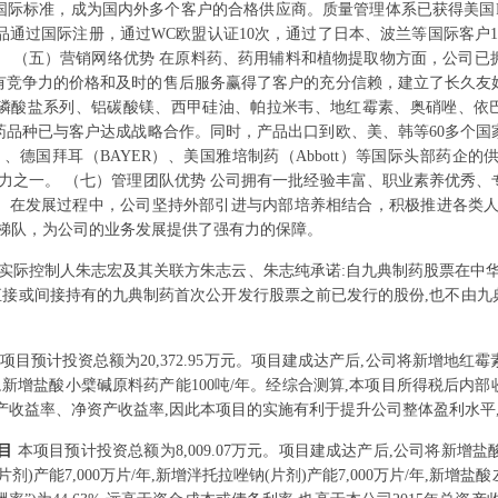
际标准，成为国内外多个客户的合格供应商。质量管理体系已获得美国F
个产品通过国际注册，通过WC欧盟认证10次，通过了日本、波兰等国际客户
。 （五）营销网络优势 在原料药、药用辅料和植物提取物方面，公司已
有竞争力的价格和及时的售后服务赢得了客户的充分信赖，建立了长久友
磷酸盐系列、铝碳酸镁、西甲硅油、帕拉米韦、地红霉素、奥硝唑、依巴
品种已与客户达成战略合作。同时，产品出口到欧、美、韩等60多个国
eda）、德国拜耳（BAYER）、美国雅培制药（Abbott）等国际头部药企
力之一。 （七）管理团队优势 公司拥有一批经验丰富、职业素养优秀
。在发展过程中，公司坚持外部引进与内部培养相结合，积极推进各类人才
合梯队，为公司的业务发展提供了强有力的保障。
实际控制人朱志宏及其关联方朱志云、朱志纯承诺:自九典制药股票在中
直接或间接持有的九典制药首次公开发行股票之前已发行的股份,也不由
项目预计投资总额为20,372.95万元。项目建成达产后,公司将新增地红霉
年,新增盐酸小檗碱原料药产能100吨/年。经综合测算,本项目所得税后内部收益
资产收益率、净资产收益率,因此本项目的实施有利于提升公司整体盈利水平
项目
本项目预计投资总额为8,009.07万元。项目建成达产后,公司将新增盐酸左
(片剂)产能7,000万片/年,新增泮托拉唑钠(片剂)产能7,000万片/年,新增