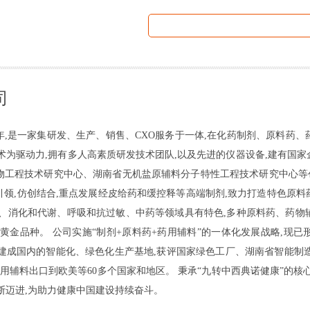
司
1年,是一家集研发、生产、销售、CXO服务于一体,在化药制剂、原料药
术为驱动力,拥有多人高素质研发技术团队,以及先进的仪器设备,建有国
物工程技术研究中心、湖南省无机盐原辅料分子特性工程技术研究中心等创
为引领,仿创结合,重点发展经皮给药和缓控释等高端制剂,致力打造特色原
染、消化和代谢、呼吸和抗过敏、中药等领域具有特色,多种原料药、药物
黄金品种。 公司实施“制剂+原料药+药用辅料”的一体化发展战略,现
已建成国内的智能化、绿色化生产基地,获评国家绿色工厂、湖南省智能制造
药用辅料出口到欧美等60多个国家和地区。 秉承“九转中西典诺健康”的核
断迈进,为助力健康中国建设持续奋斗。