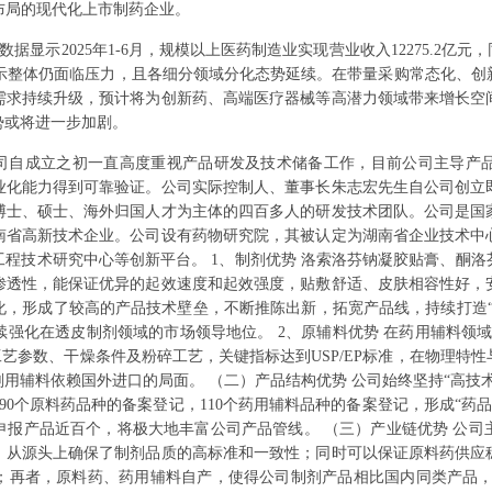
布局的现代化上市制药企业。
显示2025年1-6月，规模以上医药制造业实现营业收入12275.2亿元，同
显示整体仍面临压力，且各细分领域分化态势延续。在带量采购常态化、
需求持续升级，预计将为创新药、高端医疗器械等高潜力领域带来增长空
势或将进一步加剧。
公司自成立之初一直高度重视产品研发及技术储备工作，目前公司主导产
业化能力得到可靠验证。公司实际控制人、董事长朱志宏先生自公司创立
博士、硕士、海外归国人才为主体的四百多人的研发技术团队。公司是国
南省高新技术企业。公司设有药物研究院，其被认定为湖南省企业技术中
程技术研究中心等创新平台。 1、制剂优势 洛索洛芬钠凝胶贴膏、酮
渗透性，能保证优异的起效速度和起效强度，贴敷舒适、皮肤相容性好，
化，形成了较高的产品技术壁垒，不断推陈出新，拓宽产品线，持续打造“
强化在透皮制剂领域的市场领导地位。 2、原辅料优势 在药用辅料领
工艺参数、干燥条件及粉碎工艺，关键指标达到USP/EP标准，在物理特
用辅料依赖国外进口的局面。 （二）产品结构优势 公司始终坚持“高技
90个原料药品种的备案登记，110个药用辅料品种的备案登记，形成“药
申报产品近百个，将极大地丰富公司产品管线。 （三）产业链优势 公司
，从源头上确保了制剂品质的高标准和一致性；同时可以保证原料药供应
；再者，原料药、药用辅料自产，使得公司制剂产品相比国内同类产品，