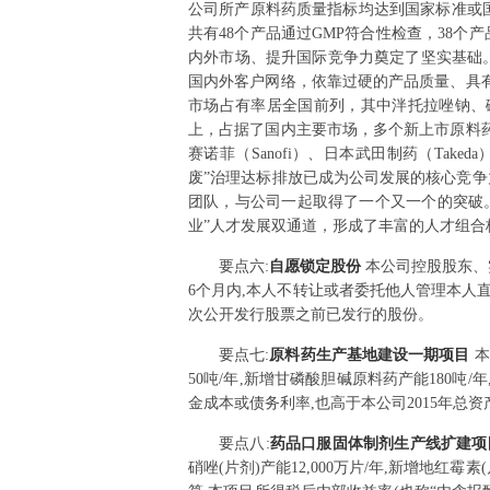
公司所产原料药质量指标均达到国家标准或国
共有48个产品通过GMP符合性检查，38
内外市场、提升国际竞争力奠定了坚实基础
国内外客户网络，依靠过硬的产品质量、具
市场占有率居全国前列，其中泮托拉唑钠、
上，占据了国内主要市场，多个新上市原料药
赛诺菲（Sanofi）、日本武田制药（Tak
废”治理达标排放已成为公司发展的核心竞争
团队，与公司一起取得了一个又一个的突破
业”人才发展双通道，形成了丰富的人才组
要点
六
:
自愿锁定股份
本公司控股股东、
6个月内,本人不转让或者委托他人管理本人
次公开发行股票之前已发行的股份。
要点
七
:
原料药生产基地建设一期项目
本
50吨/年,新增甘磷酸胆碱原料药产能180吨/
金成本或债务利率,也高于本公司2015年总
要点
八
:
药品口服固体制剂生产线扩建
硝唑(片剂)产能12,000万片/年,新增地红霉素