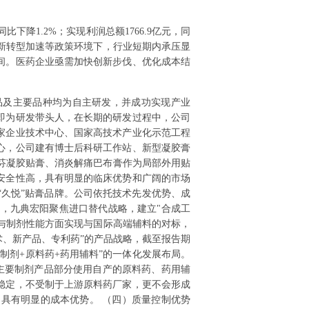
比下降1.2%；实现利润总额1766.9亿元，同
创新转型加速等政策环境下，行业短期内承压显
间。医药企业亟需加快创新步伐、优化成本结
品及主要品种均为自主研发，并成功实现产业
即为研发带头人，在长期的研发过程中，公司
家企业技术中心、国家高技术产业化示范工程
心，公司建有博士后科研工作站、新型凝胶膏
洛芬凝胶贴膏、消炎解痛巴布膏作为局部外用贴
安全性高，具有明显的临床优势和广阔的市场
久悦”贴膏品牌。公司依托技术先发优势、成
域，九典宏阳聚焦进口替代战略，建立"合成工
性与制剂性能方面实现与国际高端辅料的对标，
术、新产品、专利药”的产品战略，截至报告期
品制剂+原料药+药用辅料”的一体化发展布局。
主要制剂产品部分使用自产的原料药、药用辅
稳定，不受制于上游原料药厂家，更不会形成
具有明显的成本优势。 （四）质量控制优势