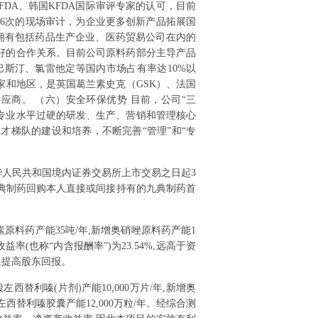
DA、韩国KFDA国际审评专家的认可，目前
16次的现场审计，为企业更多创新产品拓展国
拥有包括药品生产企业、医药贸易公司在内的
好的合作关系。目前公司原料药部分主导产品
斯汀、氯雷他定等国内市场占有率达10%以
家和地区，是英国葛兰素史克（GSK）、法国
的供应商。 （六）安全环保优势 目前，公司“三
、专业水平过硬的研发、生产、营销和管理核心
梯队的建设和培养，不断完善“管理”和“专
华人民共和国境内证券交易所上市交易之日起3
九典制药回购本人直接或间接持有的九典制药首
素原料药产能35吨/年,新增奥硝唑原料药产能1
率(也称“内含报酬率”)为23.54%,远高于资
,提高股东回报。
西替利嗪(片剂)产能10,000万片/年,新增奥
盐酸左西替利嗪胶囊产能12,000万粒/年。经综合测