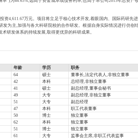
率”)为44.63%,远高于资金成本或债务利率,也高于本公司2015年总
投资4,611.67万元。项目将立足于核心技术开发,着眼国内、国际药研先
研发为主,加强与各大科研院校的合作研发。根据自身实际情况进行仿创
技术研发体系的持续发展,取得更优异的科研成果。
年龄
学历
职务
64
硕士
董事长,法定代表人,非独立董事
42
本科
总经理,非独立董事
41
硕士
副总经理,董事会秘书
49
大专
副总经理,非独立董事
51
大专
副总经理
47
本科
职工代表董事
50
博士
独立董事
62
本科
独立董事
51
博士
独立董事
61
大专
监事会主席,非职工代表监事