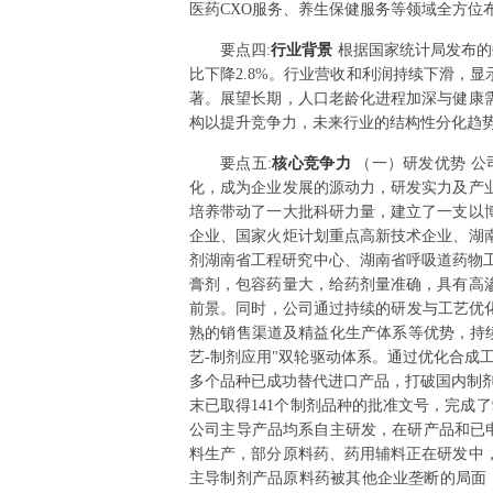
医药CXO服务、养生保健服务等领域全方位
要点
四
:
行业背景
根据国家统计局发布的数据
比下降2.8%。行业营收和利润持续下滑，
著。展望长期，人口老龄化进程加深与健康
构以提升竞争力，未来行业的结构性分化趋
要点
五
:
核心竞争力
（一）研发优势 
化，成为企业发展的源动力，研发实力及产
培养带动了一大批科研力量，建立了一支以
企业、国家火炬计划重点高新技术企业、湖
剂湖南省工程研究中心、湖南省呼吸道药物工
膏剂，包容药量大，给药剂量准确，具有高
前景。同时，公司通过持续的研发与工艺优
熟的销售渠道及精益化生产体系等优势，持续
艺-制剂应用"双轮驱动体系。通过优化合成
多个品种已成功替代进口产品，打破国内制剂
末已取得141个制剂品种的批准文号，完成了
公司主导产品均系自主研发，在研产品和已
料生产，部分原料药、药用辅料正在研发中
主导制剂产品原料药被其他企业垄断的局面