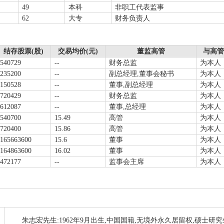
49
本科
非职工代表监事
62
大专
财务负责人
结存股票(股)
交易均价(元)
董监高管
与高管
540729
--
财务总监
为本人
235200
--
副总经理,董事会秘书
为本人
150528
--
董事,副总经理
为本人
720429
--
财务总监
为本人
612087
--
董事,总经理
为本人
540700
15.49
高管
为本人
720400
15.86
高管
为本人
165663600
15.6
董事
为本人
164863600
16.02
董事
为本人
472177
--
监事会主席
为本人
朱志宏先生:1962年9月出生,中国国籍,无境外永久居留权,硕士研究