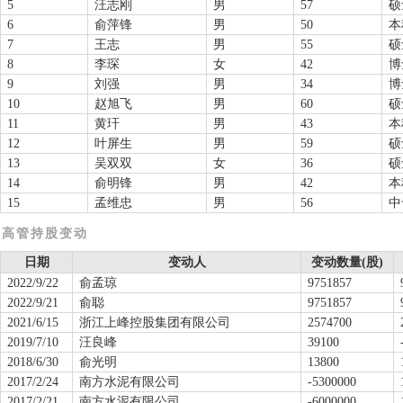
5
汪志刚
男
57
硕
6
俞萍锋
男
50
本
7
王志
男
55
硕
8
李琛
女
42
博
9
刘强
男
34
博
10
赵旭飞
男
60
硕
11
黄玕
男
43
本
12
叶屏生
男
59
硕
13
吴双双
女
36
硕
14
俞明锋
男
42
本
15
孟维忠
男
56
中
高管持股变动
日期
变动人
变动数量(股)
2022/9/22
俞孟琼
9751857
2022/9/21
俞聪
9751857
2021/6/15
浙江上峰控股集团有限公司
2574700
2019/7/10
汪良峰
39100
2018/6/30
俞光明
13800
2017/2/24
南方水泥有限公司
-5300000
2017/2/21
南方水泥有限公司
-6000000