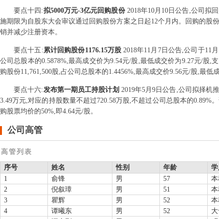
要点
十四
:
拟5000万元-3亿元回购股份
2018年10月10日公告,公司拟
施期限为自股东大会审议通过回购股份方案之日起12个月内。回购的股
销并减少注册资本。
要点
十五
:
累计回购股份1176.15万股
2018年11月7日公告,公司于1
公司总股本的0.5878%,最高成交价为9.54元/股,最低成交价为9.27元/股
购股份11,761,500股,占公司总股本的1.4456%,最高成交价9.56元/股,最低
要点
十六
:
发布第一期员工持股计划
2019年5月9日公告,公司拟
3.49万元,对应的持股数量不超过720.58万股,不超过公司总股本的0
购股票均价的50%,即4.64元/股。
公司高管
高管列表
序号
姓名
性别
年龄
学
1
俞锋
男
57
本
2
倪叙璋
男
51
本
3
瞿辉
男
52
本
4
谭曦东
男
52
大