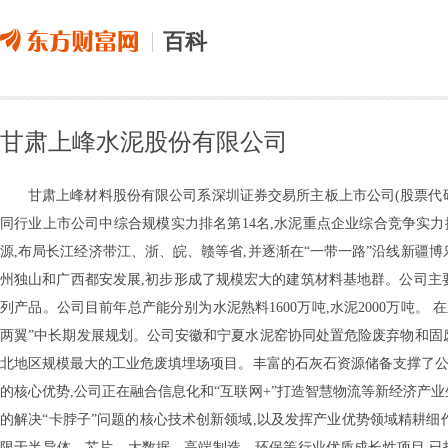
百科
甘肃上峰水泥股份有限公司
甘肃上峰材料股份有限公司系深圳证券交易所主板上市公司(股票代码:0
同行业上市公司中综合规模实力排名第14名,水泥重点企业综合竞争实力
源,布局长江经济带江、浙、皖、赣等省,并逐渐在“一带一路”沿线新疆
州独山和广西都安发展,初步形成了规模宏大的建筑材料基地群。公司主要生产
列产品。公司目前年总产能分别为水泥熟料1600万吨,水泥2000万吨
两翼”中长期发展规划。公司安徽和宁夏水泥窑协同处置危险废弃物和固废
北地区规模最大的工业危废填埋场项目。丰富的石灰石资源储备支撑了公司
的核心优势,公司正在融合信息化和“互联网+”打造智慧物流等新经济产
的解决“卡脖子”问题的核心技术创新领域,以及发挥产业优势领域精耕细
限于半导体、芯片、大数据、高端制造、环保等行业优质成长性项目,已