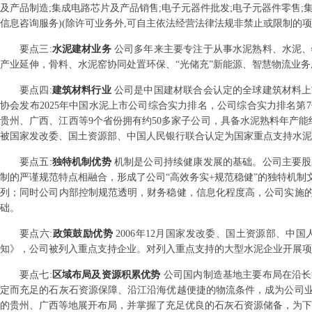
及产品制造;集成电路芯片及产品销售;电子元器件批发;电子元器件零售;
信息咨询服务)(除许可业务外,可自主依法经营法律法规非禁止或限制的项
要点
三
:
水泥建材业务
公司多年来主要专注于从事水泥熟料、水泥、
产业延伸，骨料、水泥窑协同处置环保、“光储充”新能源、智慧物流业
要点
四
:
建筑材料行业
公司是中国建材联合会认定的全球建筑材料上市
协会发布2025年中国水泥上市公司综合实力排名，公司综合实力排名第
贵州、广西、江西等9个省份拥有约50多家子公司，具备水泥熟料年产能约1
被国家发改委、国土资源部、中国人民银行联合认定为国家重点支持水泥
要点
五
:
独特机制优势
机制是公司持续健康发展的基础。公司主要股
制的严谨规范特点相融合，形成了公司“高效务实+规范稳健”的独特机制
列；同时公司内部控制规范透明，财务稳健，信息化程度高，公司实施
础。
要点
六
:
政策鼓励优势
2006年12月国家发改委、国土资源部、
知》，公司被列入重点支持企业。对列入重点支持的大型水泥企业开展项
要点
七
:
区域布局及资源积累优势
公司国内制造基地主要布局在沿长
定而充足的石灰石资源保障、沿江沿海优越便捷的物流条件，成为公司
的贵州、广西等地展开布局，并掌握了充足优良的石灰石资源储备，为下