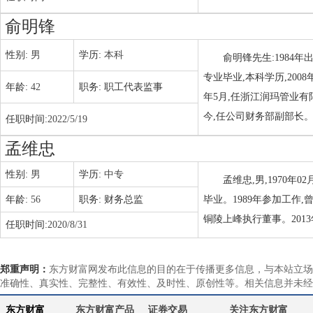
俞明锋
性别:
男
学历:
本科
俞明锋先生:1984
专业毕业,本科学历,2008年
年龄:
42
职务:
职工代表监事
年5月,任浙江润玛管业有限
今,任公司财务部副部长。
任职时间:
2022/5/19
孟维忠
性别:
男
学历:
中专
孟维忠,男,1970
年龄:
56
职务:
财务总监
毕业。1989年参加工作
铜陵上峰执行董事。2013
任职时间:
2020/8/31
郑重声明：
东方财富网发布此信息的目的在于传播更多信息，与本站立场
准确性、真实性、完整性、有效性、及时性、原创性等。相关信息并未经
东方财富
东方财富产品
证券交易
关注东方财富