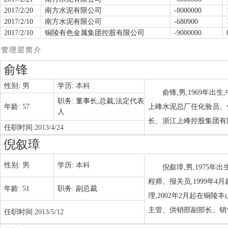
2017/2/20
南方水泥有限公司
-8000000
2017/2/10
南方水泥有限公司
-680900
2017/2/10
铜陵有色金属集团控股有限公司
-9000000
管理层简介
俞锋
性别:
男
学历:
本科
俞锋,男,1969年出
职务:
董事长,总裁,法定代表
年龄:
57
上峰水泥总厂任化验员、
人
长、浙江上峰控股集团有限
任职时间:
2013/4/24
倪叙璋
性别:
男
学历:
本科
倪叙璋,男,1975年
程师、报关员,1999年
年龄:
51
职务:
副总裁
理,2002年2月起在铜
主管、供销部副部长、销售
任职时间:
2013/5/12