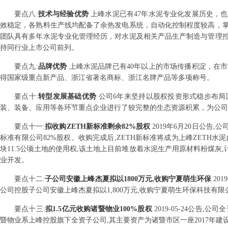
要点
八
:
技术与经验优势
上峰水泥已有47年水泥专业化发展历史，
效稳定，各熟料生产线均配备了余热发电系统，自动化控制程度较高，
团队具有多年水泥专业化管理经历，对水泥及相关产品生产制造与管理
持同行业上市公司前列。
要点
九
:
品牌优势
上峰水泥品牌已有40年以上的市场传播积淀，在
得国家级重点新产品、浙江省著名商标、浙江名牌产品等多项称号。
要点
十
:
转型发展基础优势
公司6年来坚持以股权投资形式稳步布
装、装备、应用等各环节重点企业进行了较完整的生态资源积累，为公司
要点
十一
:
拟收购ZETH新标准剩余82%股权
2019年6月20日公告,公
标准有限公司82%股权。收购完成后,ZETH新标准将成为上峰ZETH
块11.5公顷土地的使用权,该土地上目前堆放着水泥生产用原材料粉煤灰
业开发。
要点
十二
:
子公司安徽上峰杰夏拟以1800万元,收购宁夏萌生环保
20
公司控股子公司安徽上峰杰夏拟以1,800万元,收购宁夏萌生环保科技有限
要点
十三
:
拟1.5亿元收购诸暨物业100%股权
2019-05-24公告
暨物业系上峰控股旗下全资子公司,其主要资产为诸暨市区一座2017年