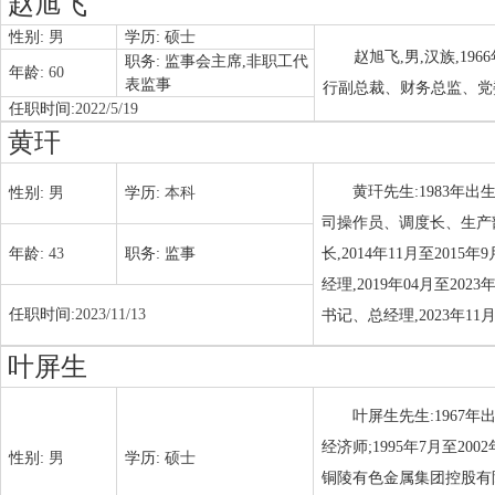
赵旭飞
性别:
男
学历:
硕士
赵旭飞,男,汉族,1
职务:
监事会主席,非职工代
年龄:
60
表监事
行副总裁、财务总监、党
任职时间:
2022/5/19
黄玕
黄玕先生:1983年出
性别:
男
学历:
本科
司操作员、调度长、生产部
年龄:
43
职务:
监事
长,2014年11月至20
经理,2019年04月至2
任职时间:
2023/11/13
书记、总经理,2023年1
叶屏生
叶屏生先生:1967年
经济师;1995年7月至20
性别:
男
学历:
硕士
铜陵有色金属集团控股有限