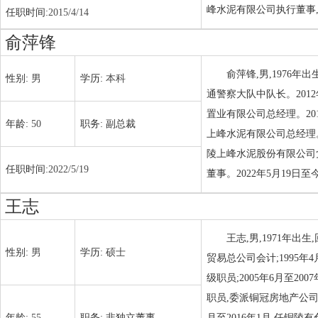
峰水泥有限公司执行董事,
任职时间:
2015/4/14
俞萍锋
俞萍锋,男,1976年
性别:
男
学历:
本科
通警察大队中队长。2012
置业有限公司总经理。201
年龄:
50
职务:
副总裁
上峰水泥有限公司总经理。2
陵上峰水泥股份有限公司党
任职时间:
2022/5/19
董事。2022年5月19日
王志
王志,男,1971年出
性别:
男
学历:
硕士
贸易总公司会计;1995年
级职员;2005年6月至2
职员,委派铜冠房地产公司财务
年龄:
55
职务:
非独立董事
月至2016年1月,任铜陵