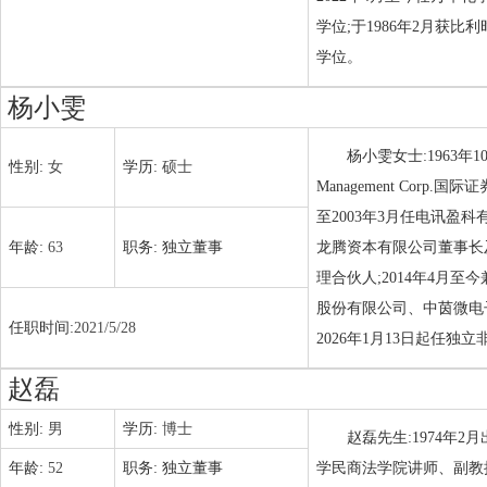
学位;于1986年2月获比
学位。
杨小雯
杨小雯女士:1963年10
性别:
女
学历:
硕士
Management Corp.国
至2003年3月任电讯盈科有
年龄:
63
职务:
独立董事
龙腾资本有限公司董事长
理合伙人;2014年4
股份有限公司、中茵微电子
任职时间:
2021/5/28
2026年1月13日起任独
赵磊
性别:
男
学历:
博士
赵磊先生:1974年
年龄:
52
职务:
独立董事
学民商法学院讲师、副教