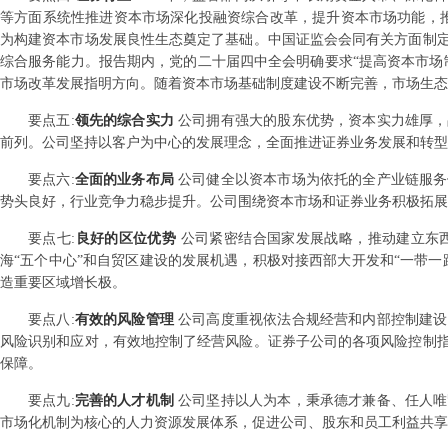
等方面系统性推进资本市场深化投融资综合改革，提升资本市场功能，推动
为构建资本市场发展良性生态奠定了基础。中国证监会会同有关方面制
综合服务能力。报告期内，党的二十届四中全会明确要求“提高资本市场
市场改革发展指明方向。随着资本市场基础制度建设不断完善，市场生态
要点
五
:
领先的综合实力
公司拥有强大的股东优势，资本实力雄厚，
前列。公司坚持以客户为中心的发展理念，全面推进证券业务发展和转型
要点
六
:
全面的业务布局
公司健全以资本市场为依托的全产业链服务
势头良好，行业竞争力稳步提升。公司围绕资本市场和证券业务积极拓展
要点
七
:
良好的区位优势
公司紧密结合国家发展战略，推动建立东
海“五个中心”和自贸区建设的发展机遇，积极对接西部大开发和“一带
造重要区域增长极。
要点
八
:
有效的风险管理
公司高度重视依法合规经营和内部控制建设
风险识别和应对，有效地控制了经营风险。证券子公司的各项风险控制
保障。
要点
九
:
完善的人才机制
公司坚持以人为本，秉承德才兼备、任人唯
市场化机制为核心的人力资源发展体系，促进公司、股东和员工利益共享