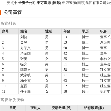
要点
十
:
全资子公司-申万宏源 (国际)
申万宏源(国际)集团有限公司为公司全
公司高管
高管列表
序号
姓名
性别
年龄
学历
职务
1
刘健
男
53
博士
董事长
2
黄昊
男
53
博士
总经理
3
方荣义
男
60
博士
董事
4
严金国
男
42
博士
董事
5
张英
女
55
硕士
非独立
6
徐亮
男
51
博士
董事会
7
陈汉文
男
58
博士
独立董
8
武常岐
男
71
博士
独立董
9
杨小雯
女
63
硕士
独立董
10
赵磊
男
52
博士
独立董
11
任全胜
女
58
硕士
执行委
高管持股变动
日期
变动人
变动数量(股)
结存股票(股)