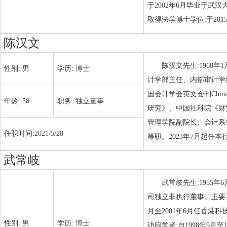
于2002年6月毕业于武
取得法学博士学位,于20
陈汉文
陈汉文先生:1968
性别:
男
学历:
博士
计学部主任、内部审计学
国会计学会英文会刊China J
年龄:
58
职务:
独立董事
研究》、中国社科院《财
管理学院副院长、会计系
任职时间:
2021/5/28
等职。2023年7月起任
武常岐
武常岐先生:1955
司独立非执行董事。主要工作
月至2001年6月任香港科
性别:
男
学历:
博士
访问学者;自1998年9月