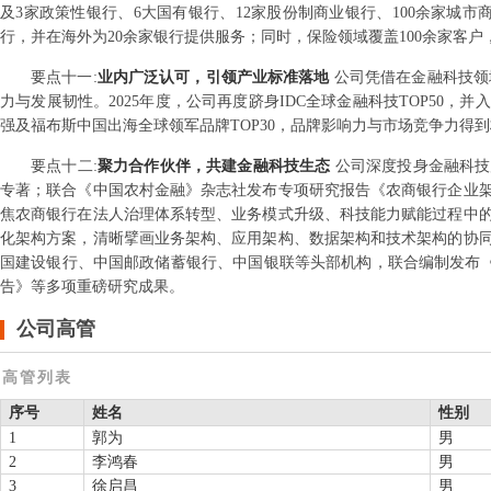
及3家政策性银行、6大国有银行、12家股份制商业银行、100余家城市
行，并在海外为20余家银行提供服务；同时，保险领域覆盖100余家客户，
要点
十一
:
业内广泛认可，引领产业标准落地
公司凭借在金融科技领
力与发展韧性。2025年度，公司再度跻身IDC全球金融科技TOP50，
强及福布斯中国出海全球领军品牌TOP30，品牌影响力与市场竞争力得
要点
十二
:
聚力合作伙伴，共建金融科技生态
公司深度投身金融科技
专著；联合《中国农村金融》杂志社发布专项研究报告《农商银行企业
焦农商银行在法人治理体系转型、业务模式升级、科技能力赋能过程中
化架构方案，清晰擘画业务架构、应用架构、数据架构和技术架构的协
国建设银行、中国邮政储蓄银行、中国银联等头部机构，联合编制发布《A
告》等多项重磅研究成果。
公司高管
高管列表
序号
姓名
性别
1
郭为
男
2
李鸿春
男
3
徐启昌
男