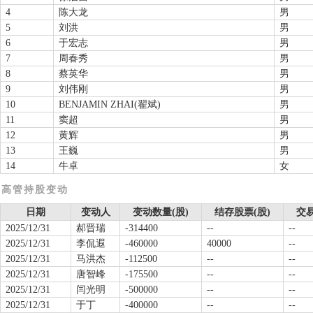
4
陈大龙
男
5
刘洪
男
6
于宏志
男
7
周春秀
男
8
蔡英华
男
9
刘伟刚
男
10
BENJAMIN ZHAI(翟斌)
男
11
窦超
男
12
黄辉
男
13
王巍
男
14
牛卓
女
高管持股变动
日期
变动人
变动数量(股)
结存股票(股)
交易
2025/12/31
郝晋瑞
-314400
--
--
2025/12/31
李侃遐
-460000
40000
--
2025/12/31
马洪杰
-112500
--
--
2025/12/31
唐智峰
-175500
--
--
2025/12/31
闫光明
-500000
--
--
2025/12/31
于丁
-400000
--
--