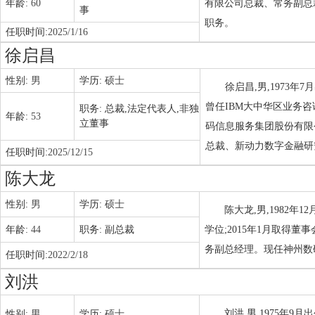
年龄:
60
有限公司总裁、常务副总
事
职务。
任职时间:
2025/1/16
徐启昌
性别:
男
学历:
硕士
徐启昌,男,1973
曾任IBM大中华区业务
职务:
总裁,法定代表人,非独
年龄:
53
立董事
码信息服务集团股份有限
总裁、新动力数字金融研
任职时间:
2025/12/15
陈大龙
性别:
男
学历:
硕士
陈大龙,男,1982
年龄:
44
职务:
副总裁
学位;2015年1月取得
务副总经理。现任神州数
任职时间:
2022/2/18
刘洪
刘洪,男,1975年9
性别:
男
学历:
硕士