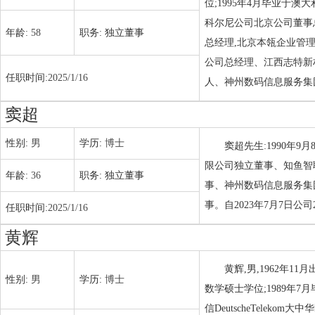
位;1995年4月毕业于
科尔尼公司北京公司董事
年龄:
58
职务:
独立董事
总经理,北京本瓴企业管
公司总经理、江西志特新
任职时间:
2025/1/16
人、神州数码信息服务集
窦超
性别:
男
学历:
博士
窦超先生:1990年
限公司独立董事、知鱼智
年龄:
36
职务:
独立董事
事、神州数码信息服务集
事。自2023年7月7日
任职时间:
2025/1/16
黄辉
黄辉,男,1962年1
性别:
男
学历:
博士
数学硕士学位;1989年
信DeutscheTele