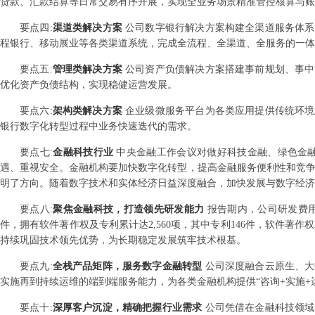
贷款、汇款结算等日常交易有序开展，实现全业务场景精准管控核算与账
要点
四
:
渠道类解决方案
公司数字银行解决方案构建全渠道服务体系
程银行、移动展业等各类渠道系统，完成全流程、全渠道、全服务的一体
要点
五
:
管理类解决方案
公司资产负债解决方案搭建事前规划、事中
优化资产负债结构，实现稳健运营发展。
要点
六
:
架构类解决方案
企业级微服务平台为各类应用提供传统环境
银行数字化转型过程中业务快速迭代的需求。
要点
七
:
金融科技行业
中央金融工作会议对做好科技金融、绿色金融
遇、重视安全。金融机构要加快数字化转型，提高金融服务便利性和竞争
明了方向。随着数字技术和实体经济日益深度融合，加快发展与数字经济
要点
八
:
聚焦金融科技，打造领先研发能力
报告期内，公司研发费用
件，拥有软件著作权及专利累计达2,560项，其中专利146件，软件著
持续巩固技术领先优势，为长期稳定发展筑牢技术根基。
要点
九
:
全栈产品矩阵，服务数字金融转型
公司深度融合云原生、大
实施再到持续运维的端到端服务能力，为各类金融机构提供“咨询+实施+
要点
十
:
深厚客户沉淀，精确把握行业需求
公司凭借在金融科技领域