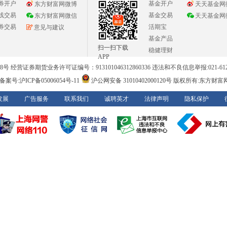
券开户
基金开户
东方财富网微博
天天基金网
线交易
基金交易
东方财富网微信
天天基金网
券交易
活期宝
意见与建议
基金产品
扫一扫下载
稳健理财
APP
 经营证券期货业务许可证编号：913101046312860336 违法和不良信息举报:021-612
案号:沪ICP备05006054号-11
沪公网安备 31010402000120号
版权所有:东方财富网 意见
发展
广告服务
联系我们
诚聘英才
法律声明
隐私保护