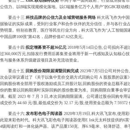
要点
十二
:
GBC联动独特优势
不同于单一面向政府、行业或消费者市
公信力、以B端实现规模化落地、以C端服务亿万个人用户”的GBC联动模
要点
十三
:
科技品牌的公信力及全域营销服务网络
科大讯飞作为中国
据验证的实际成果，受到行业客户和合作伙伴的充分信任，并与各行业
势明显。特别在教育、医疗等民生行业方向，科大讯飞作为“人工智能国家队
中国品牌100强”第42名，品牌价值47.62亿美元。
要点
十四
:
拟定增募资不超36亿元
2018年5月14日公告,公司拟向不
过360,000万元,扣除发行费用后募集资金将用于新一代感知及认知
售与服务体系升级建设项目及补充流动资金。
要点
十五
:
回购股份期限届满暨回购完成
2023年7月5日公司对外公告
次会议审议通过了《关于以集中竞价交易方式回购公司 A 股股票的议案
回购股份将全部用于股权激励或员工持股计划,回购股份的资金总额不超过人民币 1
份的数量以回购期满时实际回购的股份数量为准。回购期限自董事会审议通过本次
满。截至 2023 年 7 月 3 日,本次回购期限届满。公司通过股份回购专用证
成交价为 44.60 元/股,最低成交价为 32.17 元/股,使用资金总额为 7.5
要点
十六
:
发布彩色电子阅读器
2020年3月19日,科大讯飞宣布
此迎来彩色时代。科大讯飞彩色电子阅读器使用E Ink元太科技提供的6英
4级阅读灯和一体化扬声器。该产品重150克、厚6.9毫米、轻薄舒适、