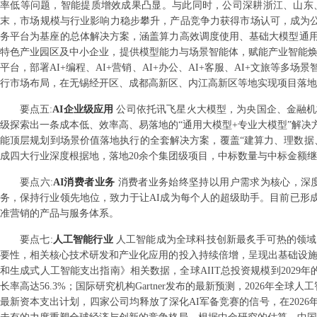
率低等问题，智能提质增效成果凸显。与此同时，公司深耕浙江、山东
末，市场规模与行业影响力稳步攀升，产品竞争力获得市场认可，成为公司
务平台为基座的总体解决方案，涵盖算力高效调度使用、基础大模型通
特色产业园区及中小企业，提供模型能力与场景智能体，赋能产业智能焕新。
平台，部署AI+编程、AI+营销、AI+办公、AI+客服、AI+文旅
行市场布局，在无锡经开区、成都高新区、内江高新区等地实现项目落地
要点
五
:
AI企业级应用
公司依托讯飞星火大模型，为央国企、金融机
级探索出一条成本低、效率高、易落地的“通用大模型+专业大模型”解
能顶层规划到场景价值落地执行的全套解决方案，覆盖“建算力、理数据、
成四大行业深度根据地，落地20余个集团级项目，中标数量与中标金额
要点
六
:
AI消费者业务
消费者业务始终坚持以用户需求为核心，深
务，保持行业领先地位，致力于让AI成为每个人的超级助手。目前已形成A
准营销的产品与服务体系。
要点
七
:
人工智能行业
人工智能成为全球科技创新最炙手可热的领域
要性，相关核心技术研发和产业化应用的投入持续倍增，呈现出基础设施投资
和生成式人工智能支出指南》相关数据，全球AIIT总投资规模到2029
长率高达56.3%；国际研究机构Gartner发布的最新预测，2026年全球
最新资本支出计划，四家公司均释放了深化AI军备竞赛的信号，在2026