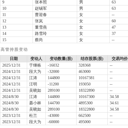
9
张本照
男
63
10
赵锡军
男
63
11
曹迎春
女
--
12
张岚
女
60
13
董雪燕
女
47
14
路雪玲
女
37
15
蔡尚
女
--
高管持股变动
日期
变动人
变动数量(股)
结存股票(股)
交易均价
2025/12/31
于继栋
-16032
328368
--
2024/12/31
段大为
-32000
463000
--
2024/12/31
江涛
144800
10167381
--
2024/12/31
汪明
-11200
193050
--
2024/12/31
吴晓如
289100
18322890
--
2024/8/30
江涛
144800
10167300
34.58
2024/8/30
聂小林
144700
4895300
34.61
2024/8/30
吴晓如
289100
18322800
34.58
2023/12/31
杜兰
-43000
662500
--
2023/12/31
段大为
-60000
495000
--