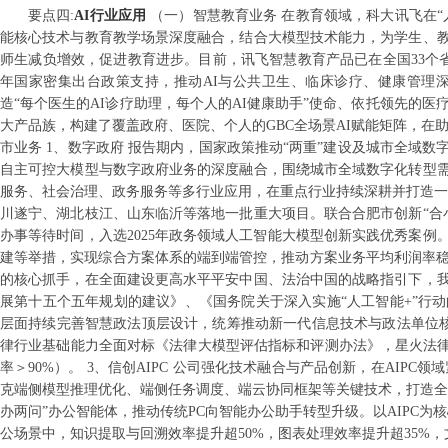
要点
四
:
AI行业应用
（一）智慧教育业务 在教育领域，科大讯飞在
能核心技术与教育教学场景深度融合，结合大模型技术能力，为学生、
师生减负增效，促进教育进步。目前，讯飞智慧教育产品已在全国33个省
年国家密集出台政策支持，推动AI与公共卫生、临床诊疗、健康管理
造“每个医生的AI诊疗助理，每个人的AI健康助手”使命、依托领先的医
大产品族，构建了覆盖政府、医院、个人的GBC全场景AI赋能矩阵，在
市业务 1、数字政府 报告期内，国家政策推动“两重”建设及城市全域
自主可控大模型与数字政府业务的深度融合，围绕城市全域数字化转型
服务、社会治理、政务服务等多行业应用，在重点行业持续深耕并打造一批
川遂宁、湖北枝江、山东临沂等落地一批重大项目。联合合肥市创新“合小
办事等待时间，入选2025年政务领域人工智能大模型创新实践优秀案
建等举措，实现综合方案体系的端到端管控，推动方案业务平均利润率稳
的核心抓手，在全面建设更高水平平安中国、法治中国的战略指引下，
展第十五个五年规划的建议》、《国务院关于深入实施“人工智能+”行动的意见
层面持续完善智慧政法顶层设计，统筹推动新一代信息技术与政法单位核
律行业基础能力全面对标《法律大模型评估指标和评测办法》，星火法律
率＞90%）。 3、信创AIPC 公司强化技术融合与产品创新，在AI
克端侧模型推理优化、端侧任务调度、端云协同框架等关键技术，打造全栈自
办两问”办公智能体，推动传统PC向智能办公助手转型升级。以AIPC为
公场景中，知识提取与回溯效率提升超50%，图表处理效率提升超35%，