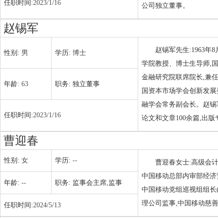
任职时间:
2023/1/16
公司独立董事。
赵锡军
赵锡军先生:1963
性别:
男
学历:
博士
学院教授、博士生导师,
金融研究院联席院长,兼
年龄:
63
职务:
独立董事
国资本市场学会创新发展
融学会常务副会长。赵锡
任职时间:
2023/1/16
论文和文章100余篇,出
曹迎春
性别:
女
学历:
--
曹迎春女士:高级会
中国移动总部内审部经济
年龄:
--
职务:
监事会主席,监事
中国移动党组巡视组组长
理公司监事,中国移动慈
任职时间:
2024/5/13