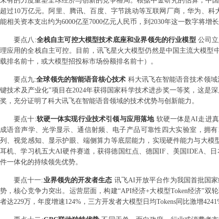
未有的力度重塑全球经济与创新的竞争格局。根据中金研究的估算，中国AI产业
超过10万亿元。阿里、腾讯、百度、字节跳动等互联网厂商，华为、科大讯
能相关资本支出约为6000亿至7000亿元人民币，到2030年这一数字将增
要点
八
:
全栈自主可控大模型技术底座和业界领先的行业模型
公司立
理应用的全栈自主可控。目前，讯飞星火大模型仍然是中国主流大模型中
载排名前十，或大模型招投标市场份额排名前十）。
要点
九
:
全球领先的智能语音核心技术
科大讯飞在智能语音技术领域
键技术及产业化”项目在2024年获得国家科学技术进步奖一等奖，这
奖，充分证明了科大讯飞在智能语音领域的技术优势与创新能力。
要点
十
:
软硬一体实现行业技术引领与应用落地
软硬一体是AI走进
成语音声学、光学显示、通信射频、电子产品可靠性四大实验室，拥有15
列、视觉感知、显示护眼、端侧算力等底层能力，实现硬件能力与大模型
耳机、学习机五大AI硬件赛道，获得德国红点、德国IF、美国IDEA、日
件一体化的持续领先优势。
要点
十一
:
业界领先的开发者生态
讯飞AI开放平台作为我国首批国
势，核心竞争力突出。运营层面，构建“API经济+大模型Token经济”
者达229万，年度增速124%，三方开发者大模型日均Tokens同比激增42