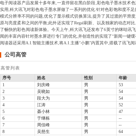
电子阅读器产品发展十多年来,一直停留在黑白阶段,彩色电子墨水技术
实用,科大讯飞对彩色电子墨水屏做了一系列的优化:针对色彩饱和度不足
模式分辨率不同的问题,优化了显示模式切换算法,提升了其过渡的平滑度;
原与亮度柔和之间的平衡;此外还实现了Regal刷新、以及独家的动态
了畅快的彩色阅读新体验。今天上午,科大讯飞还发布了6英寸的咪咕讯飞电
闻的丰富内容针对墨水屏进行专门的优化,并创造性的实现了“新闻一键缓存
阅读器还采用A.I.智能主播技术,将A.I.主播“小鹏”内置其中,搭载
公司高管
高管列表
序号
姓名
性别
年龄
1
刘庆峰
男
53
2
吴晓如
男
54
3
段大为
男
54
4
江涛
男
52
5
聂小林
男
47
6
于继栋
男
--
7
周佳峰
男
--
8
吴慈生
男
64