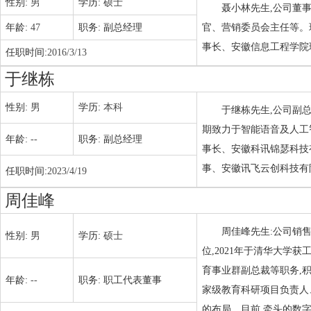
性别:
男
学历:
硕士
聂小林先生,公司董
年龄:
47
职务:
副总经理
官、营销委员会主任等。
事长、安徽信息工程学院
任职时间:
2016/3/13
于继栋
性别:
男
学历:
本科
于继栋先生,公司副总
期致力于智能语音及人工
年龄:
--
职务:
副总经理
事长、安徽科讯锦瑟科技
事、安徽讯飞云创科技有
任职时间:
2023/4/19
周佳峰
周佳峰先生:公司销售
性别:
男
学历:
硕士
位,2021年于清华大学
育事业群副总裁等职务,
年龄:
--
职务:
职工代表董事
家级教育科研项目负责人
的布局。目前,牵头的数