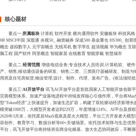
核心题材
要点
一
:
所属板块
计算机 软件开发 横向通用软件 安徽板块 科技风格 
0R MSCI中国 深股通 央视50_ 融资融券 深成500 基金重仓 HS300_ 
概念 虚拟数字人 元宇宙概念 无线耳机 数字孪生 超清视频 华为概念 互联
脑工程 国产软件 阿里概念 智能家居 在线教育 智能穿戴 智慧城市
要点
二
:
经营范围
增值电信业务;专业技术人员培训;计算机软、硬
产、销售;移动通信设备的研发、销售;二类、三类医疗器械研发、制造与销
用房及住宅房租赁;物业管理;设计、制作、代理、发布广告。(依法须经批
要点
三
:
AI开放平台
讯飞AI开放平台是首批国家人工智能开放创新
完善模型体系、加速产业落地进程中持续发挥核心引领作用，平台将MaaS
型“Token经济”上快速提升，加速生态扩容，构建了双轮驱动经济新增
模突破1000万，大模型开发者达到229万，年度增速124%。AI平台及授权
2026年3月末，依托星辰MaaS底座及星火大模型，平台三方开发者大模型日
容创作、教育学习、数据分析等60+关键场景。依托技术矩阵与生态优
平台，讯飞开放平台将持续夯实商业化根基、放大生态协同效应，不断驱