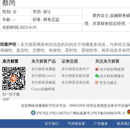
蔡尚
性别:
女
学历:
硕士
蔡尚女士,金融财务
年龄:
--
职务:
财务总监
理、共享财务部总经理、
任职时间:
2025/4/19
郑重声明：
东方财富网发布此信息的目的在于传播更多信息，与本站立场
准确性、真实性、完整性、有效性、及时性、原创性等。相关信息并未经
东方财富
东方财富产品
证券交易
关注东方财富
东方财富免费版
东方财富证券开户
东方财富网微博
东方财富Level-2
东方财富在线交易
东方财富网微信
东方财富策略版
东方财富证券交易
意见与建议
Choice金融终端
扫一扫下载
APP
信息网络传播视听节目许可证：0908328号 经营证券期货业务许可证编号：91310
沪ICP证:沪B2-20070217
网站备案号:沪ICP备05006054号-11
关于我们
可持续发展
广告服务
联系我