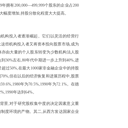
拥有200,000—499,999个股东的企业占200
东数量大幅度增加,持股分散化程度大大提高。
的机构投入者逐渐崛起。它们以灵活的经营行
上这些机构投入者又将资本投向股票市场,成为
体亦由大量的个人股东转变为少数机构法人股
0%左右,80年代中期进一步上升到40%,进
过50%,在最大1000家非金融企业中的持股
到70%,但在以后的经济恢复和进展历程中,股票
1980年为70.5%,1990年为72.1%。在德
1990年达到64%。
背景,对于研究股权集中度的决定因素意义重
与制度环境的产物。其二,从西方发达国家企业