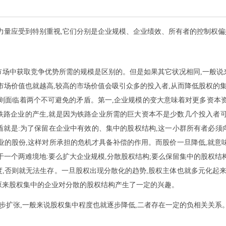
力量应受到特别重视,它们分别是企业规模、企业绩效、所有者的控制权
市场中获取竞争优势所需的规模是区别的。但是如果其它状况相同,一般说
市场价值也就越高,较高的市场价值会吸引众多的投入者,从而降低股权的集
则面临着两个不可避免的矛盾。第一,企业规模的变大意味着对更多资本
铁路企业的产生,就是因为铁路企业所需的巨大资本不是少数几个投入者可
盾就是:为了保留在企业中有效的、集中的股权结构,这一小群所有者必须
业的股份,这样对所承担的危机才具备补偿的作用。而股价一旦降低,就意
于一个两难境地:要么扩大企业规模,分散股权结构;要么保留集中的股权结
,否则就无法生存。一旦股权出现分散化的趋势,股权主体也就多元化起来
原来股权集中的企业对分散的股权结构产生了一定的兴趣。
逐步扩张,一般来说股权集中程度也就逐步降低,二者存在一定的负相关关系