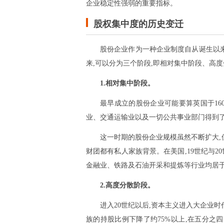
企业稳定性强弱的重要指标。
股权集中度的历史变迁
股份企业作为一种企业制度自从诞生以来
来,可以分为三个阶段,即相对集中阶段、高
1.相对集中阶段。
最早成立的股份企业可能要算英国于16
业、交通运输业以及一切公共事业部门得到了
这一时期的股份企业规模虽然不断扩大,
财团都有私人家族背景。在美国,19世纪与
金融业、铁路及石油开采和提炼等行业均居
2.高度分散阶段。
进入20世纪以后,资本主义进入大企业时
族的持股比例下降了约75%以上,在五分之四的