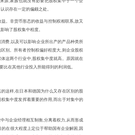
来源,家族也就没有必要把股权集中于一个企
其认识存在一定的偏颇之处。
收益。非货币形态的收益与控制权相联系,故又
就影响了股权集中程度。
职消费,以及可以影响企业所出产的产品种类所
的区别。所有者控制权偏好程度大,则企业股权
闻媒体这两个行业中,股权集中度就高。原因就在
润要比在其他行业投入所能得到的利润低。
真的这样,在日本和德国为什么又存在区别的股
业股权集中度发挥着重要的作用,而出于对集中的
中与企业经理相互制衡,分离着权力,从而形成
的在很大程度上定位于帮助国有企业解困,因