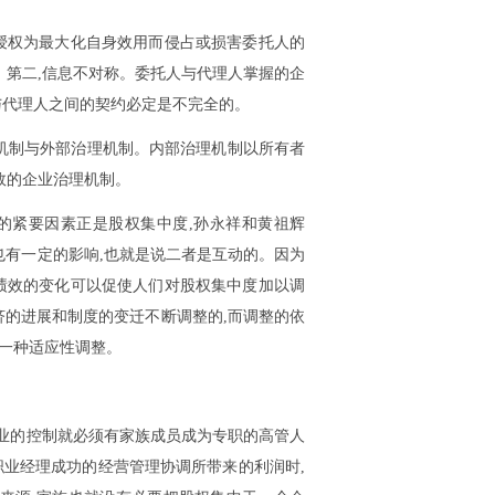
授权为最大化自身效用而侵占或损害委托人的
。第二,信息不对称。委托人与代理人掌握的企
与代理人之间的契约必定是不完全的。
理机制与外部治理机制。内部治理机制以所有者
效的企业治理机制。
的紧要因素正是股权集中度,孙永祥和黄祖辉
也有一定的影响,也就是说二者是互动的。因为
绩效的变化可以促使人们对股权集中度加以调
济的进展和制度的变迁不断调整的,而调整的依
的一种适应性调整。
对企业的控制就必须有家族成员成为专职的高管人
职业经理成功的经营管理协调所带来的利润时,