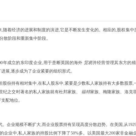
,随着经济的进展和制度的演进,它是不断发生变化的。相应的,股权集
度分散阶段和重新集中阶段。
00年成立的东印度企业,用于垄断英国的海外
贸易
并经营管理其东方的殖
进展,逐步成为了企业紧要的组织形式。
但股份持有相对集中,在私人股东中,紧要是少数私人家族持有大多数股票,
20世纪之交时著名的私人家族就有杜邦家族、
福特
家族、梅隆家族、洛克
于支配地位。
代。企业规模不断扩大,而企业股票持有呈现高度分散趋势。在美国,从1929
企业中,私人家族的持股比例下降了50%多。以美国最大200家非金融企业1