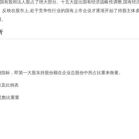
,国有股和法人股占了绝大部分。十五大提出国有经济战略性调整,国有经
。反映在股市上,处于竞争性行业的国有上市企业才逐渐开始了持股主体多
用。
析
例指标，即第一大股东持股份额在企业总股份中所占比重来衡量。
量及比例表
总数比重重