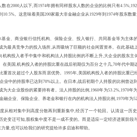
数在2000人以下,而1974年拥有同样股东人数的企业的比例只有4.5%;1929年
升到10.5%。这意味着美国200家最大非金融企业从1929年到1974年股
退休基金、商业银行信托机构、保险企业、投入银行、共同基金等为主体
成为最具竞争力的投入场所,从而吸纳了巨额的社会闲置资本。在此基础
向机构投入者手中集中和机构法人持股比例的不断上升,大企业的股东主
在美国,机构投入者的持股比重在战后初期仅为百分之十几,70年代中期达到3
比重首次超过个人股东而居优势。1995年,美国机构投入者的持股比重已经超
,在个别大企业中的持股率已达到70%以上。在日本,战后初期个人持股的比例曾达
股份的紧要持有者。法人持股的比例,1960年为53.2%,1970年为59.6%,
融企业、保险企业、养老金和银行在内的机构法人持股比例,1970年为52%,
中度从相对集中到高度分散再到重新集中,经历了一个轮回。认清这一历史
历史变迁可知,股权集中度不是一成不变的。而是适应一定经济进展阶段
力量,也可以给我们的研究提给许多启迪和帮助。