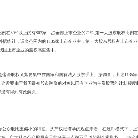
30%以上的有802家，占全部上市企业的71%;第一大股东股权比例在50
外据统计，调查范围内的1135家上市企业中，第一大股东股权占上市企业
出:我国上市企业的股权高度集中。
这些股权又紧要集中在国家和国有法人股东手上。据调查，上述1135家上
人。这紧要由于我国最初股市融资的对象以国有企业为主及股票的计划额度
却没有得到有效解决。
会公众股比重偏小的特征。从产权经济学的观点来看，在这种模式下，上市
股股东，广大社会公众股股东只能分享一点微不足道的剩余索取权。上市企