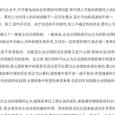
现代企业中,不可避免地存在所谓的代理问题,即代理人可能利用委托人的
相容。委托人与代理人的目标函数不一定完全重合,其行为动机或激励不统一
。第三,契约不完全。由于信息的不对称性,加上不确定性的存在,委托人
进展出了一整套企业治理机制。一般来说,企业治理机制可以分为内部治
有效运作为核心,内外机制互相补充,又存在一定程度的替代,组合成一套有
这是不容置疑的。问题是企业治理的决定因素又是什么呢?影响企业治理
理从而对绩效区别的影响。反过来,我们同样可以认为企业绩效对股权集中程度
要影响,那么股权集中程度是否适当是可以通过企业绩效表现出来的,通过
股权集中度的历史变迁可以看到,股权集中度不是一成不变的,而是随着经
在的趋同化趋势,从股权集中程度的角度来看,也是对区别国家企业绩效
代家族式企业的原因时认为,随着多单位工商企业的成长,家族要想继续取得
乏,逐步丧失对企业决策积极的作用。而实际状况往往是家族成员在享受