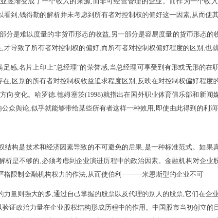
企业逐渐变成了一个收入的来源,而非可经营管理的企业。而作为一个收入
以看到,钱得勒的解析并未考虑到所有者对控制权的偏好这一因素,从而使
一部分是难以度量的非货币形态的收益,另一部分是容易度量的货币形态的
,才导致了所有者对控制权的偏好,而所有者对控制权偏好程度的区别,也
足感,名片上印上“总经理”的荣誉感,当总经理可享受到有形或无形的在
在,区别的所有者对控制权收益追求程度区别,反映在对控制权偏好程度
方向变化。哈罗德.德姆塞茨(1998)就指出在国外职业体育俱乐部和新
公众舆论,似乎就能够带给某些所有者这样一种效用,即使由此得到的利
权结构是技术和经济因素导致的不可避免的后果,是一种标准范式。如果
,仅有经济解析是不够的,必须考虑到企业演进历程中的政治因素。金融机构对企
严格限制金融机构权力的作法,从而使伯利———米恩斯型的企业不可
的力量则强大的多,通过自己掌握的股票以及代理的别人的股票,它们在企业
以验证政治力量在企业股权结构形成历程中的作用。中国股市当初创立的目