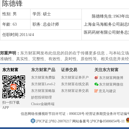
陈德锋
性别:
男
学历:
硕士
陈德锋先生:1963
年龄:
63
职务:
总会计师
上海金马海船务公司副总
医药药材有限公司财务总监
任职时间:
2011/4/4
郑重声明：
东方财富网发布此信息的目的在于传播更多信息，与本站立场
准确性、真实性、完整性、有效性、及时性、原创性等。相关信息并未经
东方财富
东方财富产品
证券交易
关注东方财富
东方财富免费版
东方财富证券开户
东方财富网微博
东方财富Level-2
东方财富在线交易
东方财富网微信
东方财富策略版
东方财富证券交易
意见与建议
妙想投研助理
扫一扫下载
Choice金融终端
APP
信息网络传播视听节目许可证：0908328号 经营证券期货业务许可证编号：91310
沪ICP证:沪B2-20070217
网站备案号:沪ICP备05006054号-11