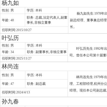
杨九如
性别:
男
学历:
本科
杨九如先生:1978
职务:
总裁,法定代表人,副董
年龄:
48
副总经理、董事兼总经理
事长,非独立董事
长。
任职时间:
2015/10/27
叶弘历
性别:
男
学历:
本科
叶弘历先生:1992
年龄:
34
职务:
副董事长,非独立董事
司。曾任本公司第十届董
任职时间:
2025/11/27
林尚连
性别:
男
学历:
本科
林尚连先生:1979年
年龄:
47
职务:
副总裁
理、工程部经理,杭州分
经理。现任本公司副总裁
任职时间:
2024/4/13
孙九春