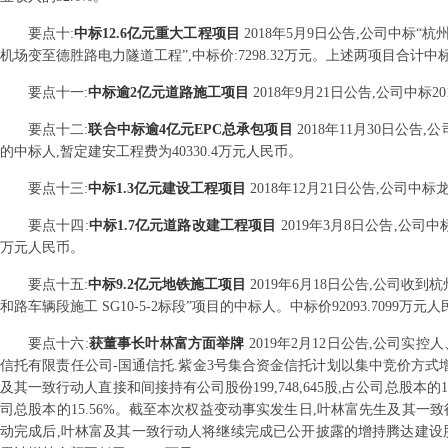
要点
十
:
中标12.6亿元重大工程项目
2018年5月9日公告,公司中标“杭
机场变至德胜路电力隧道工程”,中标价:7298.32万元。上述两项目合计中标价
要点
十一
:
中标逾2亿元道路施工项目
2018年9月21日公告,公司中标
要点
十二
:
联合中标逾4亿元EPC总承包项目
2018年11月30日公
的中标人,暂定建安工程费为40330.4万元人民币。
要点
十三
:
中标1.3亿元建设工程项目
2018年12月21日公告,公司中
要点
十四
:
中标1.7亿元道路改建工程项目
2019年3月8日公告,公司
万元人民币。
要点
十五
:
中标9.2亿元地铁施工项目
2019年6月18日公告,公司
和路车辆段施工 SG10-5-2标段”项目的中标人。中标价92093.7099万元
要点
十六
:
获董事长叶林富方面举牌
2019年2月12日公告,公司实控
信托有限责任公司-国通信托.紫金3号集合资金信托计划以集中竞价方式增持公
及其一致行动人直接和间接持有公司股份199,748,645股,占公司总股本的1
司总股本的15.56%。截至本次权益变动事实发生日,叶林富先生及其
动完成后,叶林富及其一致行动人将继续完成已公开披露的增持腾达建设股份