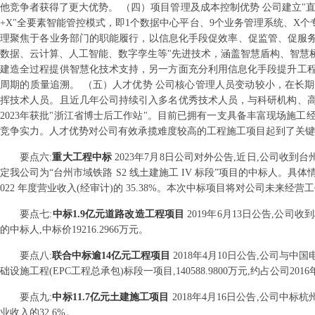
他竞争者获得了更大优势。 （四）项目管理及成本控制优势 公司建立"直
+X"全要素智能管控模式，即1个数据中心平台、9个业务管理系统、X
理聚焦于各业务部门的职能履行，以信息化手段促效率、促监管、促服务；专
数据、云计算、人工智能、数字孪生等"先进技术，涵盖智慧盾构、智慧
建造全过程提供智慧化技术支持，另一方面充分利用信息化手段提升工
周期的质量追溯。 （五）人才优势 公司核心管理人员变动较小，在长
挥技术人员。且近几年公司持续引入多名优秀技术人员，与科研机构、
2023年获批"浙江省博士后工作站"。目前已拥有一支具备丰富现场施
竞争实力。人才优势对公司有效承揽难度较高的工程施工项目起到了关键
要点
六
:
重大工程中标
2023年7月8日公司对外公告,近日,公司收到台州市
定我公司为“台州市域铁路 S2 线土建施工 IV 标段”项目的中标人。具体情况为
022 年度营业收入(经审计)的 35.38%。本次中标项目将对公司未
要点
七
:
中标1.9亿元道路改造工程项目
2019年6月13日公告,公
的中标人,中标价19216.2966万元。
要点
八
:
联合中标逾14亿元工程项目
2018年4月10日公告,公司与
础设施工程(EPC工程总承包)标段一项目,140588.9800万元,约占公司201
要点
九
:
中标11.7亿元土建施工项目
2018年4月16日公告,公司中标
业收入的32.6%。