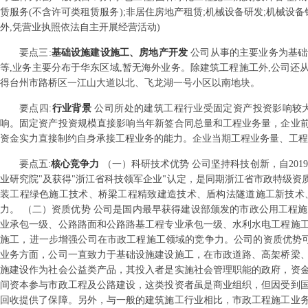
赁服务(不含许可类租赁服务);非居住房地产租赁;机械设备研发;机械设
外,凭营业执照依法自主开展经营活动)
要点
三
:
基础设施建设施工、房地产开发
公司从事的主要业务为基础
等,业务主要分布于华东区域,暂无海外业务。除建筑工程施工外,公司还
得台州市路桥区一江山大道以北、飞龙湖一号小区以南地块。
要点
四
:
行业背景
公司所处的建筑工程行业受固定资产投资影响较
响。固定资产投资规模直接影响当年新签合同总量和工程业务量，企业
资金实力直接制约自身承接工程业务的能力。企业当期工程业务量、工程
要点
五
:
核心竞争力
（一）科研技术优势 公司坚持科技创新，自201
业研究院"及获得"浙江省科技领军企业"认定，是同期浙江省市政特级
装工程绿色施工技术、桥梁工程精致建造技术、盾构法隧道施工新技术
力。 （二）资质优势 公司是国内最早获得建设部颁发的市政公用工程
业承包一级、公路路面和公路路基工程专业承包一级、水利水电工程施
施工，进一步增强公司在市政工程施工领域的竞争力。公司的资质优势可
业务方面，公司一直致力于基础设施建设施工，在市政道路、高架桥梁
施建设作为社会公益类产品，其投入者是实施社会管理职能的政府，资
间资本参与市政工程及公路建设，这类投资者虽是商业组织，但因受到
回收提供了保障。另外，与一般的建筑施工行业相比，市政工程施工业