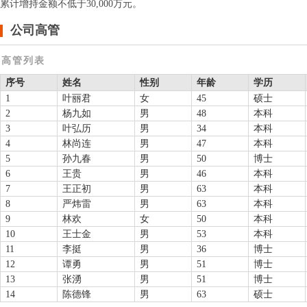
累计增持金额不低于30,000万元。
公司高管
高管列表
序号
姓名
性别
年龄
学历
1
叶丽君
女
45
硕士
2
杨九如
男
48
本科
3
叶弘历
男
34
本科
4
林尚连
男
47
本科
5
孙九春
男
50
博士
6
王贵
男
46
本科
7
王正初
男
63
本科
8
严炜雷
男
63
本科
9
林欢
女
50
本科
10
王士金
男
53
本科
11
李挺
男
36
博士
12
谭勇
男
51
博士
13
张湧
男
51
博士
14
陈德锋
男
63
硕士