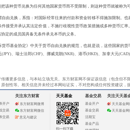
能把该种货币兑换为任何其他国家货币而不受限制，则这种货币就被称为
谓自由兑换，系指：对国际经常往来的付款和资金转移不得施加限制。也
条件接受并承认其法定价值，不施行歧视性货币政策措施或多种货币汇率
该协定的成员国具备无条件承兑本币的义务。
国际货币基金协定》中关于货币自由兑换的规范，也就是说，这些国家的货
日元(JPY)、瑞士法郎(CHF)、挪威克朗(NKR)、港币(HKD)、加拿大元(CA
于传播更多信息，与本站立场无关。东方财富网不保证该信息（包含但不
、原创性等。相关信息并未经过本网站证实，不对您构成任何投资建议，
关注东方财富
天天基金
基金交易
关注天天基
券开户
基金开户
东方财富网微博
天天基金网
线交易
基金交易
东方财富网微信
天天基金网
券交易
活期宝
意见与建议
基金产品
扫一扫下载