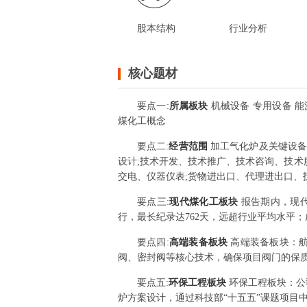
股本结构
行业分析
核心题材
要点
一
:
所属板块
机械设备 专用设备 能
煤化工概念
要点
二
:
经营范围
加工气化炉及关键设备
设计;技术开发、技术推广、技术咨询、技术服
交电、仪器仪表;货物进出口、代理进出口、
要点
三
:
现代煤化工板块
报告期内，现代
行，最长纪录达762天，远超行业平均水平；
要点
四
:
高端装备板块
高端装备板块：航
阀、密封阀等核心技术，确保项目阀门的保质高
要点
五
:
环保工程板块
环保工程板块：公
炉方案设计，通过科技部“十五五”课题项目