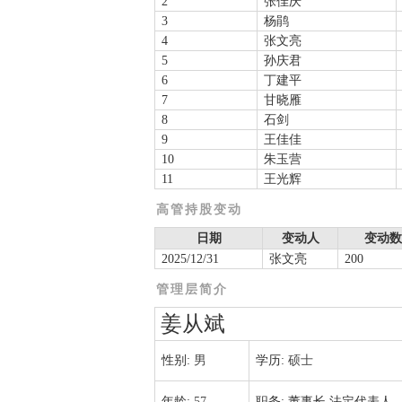
2
张佳庆
3
杨鹃
4
张文亮
5
孙庆君
6
丁建平
7
甘晓雁
8
石剑
9
王佳佳
10
朱玉营
11
王光辉
高管持股变动
日期
变动人
变动数
2025/12/31
张文亮
200
管理层简介
姜从斌
性别:
男
学历:
硕士
年龄:
57
职务:
董事长,法定代表人