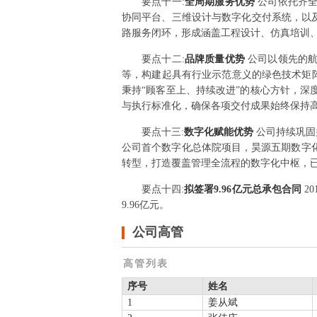
要点
十一
:
全周期服务优势
公司依托齐
协同平台、三维设计与数字化交付系统，以
路服务闭环，形成涵盖工程设计、仿真培训
要点
十二
:
品牌质量优势
公司以领先的
等，构建起具有行业示范意义的绿色技术矩阵
秉持“顾客至上、持续改进”的核心方针，
与执行标准化，确保各项交付成果始终保持
要点
十三
:
数字化赋能优势
公司持续巩固
公司首个数字化总体院项目，昊源五期数字
转型，打造覆盖管理全流程的数字化中枢，
要点
十四
:
拟签署9.96亿元总承包合同
2
9.96亿元。
公司高管
高管列表
序号
姓名
1
姜从斌