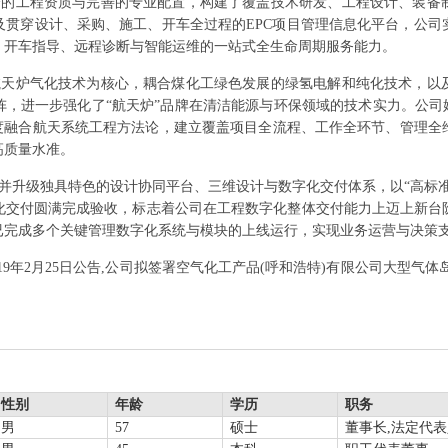
全的工程资质与完善的专业配置，构建了覆盖技术研发、工程设计、装备
及贯穿设计、采购、施工、开车全过程的EPC项目管理信息化平台，公司
、开车指导、远程诊断与智能运维的一站式全生命周期服务能力。
航天炉气化技术为核心，耦合煤化工绿色发展的绿氢电解和纯化技术，以
，进一步强化了“航天炉”品牌在清洁能源与环保领域的技术实力。公司
深度融合航天系统工程方法论，建立覆盖项目全流程、工作全环节、管理全
高质量水准。
并升级独具特色的设计协同平台、三维设计与数字化交付体系，以“高标
化交付圆满完成验收，标志着公司在工程数字化整体交付能力上迈上新台
已完成多个关键管理数字化系统与模块的上线运行，实现业务运营与决策
019年2月25日公告,公司拟签署空气化工产品(呼和浩特)有限公司大型气
性别
年龄
学历
职务
男
57
硕士
董事长,法定代