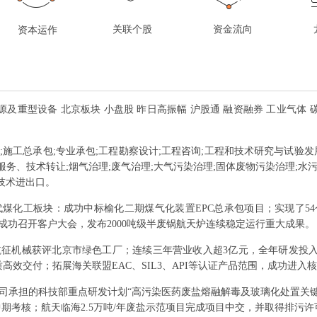
关联个股
资金流向
资本运作
源及重型设备 北京板块 小盘股 昨日高振幅 沪股通 融资融券 工业气体 
;施工总承包;专业承包;工程勘察设计;工程咨询;工程和技术研究与试验发
务、技术转让;烟气治理;废气治理;大气污染治理;固体废物污染治理;水
技术进出口。
煤化工板块：成功中标榆化二期煤气化装置EPC总承包项目；实现了54
成功召开客户大会，发布2000吨级半废锅航天炉连续稳定运行重大成果。
征机械获评北京市绿色工厂；连续三年营业收入超3亿元，全年研发投入2
效交付；拓展海关联盟EAC、SIL3、API等认证产品范围，成功进入
司承担的科技部重点研发计划“高污染医药废盐熔融解毒及玻璃化处置关
中期考核；航天临海2.5万吨/年废盐示范项目完成项目中交，并取得排污