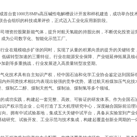
成首台套1000方8MPa高压碱性电解槽设计开发和样机建造，成功举办
业联合会组织的科技成果评价，正式迈入工业化应用新阶段。
公司增资控股聚新能气体，提升对航天氢能的持股比例，不断优化投资运
，成为公司数字化、智能化示范工厂。
化工行业在规模稳步扩张的同时，实现了从量的积累向质的提升的关键转
、低碳转型加速的三重特征。行业在能源安全保障、产业链延伸拓展及核
争加剧等多重挑战，行业发展进入高质量转型攻坚期。
压气化技术具有自主知识产权，经中国石油和化学工业协会鉴定达到国际
国内外同类技术相比均表现出较强的竞争优势。通过航天粉煤加压气化技
烃、煤制乙二醇、煤制天然气、煤制油、煤制氢等多个领域。
天的成功实践，构建起一套完整、高效、可验证的研发体系。作为全国石
知识产权示范企业，公司打造了五大机理研究中心，深度融合国际前沿理
方向。拥有中试试验基地，集成五大关键中试平台，具备从实验室到产业
基础研究、试验开发、工业示范与技术集成，构建起覆盖创新全周期的一