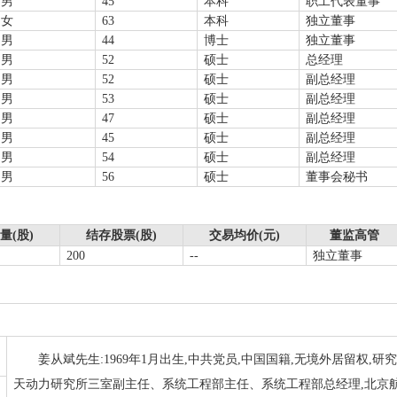
男
45
本科
职工代表董事
女
63
本科
独立董事
男
44
博士
独立董事
男
52
硕士
总经理
男
52
硕士
副总经理
男
53
硕士
副总经理
男
47
硕士
副总经理
男
45
硕士
副总经理
男
54
硕士
副总经理
男
56
硕士
董事会秘书
量(股)
结存股票(股)
交易均价(元)
董监高管
200
--
独立董事
姜从斌先生:1969年1月出生,中共党员,中国国籍,无境外居留权,
天动力研究所三室副主任、系统工程部主任、系统工程部总经理,北京