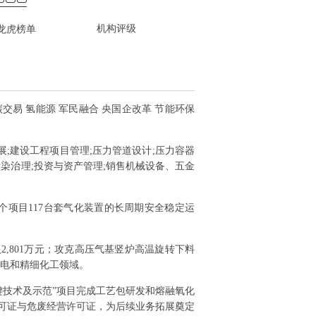
机构评级
龙虎榜单
碳交易 氢能源 军民融合 央国企改革 节能环保
展;建设工程项目管理;压力管道设计;压力容器
污染治理;投资与资产管理;销售机械设备、五金
个项目117台套气化装置的长周期安全稳定运
,801万元；攻克高压气基竖炉高温旋转下料
核电和精细化工领域。
键技术及示范”项目完成工艺包研发和熔融氧化
许可证与危废经营许可证，为后续业务拓展奠定