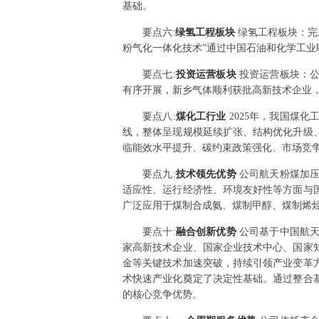
基础。
要点
六
:
绿氢工程板块
绿氢工程板块：完
粉气化一体化技术”通过中国石油和化学工
要点
七
:
投资运营板块
投资运营板块：
有序开展，新乡气体顺利获批高新技术企业
要点
八
:
煤化工行业
2025年，我国煤
线，整体呈现规模延续扩张、结构优化升级
临能效水平提升、碳约束政策强化、市场竞
要点
九
:
技术领先优势
公司航天粉煤加
适应性、运行经济性、环境友好性等方面与
广泛应用于煤制合成氨、煤制甲醇、煤制烯
要点
十
:
融合创新优势
公司基于中国航
家高新技术企业、国家企业技术中心、国家
金等关键技术加速突破，持续引领产业变革
术快速产业化奠定了决定性基础。通过整合
的核心竞争优势。