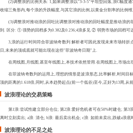
(2)调整浪的比例关系: 1,如果调整浪以"3-3-5"平坦型回落,浪C幅度
收缩三角形内,每个浪的升跌幅度,与其它浪的比例,以黄金分割率的比例维系,通
(3)调整浪对推动浪的回吐比调整浪对推动浪的回吐幅度是推动浪的菲波纳奇百分比,常见的有
到. 区分: ① 强势的回档多为0.382及0.236;4浪多见 ② 弱势市场的回档可达0.6
3,浪的运行时间符合菲波纳奇数列 解析者可因此发现未来市场转折点的时间
日,未来的顶或底就可能出现在这些"菲波纳奇日期"上.
在周线图,月线图,甚至年线图上,本技术依然管用.在周线图上,市场出现转
在菲波纳奇数列的运用上,理想的情形是波浪形态,比率解析,时间目标
顶的距离的1.618倍,同时,从本趋势起点(前一个低谷)至今,正好为13周
波浪理论的交易策略
第1浪:尝试性建立部分仓位; 第2浪:爱好危机者可在50%时建仓; 第
离时立刻卖出; a浪: 清仓; b浪: 最后卖出机会; c浪: 如前未卖出,跌破a浪
波浪理论的不足之处