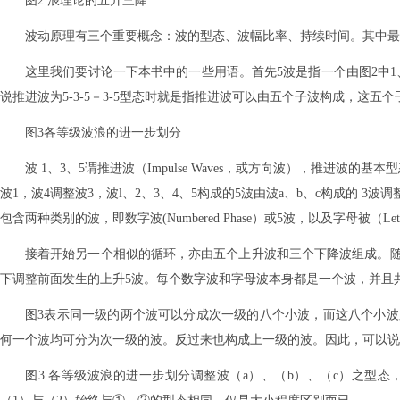
图2 浪理论的五升三降
波动原理有三个重要概念：波的型态、波幅比率、持续时间。其中最重要
这里我们要讨论一下本书中的一些用语。首先5波是指一个由图2中1、
说推进波为5-3-5－3-5型态时就是指推进波可以由五个子波构成，这五个
图3各等级波浪的进一步划分
波 1、3、5谓推进波（Impulse Waves，或方向波），推进波的基本型
波1，波4调整波3，波l、2、3、4、5构成的5波由波a、b、c构成的 
包含两种类别的波，即数字波(Numbered Phase）或5波，以及字母被（Letter
接着开始另一个相似的循环，亦由五个上升波和三个下降波组成。随
下调整前面发生的上升5波。每个数字波和字母波本身都是一个波，并且
图3表示同一级的两个波可以分成次一级的八个小波，而这八个小
何一个波均可分为次一级的波。反过来也构成上一级的波。因此，可以说
图3 各等级波浪的进一步划分调整波（a）、（b）、（c）之型态，如图