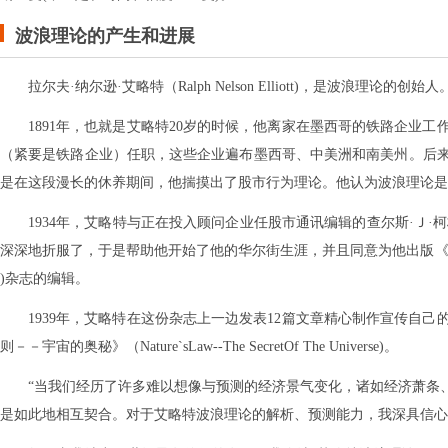
波浪理论的产生和进展
拉尔夫·纳尔逊·艾略特（Ralph Nelson Elliott)，是波浪理论的创
1891年，也就是艾略特20岁的时候，他离家在墨西哥的铁路企业工
（紧要是铁路企业）任职，这些企业遍布墨西哥、中美洲和南美州。后来
是在这段漫长的休养期间，他揣摸出了股市行为理论。他认为波浪理论是
1934年，艾略特与正在投入顾问企业任股市通讯编辑的查尔斯·Ｊ·柯林斯（
深深地折服了，于是帮助他开始了他的华尔街生涯，并且同意为他出版《波浪理论》(The
)杂志的编辑。
1939年，艾略特在这份杂志上一边发表12篇文章精心制作宣传自
则－－宇宙的奥秘》（Nature`sLaw--The SecretOf The Universe)。
“当我们经历了许多难以想像与预测的经济景气变化，诸如经济萧条
是如此地相互契合。对于艾略特波浪理论的解析、预测能力，我深具信心。”——《The Elliot