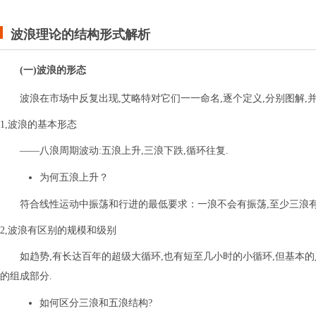
波浪理论的结构形式解析
(一)波浪的形态
波浪在市场中反复出现,艾略特对它们一一命名,逐个定义,分别图解,
1,波浪的基本形态
——八浪周期波动:五浪上升,三浪下跌,循环往复.
为何五浪上升？
符合线性运动中振荡和行进的最低要求：一浪不会有振荡,至少三浪有；
2,波浪有区别的规模和级别
如趋势,有长达百年的超级大循环,也有短至几小时的小循环,但基本
的组成部分.
如何区分三浪和五浪结构?