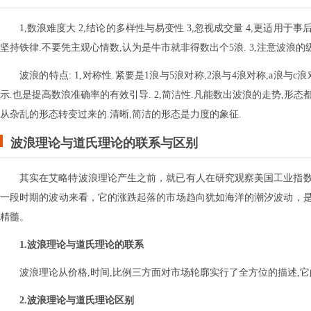
1,数浪难度大 2,结论的多样性与易变性 3,忽视成交量 4,更适用于事
坚持铁律.不要凭主观心情数,认为是牛市就非得数出个5浪. 3,注意波浪
波浪的特点: 1,对称性.紧要是1浪与5浪对称,2浪与4浪对称,a浪
示.也是提高数浪准确率的有效引导. 2,简洁性.凡能数出波浪的走势,形
从杂乱的形态转变过来的.清晰,简洁的形态是力度的象征.
波浪理论与道氏理论的联系与区别
其实在艾略特波浪理论产生之前，就已有人在研究观察美国工业指
一段时期的波动来看，它的涨跌起落的市场趋向犹如海洋的潮汐波动，
精髓。
1.波浪理论与道氏理论的联系
波浪理论从价格,时间,比例三方面对市场轮廓实行了全方位的描述,
2.波浪理论与道氏理论区别