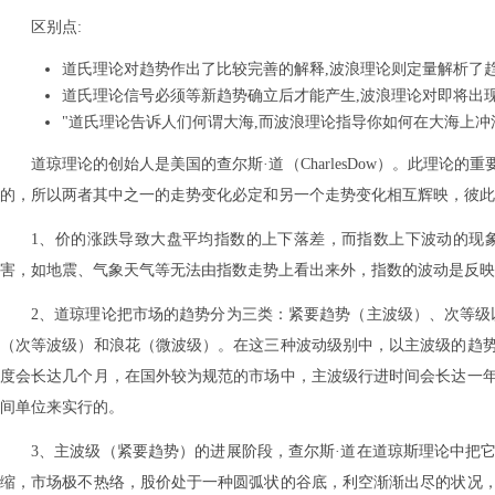
区别点:
道氏理论对趋势作出了比较完善的解释,波浪理论则定量解析了趋
道氏理论信号必须等新趋势确立后才能产生,波浪理论对即将出现
"道氏理论告诉人们何谓大海,而波浪理论指导你如何在大海上冲
道琼理论的创始人是美国的查尔斯·道（CharlesDow）。此理
的，所以两者其中之一的走势变化必定和另一个走势变化相互辉映，彼此
1、价的涨跌导致大盘平均指数的上下落差，而指数上下波动的现
害，如地震、气象天气等无法由指数走势上看出来外，指数的波动是反映
2、道琼理论把市场的趋势分为三类：紧要趋势（主波级）、次等级
（次等波级）和浪花（微波级）。在这三种波动级别中，以主波级的趋
度会长达几个月，在国外较为规范的市场中，主波级行进时间会长达一
间单位来实行的。
3、主波级（紧要趋势）的进展阶段，查尔斯·道在道琼斯理论中把
缩，市场极不热络，股价处于一种圆弧状的谷底，利空渐渐出尽的状况