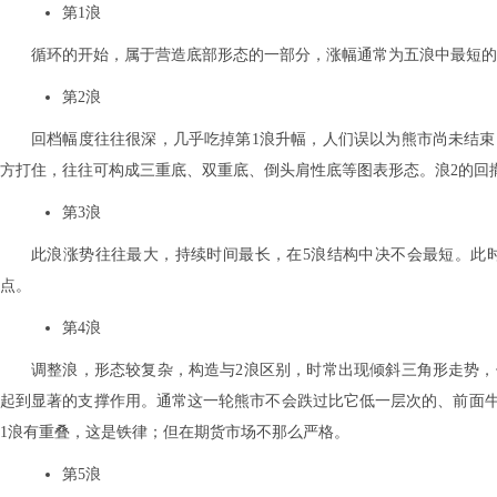
第1浪
循环的开始，属于营造底部形态的一部分，涨幅通常为五浪中最短的
第2浪
回档幅度往往很深，几乎吃掉第1浪升幅，人们误以为熊市尚未结束
方打住，往往可构成三重底、双重底、倒头肩性底等图表形态。浪2的回撤
第3浪
此浪涨势往往最大，持续时间最长，在5浪结构中决不会最短。此
点。
第4浪
调整浪，形态较复杂，构造与2浪区别，时常出现倾斜三角形走势，
起到显著的支撑作用。通常这一轮熊市不会跌过比它低一层次的、前面牛
1浪有重叠，这是铁律；但在期货市场不那么严格。
第5浪