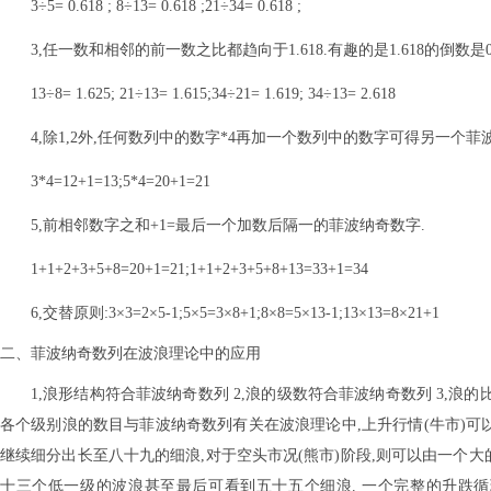
3÷5= 0.618 ; 8÷13= 0.618 ;21÷34= 0.618 ;
3,任一数和相邻的前一数之比都趋向于1.618.有趣的是1.618的倒数是0
13÷8= 1.625; 21÷13= 1.615;34÷21= 1.619; 34÷13= 2.618
4,除1,2外,任何数列中的数字*4再加一个数列中的数字可得另一个菲
3*4=12+1=13;5*4=20+1=21
5,前相邻数字之和+1=最后一个加数后隔一的菲波纳奇数字.
1+1+2+3+5+8=20+1=21;1+1+2+3+5+8+13=33+1=34
6,交替原则:3×3=2×5-1;5×5=3×8+1;8×8=5×13-1;13×13=8×21+1
二、菲波纳奇数列在波浪理论中的应用
1,浪形结构符合菲波纳奇数列 2,浪的级数符合菲波纳奇数列 3,浪的比
各个级别浪的数目与菲波纳奇数列有关在波浪理论中,上升行情(牛市)可
继续细分出长至八十九的细浪,对于空头市况(熊市)阶段,则可以由一个
十三个低一级的波浪甚至最后可看到五十五个细浪. 一个完整的升跌循环