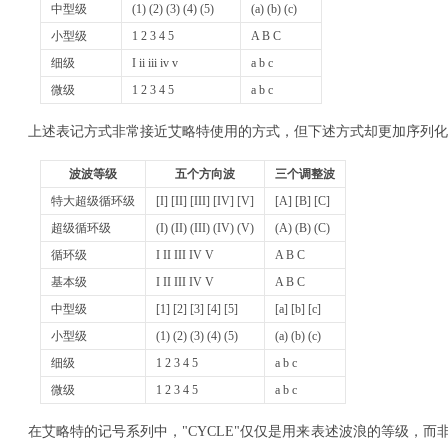
中型级
(1) (2) (3) (4) (5)
(a) (b) (c)
小型级
1 2 3 4 5
A B C
细级
I ii iii iv v
a b c
微级
1 2 3 4 5
a b c
上述表记方式非常接近艾略特使用的方式，但下述方式却更加序列化
波波等级
五个方向波
三个调整波
特大超级循环级
[I] [II] [III] [IV] [V]
[A] [B] [C]
超级循环级
(I) (II) (III) (IV) (V)
(A) (B) (C)
循环级
I II III IV V
A B C
基本级
I II III IV V
A B C
中型级
[1] [2] [3] [4] [5]
[a] [b] [c]
小型级
(1) (2) (3) (4) (5)
(a) (b) (c)
细级
1 2 3 4 5
a b c
微级
1 2 3 4 5
a b c
在艾略特的记号系列中，"CYCLE"仅仅是用来表述波浪的等级，而