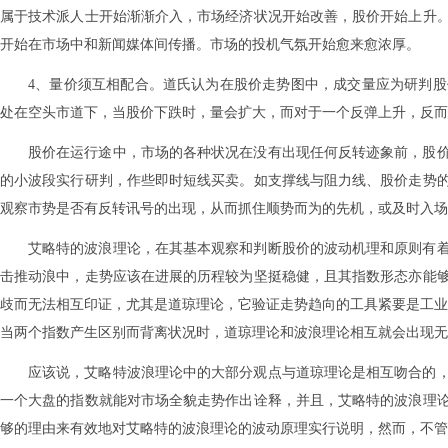
属于技术派人士开始渐渐介入，市场经济状况开始改善，股价开始上升
开始在市场中和新闻媒体间传播。市场的投机气氛开始愈来愈浓厚。
4、量价须互相配合。道氏认为在股价走势图中，成交量应为研判
处在空头市道下，当股价下跌时，量会扩大，而对于一个反弹上升，反
股价在运行途中，市场的各种状况在没有出现任何反转迹象前，股
的小波段实行研判，作些即时短线买卖。如支撑线与阻力线、股价走势
观察市势是否有反转讯号的出现，从而抓住顺势而为的先机，或及时入场
艾略特的波浪理论，在其基本观察和判断股价的波动机理和原则有
击推动浪中，走势应该在进展的历程较为坚挺稳健，且其指数形态亦能
歧而无法相互印证，尤其是道琼理论，它验证走势趋向的工具紧要是工业
当两个指数产生区别而背离状况时，道琼理论和波浪理论相互就会出现无
应该说，艾略特波浪理论中的大部分观点与道琼理论是相互吻合的
一个大盘的指数就能对市场全貌走势作出诠释，并且，艾略特的波浪理
够的理由来有效地对艾略特的波浪理论的波动原理实行说明，然而，不管