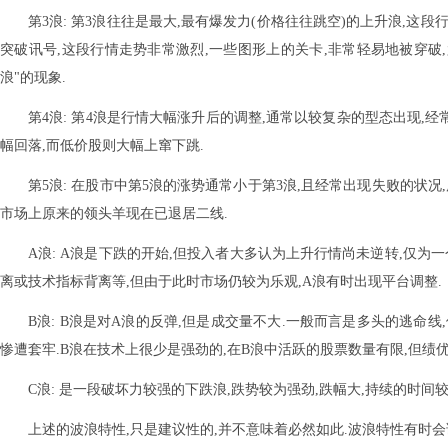
第3浪: 第3浪往往是最大,最有爆发力(价格往往跳空)的上升浪,这
突破讯号,这段行情走势非常激烈,一些图形上的关卡,非常轻易地被穿破,
浪"的现象.
第4浪: 第4浪是行情大幅涨升后的调整,通常以较复杂的型态出现,经
幅回落,而低价股则大幅上窜下跳.
第5浪: 在股市中第5浪的涨势通常小于第3浪,且经常出现失败的状况
市场上原来的领头羊现在已退居二线.
A浪: A浪是下跌的开始,但投入者大多认为上升行情尚未逆转,仅为
离或技术指标背离等,但由于此时市场仍较为乐观,A浪有时出现平台调整.
B浪: B浪是对A浪的反弹,但是成交量不大.一般而言是多头的逃命
惨遭套牢.B浪在技术上很少是强劲的,在B浪中活跃的股票数量有限,但绩
C浪: 是一段破坏力较强的下跌浪,跌势较为强劲,跌幅大,持续的时间
上述的波浪特性,只是建议性的,并不意味着必然如此.波浪特性有时会