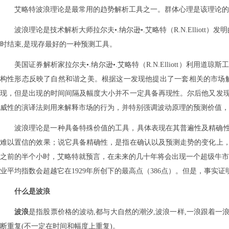
艾略特波浪理论是最常用的趋势解析工具之一。群体心理是该理论的
波浪理论是技术解析大师拉尔夫•.纳尔逊•.艾略特（R.N.Ellio
时结束,是现存最好的一种预测工具。
美国证券解析家拉尔夫•.纳尔逊•.艾略特（R.N.Elliott）利用道琼斯工业指
构性形态反映了自然和谐之美。根据这一发现他提出了一套相关的市场解析理
现，但是出现的时间间隔及幅度大小并不一定具备再现性。尔后他又发
威性的演译法则用来解释市场的行为，并特别强调波动原理的预测价值，
波浪理论是一种具备特殊价值的工具，具体表现在其普遍性及精确
难以置信的效果；说它具备精确性，是指在确认以及预测走势的变化上
之前的半个小时，艾略特就预言，在未来的几十年将会出现一个超级牛市
业平均指数会超越它在1929年所创下的最高点（386点）。但是，事实证
什么是波浪
波浪
是指股票价格的波动,都与大自然的潮汐,波浪一样,一浪跟着一浪
断重复(不一定在时间和幅度上重复)。