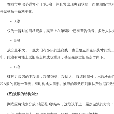
在股市中涨势通常小于第3浪，并且常出现失败状况；而在期货市场
开始落后于价格变化。
A浪
仅为一暂时的回档现象，实际上在第5浪中已有警告信号。多数人认
B浪
成交量不大，一般为旧有多头的逃命线，也是建立新空头头寸的第
牢。此浪有可能上试旧高点构成双重顶，甚至先越过旧高点才向下。
C浪
破坏力极强的下跌浪，跌势强劲、跌幅大、持续时间长，出现全面性
和A浪的底连一直线，有时构成头肩形。波浪的浪数序列服从费波尼西数
(五)波浪的结构划分
到底应将浪划分成5浪还是3浪结构，这取决于上一层次波浪的方向：