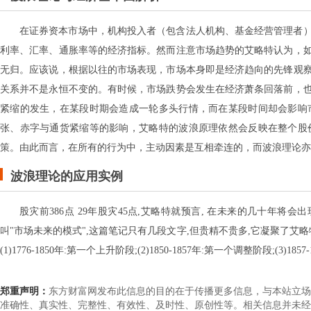
在证券资本市场中，机构投入者（包含法人机构、基金经营管理者
利率、汇率、通胀率等的经济指标。然而注意市场趋势的艾略特认为，
无归。应该说，根据以往的市场表现，市场本身即是经济趋向的先锋观
关系并不是永恒不变的。有时候，市场跌势会发生在经济萧条回落前，
紧缩的发生，在某段时期会造成一轮多头行情，而在某段时间却会影响
张、赤字与通货紧缩等的影响，艾略特的波浪原理依然会反映在整个股
策。由此而言，在所有的行为中，主动因素是互相牵连的，而波浪理论亦
波浪理论的应用实例
股灾前386点 29年股灾45点,艾略特就预言, 在未来的几十年将会出
叫"市场未来的模式",这篇笔记只有几段文字,但贵精不贵多,它凝聚了艾略
(1)1776-1850年:第一个上升阶段;(2)1850-1857年:第一个调整阶段;(3)18
郑重声明：
东方财富网发布此信息的目的在于传播更多信息，与本站立场
准确性、真实性、完整性、有效性、及时性、原创性等。相关信息并未经