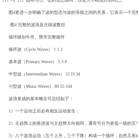
（1）与（2）始终与①、②的型态相同，仅是大小程度区别而已。
图4更进一步明确了波的型态与波的等级之间的关系，它表示一个完
·图4 完整的波浪及次级波数目·
循环级别牛市、熊市完整循环
循环波（Cycle Waves） 1 1 2
基本波（Primary Waves） 5 3 8
中型波（Intermediate Waves） 21 l3 34
小型波（Minor Waves） 89 55 144
波浪形成的基本概念可总结如下：
1）一个运动之后必有相反运动发生；
2）主趋势上的推进波与主趋势方向相同，通常可分为更低一级的五
3）八个波浪运动（五个上升，三个下降）构成一个循环，自然又形