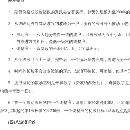
基本要点
1、期货价格或股价指数的升跌会交替实行。趋势的规模大至200年
2、从波峰到波谷或从波谷到波峰为一浪，所有的浪可分为推动（进
推动浪－－和大趋势走向一致的波浪，可再分割为五个小浪，用1、
与推进方向相反，是低一级次的调整浪。
调整浪－－该阶段的子浪用A、B、C字母表示。
3、八个波浪（五上三落）完毕后，一个循环即告完成，将进入另一
4、时间的长短不会改变波浪的形态，波浪可拉长、可缩细，但基本
5、波浪理论的数学基础是奇异数字（费波纳西数列）。奇异数字是指数列1
纳西神奇数一栏）。
6、在一个推动浪后紧跟一个调整浪，调整比例经常是0.382、0.61
浪终点算起的第1浪长度的3.236倍；一个调整浪的初级目标为A浪起点起算的
(四)八波浪详述