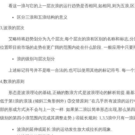
看这一浪与它的上一层次浪的运行趋势是否相同,如相同,则为五浪,区
区分三浪和五浪结构的意义
3,波浪的层次
艾略特将趋势划分为九个层次,每个层次的浪有区别的名称和标志,分
位置即目前市场的走势在更广阔的范围内处在什么阶段. 一般应用中只要
浪的级别与层次划分
上述标记符号并不是唯一合法的,也可以使用其他的标记符号. 每一个
4,数浪的原则
形态是波浪理论的基础,正确的数浪方式是波浪理论的解析前提.最基本
低于第1浪的浪顶.(倾斜三角形例外) ③交替原则:"在几乎所有波浪的运
部的形成方式决不会与上一次一样. 如果第二浪以简单形态出现,那么第四
级别的第四小浪范围内完成其调整走势.) ④延长规则: 1,3,5浪中只有一
波浪的延伸或延长:浪的运动发生放大或拉长的现象.