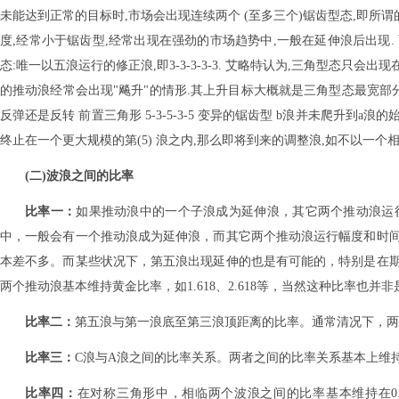
未能达到正常的目标时,市场会出现连续两个 (至多三个)锯齿型态,即所谓的双重
度,经常小于锯齿型,经常出现在强劲的市场趋势中,一般在延伸浪后出现. 而
态:唯一以五浪运行的修正浪,即3-3-3-3-3. 艾略特认为,三角型态只会
的推动浪经常会出现"飚升"的情形.其上升目标大概就是三角型态最宽部分的距离
反弹还是反转 前置三角形 5-3-5-3-5 变异的锯齿型 b浪并未爬升到a
终止在一个更大规模的第(5) 浪之内,那么即将到来的调整浪,如不以一个
(二)波浪之间的比率
比率一：
如果推动浪中的一个子浪成为延伸浪，其它两个推动浪运
中，一般会有一个推动浪成为延伸浪，而其它两个推动浪运行幅度和时
本差不多。而某些状况下，第五浪出现延伸的也是有可能的，特别是在
两个推动浪基本维持黄金比率，如1.618、2.618等，当然这种比率也并
比率二：
第五浪与第一浪底至第三浪顶距离的比率。通常清况下，两者
比率三：
C浪与A浪之间的比率关系。两者之间的比率关系基本上维持
比率四：
在对称三角形中，相临两个波浪之间的比率基本维持在0