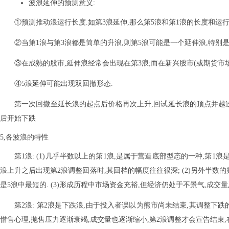
波浪延伸的预测意义:
①预测推动浪运行长度.如第3浪延伸,那么第5浪和第1浪的长度和运行
②当第1浪与第3浪都是简单的升浪,则第5浪可能是一个延伸浪,特别
③在成熟的股市,延伸浪经常会出现在第3浪;而在新兴股市(或期货市场)
④5浪延伸可能出现双回撤形态.
第一次回撤至延长浪的起点后价格再次上升,回试延长浪的顶点并越
后开始下跌
5,各波浪的特性
第1浪: (1)几乎半数以上的第1浪,是属于营造底部型态的一种,第1
浪上升之后出现第2浪调整回落时,其回档的幅度往往很深; (2)另外半数
是5浪中最短的. (3)形成历程中市场资金充裕,但经济仍处于不景气,成交
第2浪: 第2浪是下跌浪,由于投入者误以为熊市尚未结束,其调整下跌
惜售心理,抛售压力逐渐衰竭,成交量也逐渐缩小,第2浪调整才会宣告结束,