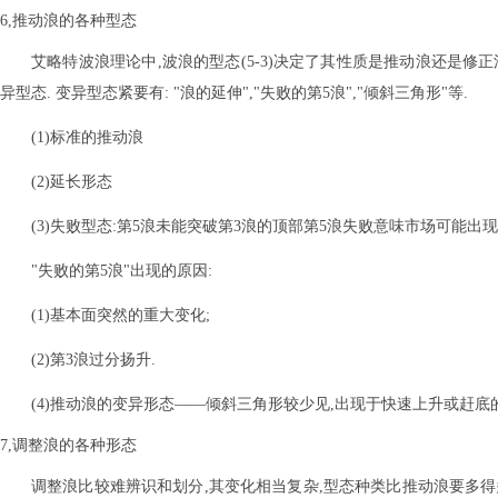
6,推动浪的各种型态
艾略特波浪理论中,波浪的型态(5-3)决定了其性质是推动浪还是修
异型态. 变异型态紧要有: "浪的延伸","失败的第5浪","倾斜三角形"等.
(1)标准的推动浪
(2)延长形态
(3)失败型态:第5浪未能突破第3浪的顶部第5浪失败意味市场可能出现
"失败的第5浪"出现的原因:
(1)基本面突然的重大变化;
(2)第3浪过分扬升.
(4)推动浪的变异形态——倾斜三角形较少见,出现于快速上升或赶底的走
7,调整浪的各种形态
调整浪比较难辨识和划分,其变化相当复杂,型态种类比推动浪要多得多. (