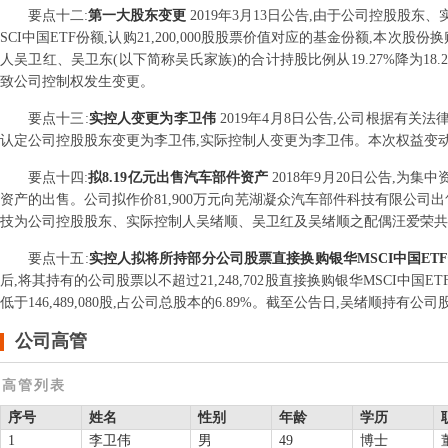
要点
十二
:
第一大股东变更
2019年3月13日公告,由于公司控股股东、
SCI中国ETF份额,认购21,200,000股股票价值对应的基金份额,本次
人吴卫红、吴卫东(以下简称吴氏家族)的合计持股比例从19.27%降为1
致公司控制权发生变更。
要点
十三
:
实控人变更为李卫伟
2019年4月8日公告,公司根据有
认定公司控股股东变更为李卫伟,实际控制人变更为李卫伟。本次权益变
要点
十四
:
拟8.19亿元出售汽车部件资产
2018年9月20日公告,为
资产的出售。公司拟作价81,900万元向芜湖凝众汽车部件科技有限公司
技为公司控股股东、实际控制人吴绪顺、吴卫红及吴绪顺之配偶汪爱荣共
要点
十五
:
实控人拟将所持部分公司股票直接换购银华MSCI中国ET
后,将其持有的公司股票以不超过21,248,702股直接换购银华MSCI中国
低于146,489,080股,占公司总股本的6.89%。截至公告日,吴绪顺持有公司股份
公司高管
高管列表
序号
姓名
性别
年龄
学历
1
李卫伟
男
49
博士