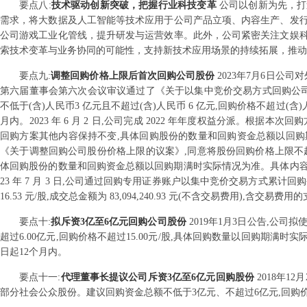
要点
八
:
技术驱动创新突破，把握行业科技变革
公司以创新为先，打
需求，将大数据及人工智能等技术应用于公司产品立项、内容生产、发
公司游戏工业化管线，提升研发与运营效率。此外，公司紧密关注文娱
索技术变革与业务协同的可能性，支持新技术应用场景的持续拓展，推动
要点
九
:
调整回购价格上限后首次回购公司股份
2023年7月6日公司对
第六届董事会第六次会议审议通过了《关于以集中竞价交易方式回购公司
不低于(含)人民币3 亿元且不超过(含)人民币 6 亿元,回购价格不超过(含
月内。2023 年 6 月 2 日,公司完成 2022 年年度权益分派。根据本次
回购方案其他内容保持不变,具体回购股份的数量和回购资金总额以回购期满时
《关于调整回购公司股份价格上限的议案》,同意将股份回购价格上限不超过人
体回购股份的数量和回购资金总额以回购期满时实际情况为准。具体内容详见公
23 年 7 月 3 日,公司通过回购专用证券账户以集中竞价交易方式累计回购公司股
16.53 元/股,成交总金额为 83,094,240.93 元(不含交易费用),含交易费用的支
要点
十
:
拟斥资3亿至6亿元回购公司股份
2019年1月3日公告,公
超过6.00亿元,回购价格不超过15.00元/股,具体回购数量以回购
日起12个月内。
要点
十一
:
代理董事长提议公司斥资3亿至6亿元回购股份
2018年
部分社会公众股份。建议回购资金总额不低于3亿元、不超过6亿元,回购