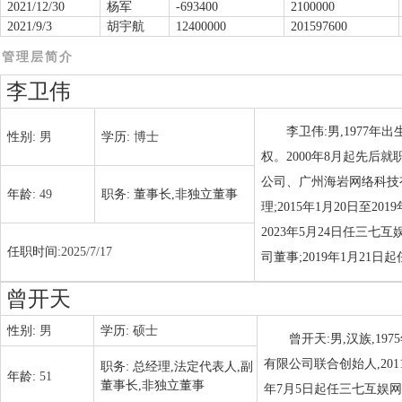
2021/12/30
杨军
-693400
2100000
2021/9/3
胡宇航
12400000
201597600
管理层简介
李卫伟
李卫伟:男,1977
性别:
男
学历:
博士
权。2000年8月起先
公司、广州海岩网络科技有限
年龄:
49
职务:
董事长,非独立董事
理;2015年1月20日至
2023年5月24日任三
任职时间:
2025/7/17
司董事;2019年1月2
曾开天
性别:
男
学历:
硕士
曾开天:男,汉族,1
有限公司联合创始人,20
职务:
总经理,法定代表人,副
年龄:
51
董事长,非独立董事
年7月5日起任三七互娱网