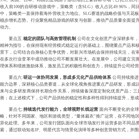
收入前100的自研移动游戏中，策略类（含SLG）收入占比49.96%，
中，策略类一直保持着海外营收主力地位。SLG赛道的战略价值与天花板
稳步增长态势。行业聚焦精品游戏的研发与创新，推动产品质量全面提
动力。
要点
五
:
稳定的团队与高效管理机制
公司在文化创意产业深耕多年，
精神为指引，在保持现有经营模式稳定运行的基础上，围绕重点产品和
景下，公司结合自身核心竞争优势，对新兴市场机会保持持续关注，在
在多次行业变革中成功推动公司不断发展壮大。在发展中，公司建立完
理体系和绩效激励体系，激发员工的积极性和创造力，持续提升公司经营
要点
六
:
研运一体协同发展，形成多元化产品供给体系
公司持续推进
能力边界，深耕核心品类赛道，从全球化视角推进重点产品研发，形成
来与众多研发商保持长期合作关系，持续储备深度定制化优质产品；三
善；在上述模式下，公司产品供给的稳定性和多样性得到持续提升，形成
要点
七
:
持续迭代发行能力，全球视野长线运营
面向不断变化的全球
略，针对不同国家、地区和游戏类型，“量体裁衣”推广运营，在不同地
异化处理。多年来，公司发行团队面向全球市场发行并运营多款不同品
索，通过联动知名IP、明星代言与情景化演绎等多种创意营销方式，并