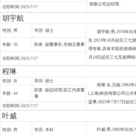
有限公司总经理。
任职时间:
2025/7/17
胡宇航
性别:
男
学历:
硕士
胡宇航:男,1976
生,2013年10月起任
年龄:
50
职务:
副董事长,非独立董事
理专家,具有丰富的游戏研发
月24日起任三七互娱网
任职时间:
2025/7/17
程琳
性别:
女
学历:
硕士
程琳:女,汉族,198
职务:
副总经理,职工代表董
年龄:
44
(上海)科技有限公司公共事
事
监事;2025年7月17
任职时间:
2025/7/17
叶威
叶威:男,1983年
性别:
男
学历:
本科