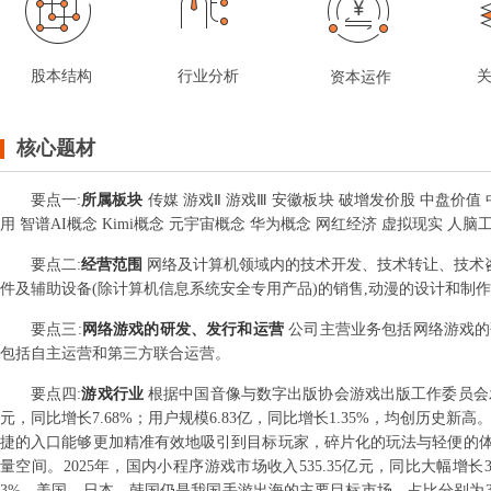
股本结构
行业分析
资本运作
核心题材
要点
一
:
所属板块
传媒 游戏Ⅱ 游戏Ⅲ 安徽板块 破增发价股 中盘价值 
用 智谱AI概念 Kimi概念 元宇宙概念 华为概念 网红经济 虚拟现实 人脑
要点
二
:
经营范围
网络及计算机领域内的技术开发、技术转让、技术咨
件及辅助设备(除计算机信息系统安全专用产品)的销售,动漫的设计和制作
要点
三
:
网络游戏的研发、发行和运营
公司主营业务包括网络游戏的
包括自主运营和第三方联合运营。
要点
四
:
游戏行业
根据中国音像与数字出版协会游戏出版工作委员会发布
元，同比增长7.68%；用户规模6.83亿，同比增长1.35%，均创历
捷的入口能够更加精准有效地吸引到目标玩家，碎片化的玩法与轻便的
量空间。2025年，国内小程序游戏市场收入535.35亿元，同比大幅增长34
3%。美国、日本、韩国仍是我国手游出海的主要目标市场，占比分别为32.3