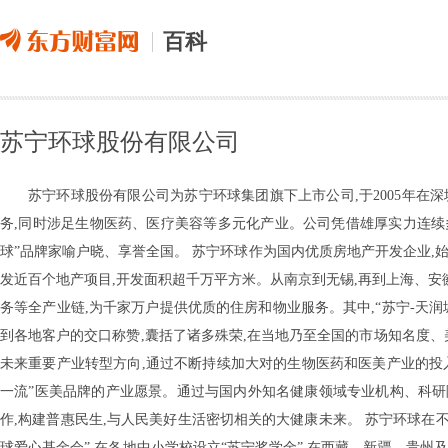
百科
苏宁环球股份有限公司
苏宁环球股份有限公司为苏宁环球集团旗下上市公司,于2005年在深圳
务,同时涉足生物医药、医疗美容等多元化产业。公司凭借雄厚实力连续
球”品牌家喻户晓、享誉全国。 苏宁环球作为国内优质房地产开发企业,
发近百个地产项目,开发面积超千万平方米。从南京到无锡,再到上海、安
务等全产业链,为千家万户提供优质的住房和物业服务。其中,“苏宁-天润城
到各地客户的交口称赞,囊括了诸多殊荣,在当地乃至全国的市场知名度、
未来重要产业转型方向,通过不断持续加大对的生物医药和医美产业的投入
一流”医美品牌的产业愿景。通过与国内外知名健康领域专业机构、科
作,构建普惠民生,与人民美好生活密切相关的大健康未来。 苏宁环球在
球爱心基金会”,在各地中小学校设立“苏宁奖学金”,在西藏、新疆、贵