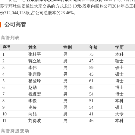
苏宁环球集团通过大宗交易的方式,以3.19元/股定向回购公司2014年员工
份712,044,128股,占公司总股本的23.46%。
公司高管
高管列表
序号
姓名
性别
年龄
学历
1
张桂平
男
75
本科
2
蒋立波
男
45
硕士
3
李伟
男
59
硕士
4
张康黎
男
45
硕士
5
杨登峰
男
61
博士
6
赵劲
男
48
博士
7
祝遵宏
男
54
博士
8
李俊
男
51
本科
9
史臻
男
54
硕士
10
向喆
男
41
大专
11
刘得波
男
46
本科
高管持股变动