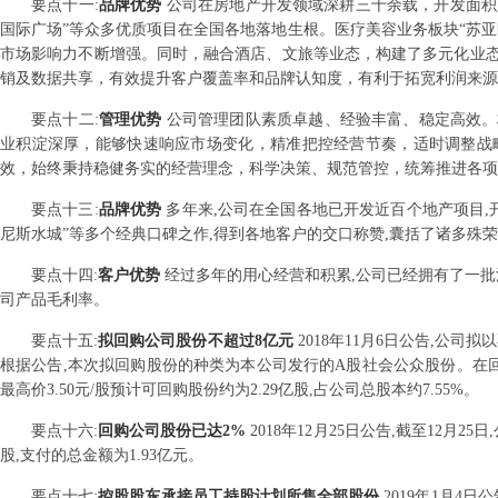
要点
十一
:
品牌优势
公司在房地产开发领域深耕三十余载，开发面积超
国际广场”等众多优质项目在全国各地落地生根。医疗美容业务板块“苏
市场影响力不断增强。同时，融合酒店、文旅等业态，构建了多元化业
销及数据共享，有效提升客户覆盖率和品牌认知度，有利于拓宽利润来源
要点
十二
:
管理优势
公司管理团队素质卓越、经验丰富、稳定高效。
业积淀深厚，能够快速响应市场变化，精准把控经营节奏，适时调整战
效，始终秉持稳健务实的经营理念，科学决策、规范管控，统筹推进各项
要点
十三
:
品牌优势
多年来,公司在全国各地已开发近百个地产项目,开
尼斯水城”等多个经典口碑之作,得到各地客户的交口称赞,囊括了诸多殊
要点
十四
:
客户优势
经过多年的用心经营和积累,公司已经拥有了一批
司产品毛利率。
要点
十五
:
拟回购公司股份不超过8亿元
2018年11月6日公告,公司
根据公告,本次拟回购股份的种类为本公司发行的A股社会公众股份。在回购资
最高价3.50元/股预计可回购股份约为2.29亿股,占公司总股本约7.55%。
要点
十六
:
回购公司股份已达2%
2018年12月25日公告,截至12月25
股,支付的总金额为1.93亿元。
要点
十七
:
控股股东承接员工持股计划所售全部股份
2019年1月4