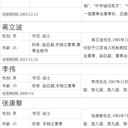
袖”、“中华诚信英才”、
一届董事会董事长、总裁
任职时间:
2005/12/13
蒋立波
性别:
男
学历:
硕士
蒋立波先生,1981
职务:
副总裁,非独立董事,董
年龄:
45
任职于江苏省人民检察院
事会秘书
会董事、副总裁、董事会
任职时间:
2021/11/24
李伟
性别:
男
学历:
硕士
李伟先生,1967年
年龄:
59
职务:
副总裁,非独立董事
届、第七届、第八届、第
任职时间:
2009/1/6
张康黎
性别:
男
学历:
硕士
张康黎先生,1981
年龄:
45
职务:
非独立董事
届、第八届、第九届、第