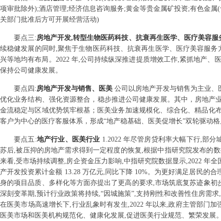
项审批除外);酒店管理;经济信息咨询服务;黄金等贵金属矿投资;有色金属
关部门批准后方可开展经营活动)
要点
三
:
房地产开发,转型生物医药科技、抗衰再生医学、医疗美容服
续稳健发展的同时,聚焦于生物医药科技、抗衰再生医学、医疗美容服务
兴等地均有布局。2022 年,公司持续纵深推进提质增效工作,紧抓地产
保持公司健康发展。
要点
四
:
房地产开发与销售、医美
公司以房地产开发与销售为主业、
优化业务结构、强化资源整合，稳步推进公司健康发展。其中，房地产业
金流稳定与区域优势筑牢根基；医美业务加速规模化、综合化、精品化
客户为中心的医疗客服体系，形成“地产稳基础、医美促增长”双轮驱动格
要点
五
:
地产行业、医美行业
1.2022 年尽管房贷利率大幅下行
苏后,被压抑的房地产需求得到一定程度的恢复,根据中指研究院发布的数据,2
来看,受市场持续调整,房企资金压力影响,中指研究院数据显示,2022 年全国
产开发投资累计金额 13.28 万亿元,同比下降 10%。为更好满足居
身的项目品质、多样化等方面亦提出了更高的要求,市场筑底复苏迹象初步显
深刻变革期,预计行业政策将持续,“因城施策”,支持刚性和改善性住房需
在医美市场高速增长下,行业乱象时有发生,2022 年以来,政府主管部
医美市场和医美机构规范化、健康化发展,促进医美行业规范、繁荣发展