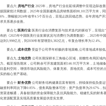
要点
六
:
房地产行业
2025年，房地产行业在延续调整中呈现边际
据国家统计局数据，2025年全国新建商品房销售面积88,101万平方米，同比
6%，降幅较2024年收窄4.5个百分点，呈现止跌回稳态势。全年房地产开
求关系逐步改善。
要点
七
:
医美行业
医美行业在消费复苏与技术迭代的驱动下，呈现出
布的《2025年中国医美行业发展状况与消费行为调查数据》，2025年中
达到3,998亿元，到2030年有望增至6,382亿元，年复合增长率为12.4%。
要点
八
:
成本优势
受益于公司早年积极的拿地策略,公司拿地成本较低
要点
九
:
土地优势
公司长期深耕长三角核心区域，前瞻性布局区域内
力。截至报告期末，公司剩余可开发建筑面积146.95万平方米，土地
目盈利空间，增强市场抗风险能力。体量充裕、质地优良、成本可控的
实的核心资产基础。
要点
十
:
财务优势
公司财务结构健康且富有韧性，持续保持低负债运营
融资利率同比下降0.85%，债务风险整体可控；资产负债率为29.67%
资渠道畅通，具备较强的资金保障能力及抗风险能力。稳健扎实的财务
化资源配置及实现高质量发展提供坚实支撑。