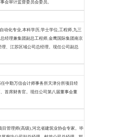
董事会审计监督委员会委员。
自动化专业,本科学历,学士学位,工程师,九三
总经理兼集团副总工程师,金鹰国际集团南京
经理、江苏区域公司总经理。现任公司副总
学。历任中勤万信会计师事务所天津分所项目经
师、首席财务官。现任公司第八届董事会董
册项目管理师(高级),河北省建筑业协会专家。毕
发展廊坊公司副总经理、蚌埠公司总经理、邯