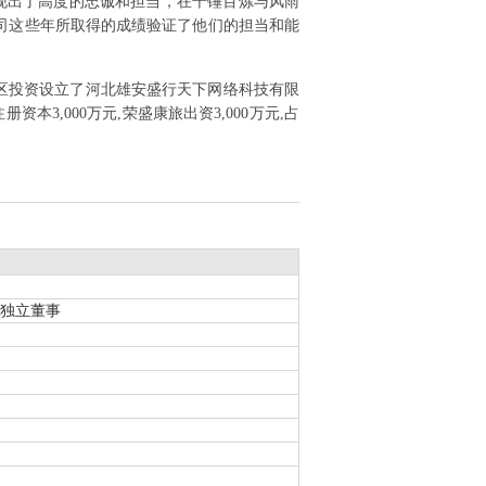
现出了高度的忠诚和担当，在千锤百炼与风雨
司这些年所取得的成绩验证了他们的担当和能
安新区投资设立了河北雄安盛行天下网络科技有限
3,000万元,荣盛康旅出资3,000万元,占
非独立董事