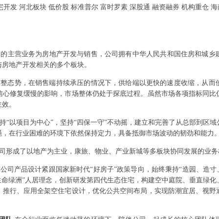
宅开发 河北板块 低价股 标准普尔 富时罗素 深股通 融资融券 机构重仓 海
司的主营业务为房地产开发与销售，公司拥有中华人民共和国住房和城乡
与房地产开发相关的多个板块。
续调整态势，在销售端持续承压的情况下，供给端以更快的速度收缩，从
信心修复缓慢的影响，市场整体仍处于探底过程。虽然市场各项指标同比
生效。
持“以项目为中心”，坚持“四保一守”不动摇，建立和完善了从总部到区
绳，在行业困难的环境下依然保持定力，具备抵御市场波动的韧劲和能力
司形成了以地产为主业，康旅、物业、产业新城等多板块协同发展的业务
公司产品设计紧跟国家新时代“好房子”政策导向，始终秉持“造园、造寸
生命绿洲”人居理念，创新研发第四代生态住宅，构建空中庭院、垂直绿
、推行、应用全架空住宅设计，优化公共空间布局，实现防潮宜居、视野