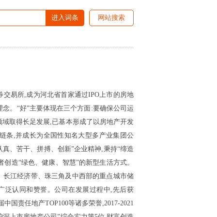
进入词条
网站搜索
圳证券交易所,成为河北省首家通过IPO上市的房地
念。“好”主要体现在三个方面:要确保公司运
领域取得长足发展,已基本形成了以房地产开发
链条,并成长为全国性知名大型多产业集团公
认真、苦干、拼搏、创新”企业精神,秉持“缔造
者创造“绿色、健康、智慧”的新型生活方式。
海、长江经济带、珠三角及中西部的重点城市储
广泛认同和赞誉。公司在发展过程中,先后获
任地产TOP100等诸多荣誉,2017-2021
“沪深上市房地产公司”综合实力第5位,财富创造