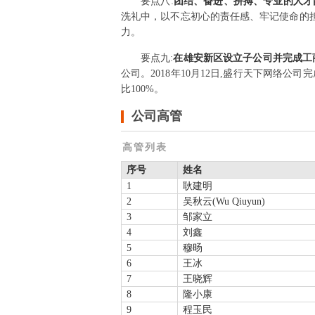
要点
八
:
团结、奋进、拼搏、专业的人
洗礼中，以不忘初心的责任感、牢记使命的
力。
要点
九
:
在雄安新区设立子公司并完成工
公司。2018年10月12日,盛行天下网络公
比100%。
公司高管
高管列表
序号
姓名
1
耿建明
2
吴秋云(Wu Qiuyun)
3
邹家立
4
刘鑫
5
穆旸
6
王冰
7
王晓辉
8
隆小康
9
程玉民