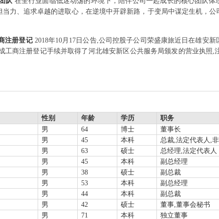
才团队
在全行业面临低迷动荡的环境下，陪伴公司一起成长的核心团队体
担当力、追求卓越的进取心，在逆境中开辟新路，于变局中谋定生机，公
商注册登记
2018年10月17日公告,公司控股子公司荣盛康旅近日在雄
司完成工商注册登记手续并取得了河北雄安新区公共服务局颁发的营业执照,注册资本
性别
年龄
学历
职务
男
64
博士
董事长
男
45
本科
总裁,法定代表人,
男
63
硕士
总经理,法定代表人
男
45
本科
副总经理
男
38
硕士
副总裁
男
53
本科
副总经理
男
44
本科
副总裁
男
42
硕士
董事,董事会秘书
男
71
本科
独立董事