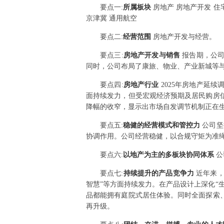
要点
一
:
所属板块
房地产 房地产开发 住
京津冀 通用航空
要点
二
:
经营范围
房地产开发与经营。
要点
三
:
房地产开发与销售
报告期，公
同时，公司布局了康旅、物业、产业新城等
要点
四
:
房地产行业
2025年房地产延
面持续发力，但受宏观经济预期及居民购房
降幅的收窄，显示出市场自发调节机制正在
要点
五
:
稳健的经营模式和管控力
公司坚
协调作用。公司经营稳健，以合规守矩为准
要点
六
:
以地产为主的多板块协同体系
公
要点
七
:
持续提升的产品竞争力
近年来，
智慧”等方面持续发力。在产品设计上深化“
品都能拥有庭院式居住体验。同时全面探索
再升级。