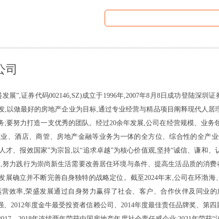
公司
”,证券代码002146,SZ)成立于1996年,2007年8月8日成功登陆深
发,以做最好的房地产企业为目标,通过专业经营与精品项目阐释现代人居理
务;要努力打造一支优秀的团队。经过20余年发展,公司在经营规模、业务
实业、酒店、商管、房地产金融等业务为一体的全方位、综合性的全产业
才、报效国家”为宗旨,以“追求卓越”为核心价值观,坚持“诚信、谦和、
原则,努力践行为崇尚新生活需要改善居住环境与条件、提高生活品质的消费
发展确立并不断完善自身独特的战略定位。截至2024年末,公司在环渤
运营效率,荣盛发展通过自身努力赢得了社会、客户、合作伙伴及同业的
、2012年度金牛最受投资者信赖公司、2014年度最佳责任品牌奖、第四届中国责
017、2018年连续两年荣获中国房地产年度社会责任感企业;2021年荣获