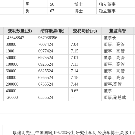
男
56
博士
独立董事
男
67
博士
独立董事
变动数量(股)
结存股票(股)
交易均价(元)
董监高管
-43648847
967036396
--
董事长
30000
7007424
7.04
董事、高管
1900
6977424
7.15
董事、高管
50000
6975524
7.01
董事、高管
100000
6925524
7.11
董事、高管
60000
6825524
7.14
董事、高管
30000
6765524
7.18
董事、高管
200000
6735524
7.44
董事,高管
40000
--
9.65
董事
-20000
6535524
--
董事,副总裁
耿建明先生,中国国籍,1962年出生,研究生学历,经济学博士,高