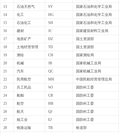
13
石油天然气
SY
国家石油和化学工业局
14
化工
HG
国家石油和化学工业局
15
石油化工
SH
国家石油和化学工业局
16
建材
JC
国家建筑材料工业局
17
地质矿产
DZ
国土资源部
18
土地经营管理
TD
国土资源部
19
测绘
CH
国家测绘局
20
机械
JB
国家机械工业局
21
汽车
QC
国家机械工业局
22
民用航空
MH
中国民航经营管理总局
23
兵工民品
WJ
国防科工委
24
船舶
CB
国防科工委
25
航空
HB
国防科工委
26
航天
QJ
国防科工委
27
核工业
EJ
国防科工委
28
铁路运输
TB
铁道部