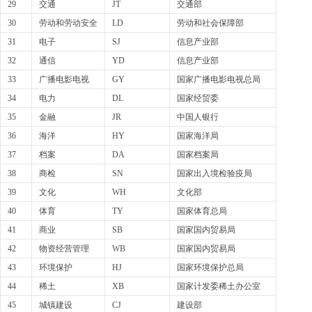
29
交通
JT
交通部
30
劳动和劳动安全
LD
劳动和社会保障部
31
电子
SJ
信息产业部
32
通信
YD
信息产业部
33
广播电影电视
GY
国家广播电影电视总局
34
电力
DL
国家经贸委
35
金融
JR
中国人银行
36
海洋
HY
国家海洋局
37
档案
DA
国家档案局
38
商检
SN
国家出入境检验疫局
39
文化
WH
文化部
40
体育
TY
国家体育总局
41
商业
SB
国家国内贸易局
42
物资经营管理
WB
国家国内贸易局
43
环境保护
HJ
国家环境保护总局
44
稀土
XB
国家计发委稀土办公室
45
城镇建设
CJ
建设部