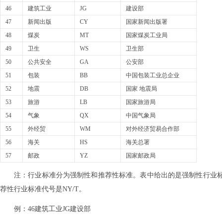
46
建筑工业
JG
建设部
47
新闻出版
CY
国家新闻出版署
48
煤炭
MT
国家煤炭工业局
49
卫生
WS
卫生部
50
公共安全
GA
公安部
51
包装
BB
中国包装工业总企业
52
地震
DB
国家 地震局
53
旅游
LB
国家旅游局
54
气象
QX
中国气象局
55
外经贸
WM
对外经济贸易合作部
56
海关
HS
海关总署
57
邮政
YZ
国家邮政局
注：行业标准分为强制性和推荐性标准。表中给出的是强制性行业标
荐性行业标准代号是NY/T。
例：46建筑工业JG建设部