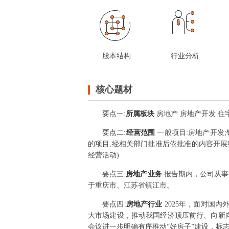
股本结构
行业分析
核心题材
要点
一
:
所属板块
房地产 房地产开发 住宅
要点
二
:
经营范围
一般项目:房地产开发
的项目,经相关部门批准后依批准的内容开展
经营活动)
要点
三
:
房地产业务
报告期内，公司从事
于重庆市、江苏省镇江市。
要点
四
:
房地产行业
2025年，面对国
大市场建设，推动我国经济顶压前行、向新向
会议进一步明确有序推动“好房子”建设，标