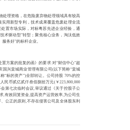
弃物处理资格，在危险废弃物处理领域具有较高
项实用新型专利，技术成果覆盖危废处理全流
废处置市场实际，对标粤苏先进企业经验，通
“技术驱动型”转型；聚焦核心业务，淘汰低效
、服务好”的标杆企业。
问题处置方案的批复的函》的要求:对“财信中心”超
重庆国兴棠城商业管理有限公司(以下简称“棠城
标的资产”)全部转让。公司持股 70%的控
亿贰仟叁佰捌拾万元(￥223,800,000
届董事会第七次临时会议,审议通过《关于控股子公
,有效回笼资金,提高资产运营效率,为公司生
平、公正的原则,不存在侵害公司及全体股东利