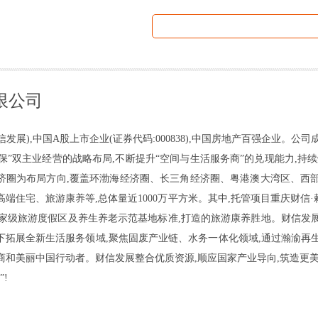
限公司
展),中国A股上市企业(证券代码:000838),中国房地产百强企业。公司成
环保”双主业经营的战略布局,不断提升“空间与生活服务商”的兑现能力,持
经济圈为布局方向,覆盖环渤海经济圈、长三角经济圈、粤港澳大湾区、西
端住宅、旅游康养等,总体量近1000万平方米。其中,托管项目重庆财信·
照国家级旅游度假区及养生养老示范基地标准,打造的旅游康养胜地。财信发
引下拓展全新生活服务领域,聚焦固废产业链、水务一体化领域,通过瀚渝再
商和美丽中国行动者。财信发展整合优质资源,顺应国家产业导向,筑造更美
!