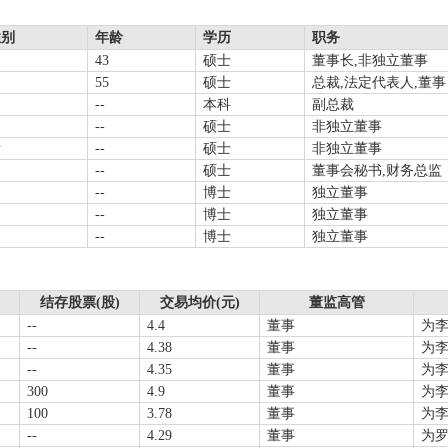
性别
年龄
学历
职务
男
43
硕士
董事长,非独立董事
男
55
硕士
总裁,法定代表人,董事
男
--
本科
副总裁
男
--
硕士
非独立董事
女
--
硕士
非独立董事
男
--
硕士
董事会秘书,财务总监
男
--
博士
独立董事
男
--
博士
独立董事
男
--
博士
独立董事
结存股票(股)
交易均价(元)
董监高管
--
4.4
董事
为
--
4.38
董事
为
--
4.35
董事
为
300
4.9
董事
为
100
3.78
董事
为
--
4.29
董事
为