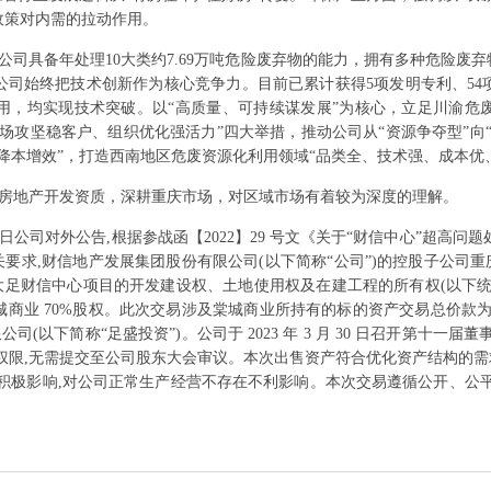
政策对内需的拉动作用。
公司具备年处理10大类约7.69万吨危险废弃物的能力，拥有多种危险废
公司始终把技术创新作为核心竞争力。目前已累计获得5项发明专利、54
用，均实现技术突破。以“高质量、可持续谋发展”为核心，立足川渝危
场攻坚稳客户、组织优化强活力”四大举措，推动公司从“资源争夺型”向
降本增效”，打造西南地区危废资源化利用领域“品类全、技术强、成本优
房地产开发资质，深耕重庆市场，对区域市场有着较为深度的理解。
4月1日公司对外公告,根据参战函【2022】29 号文《关于“财信中心”超高
配相关要求,财信地产发展集团股份有限公司(以下简称“公司”)的控股子公司
大足财信中心项目的开发建设权、土地使用权及在建工程的所有权(以下统称“
业 70%股权。此次交易涉及棠城商业所持有的标的资产交易总价款为人民币贰
司(以下简称“足盛投资”)。公司于 2023 年 3 月 30 日召开第十一
权限,无需提交至公司股东大会审议。本次出售资产符合优化资产结构的需求
积极影响,对公司正常生产经营不存在不利影响。本次交易遵循公开、公