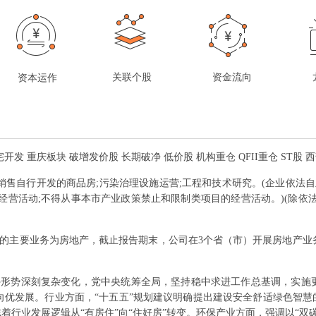
关联个股
资金流向
资本运作
开发 重庆板块 破增发价股 长期破净 低价股 机构重仓 QFII重仓 ST股 
;销售自行开发的商品房;污染治理设施运营;工程和技术研究。(企业依法
经营活动;不得从事本市产业政策禁止和限制类项目的经营活动。)(除依
的主要业务为房地产，截止报告期末，公司在3个省（市）开展房地产业
内外形势深刻复杂变化，党中央统筹全局，坚持稳中求进工作总基调，实
优发展。行业方面，“十五五”规划建议明确提出建设安全舒适绿色智慧的“好
志着行业发展逻辑从“有房住”向“住好房”转变。环保产业方面，强调以“双