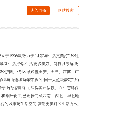
进入词条
网站搜索
立于1996年,致力于“让家与生活更美好”,经过
续焕新生活,予以生活更多美好。笃行以致远,财
部经济圈,业务区域涵盖重庆、天津、江苏、广
赖特与山连续两年荣膺“中国十大超级豪宅”;约
展专业的运营能力,深得客户信赖。在生态环保
生和华陆化工,已逐步完成西南、西北、华北地
丽的城市与生活空间,营造更美好的生活方式,