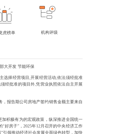
机构评级
龙虎榜单
西部大开发 节能环保
自主选择经营项目,开展经营活动;依法须经批准
法须经批准的项目外,凭营业执照依法自主开展
务，报告期公司房地产签约销售金额主要来自
施更加积极有为的宏观政策，纵深推进全国统一
房子”，2025年12月召开的中央经济工作
碳”引领推动经济社会发展全面绿色转型，加快