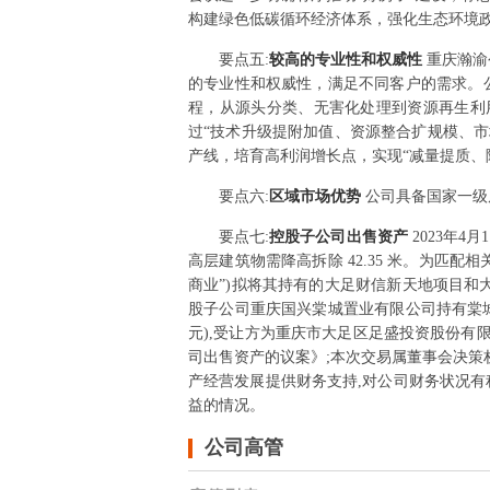
构建绿色低碳循环经济体系，强化生态环境
要点
五
:
较高的专业性和权威性
重庆瀚渝
的专业性和权威性，满足不同客户的需求。
程，从源头分类、无害化处理到资源再生利
过“技术升级提附加值、资源整合扩规模、市
产线，培育高利润增长点，实现“减量提质、
要点
六
:
区域市场优势
公司具备国家一级
要点
七
:
控股子公司出售资产
2023年
高层建筑物需降高拆除 42.35 米。为匹
商业”)拟将其持有的大足财信新天地项目和
股子公司重庆国兴棠城置业有限公司持有棠城商
元),受让方为重庆市大足区足盛投资股份有限公
司出售资产的议案》;本次交易属董事会决策
产经营发展提供财务支持,对公司财务状况有
益的情况。
公司高管