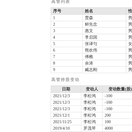
高管列表
序号
姓名
1
贾森
2
鲜先念
3
惠文
4
李启国
5
张译匀
6
熊欢伟
7
傅樵
8
余涛
9
臧志刚
高管持股变动
日期
变动人
变动数量(股)
2021/12/3
李松鸿
-100
2021/12/3
李松鸿
-100
2021/12/3
李松鸿
-100
2021/12/1
李松鸿
200
2021/11/25
李松鸿
100
2019/4/10
罗茂琴
4000