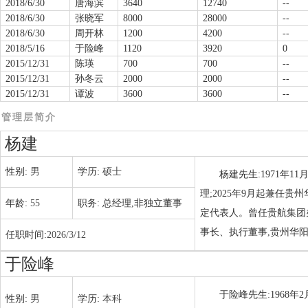
2018/6/30
唐海滨
3640
12740
--
2018/6/30
张晓军
8000
28000
--
2018/6/30
周开林
1200
4200
--
2018/5/16
于险峰
1120
3920
0
2015/12/31
陈瑛
700
700
--
2015/12/31
孙冬云
2000
2000
--
2015/12/31
谭波
3600
3600
--
管理层简介
杨建
性别:
男
学历:
硕士
杨建先生:1971年
理;2025年9月起兼任
年龄:
55
职务:
总经理,非独立董事
定代表人。曾任贵航集团
事长、执行董事,贵州华
任职时间:
2026/3/12
于险峰
于险峰先生:1968
性别:
男
学历:
本科