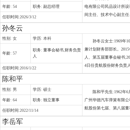
年龄:
54
职务:
副总经理
电有限公司民品设计所设
间主任、技术中心副主任
任职时间:
2026/3/12
孙冬云
性别:
女
学历:
本科
孙冬云女士:1969年
兼计划财务部部长。2015
职务:
董事会秘书,财务负责
年龄:
57
人
人、第五届董事会秘书;20
4日任贵航股份财务负责
任职时间:
2016/1/22
陈和平
性别:
男
学历:
硕士
陈和平先生:1962
年龄:
64
职务:
独立董事
广州华德汽车弹簧有限公司
航股份第七届、第八届董
任职时间:
2022/11/14
李岳军