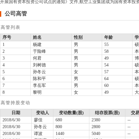
开展国有资本投资公司试点的通知》文件,航空工业集团成为国有资本投
公司高管
高管列表
序号
姓名
性别
年龄
学
1
杨建
男
55
硕
2
于险峰
男
58
本
3
何君
男
49
博
4
刘树德
男
54
硕
5
孙冬云
女
57
本
6
陈和平
男
64
硕
7
李岳军
男
60
本
8
黎明
女
49
大
高管持股变动
日期
变动人
变动数量(股)
结存股票(股)
交易
2018/6/30
廖佳
680
2380
--
2018/6/30
孙冬云
800
2800
--
2018/6/30
谭波
1440
5040
--