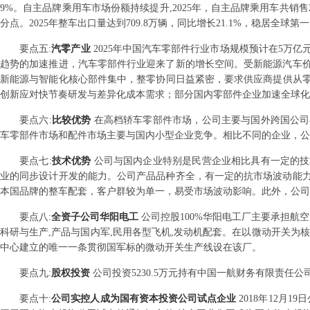
9%。自主品牌乘用车市场份额持续提升,2025年，自主品牌乘用车共销售20
分点。2025年整车出口量达到709.8万辆，同比增长21.1%，稳居全球
要点
五
:
汽零产业
2025年中国汽车零部件行业市场规模预计在5万
趋势的加速推进，汽车零部件行业迎来了新的增长空间。受新能源汽车
新能源与智能化核心部件集中，整零协同日益紧密，要求供应商提供从零件
创新应对快节奏研发与差异化成本需求；部分国内零部件企业加速全球化
要点
六
:
比较优势
在高档轿车零部件市场，公司主要与国外跨国公司
车零部件市场和配件市场主要与国内小型企业竞争。相比不同的企业，公
要点
七
:
技术优势
公司与国内企业特别是民营企业相比具有一定的技
业的同步设计开发的能力。公司产品品种齐全，有一定的抗市场波动能
本国品牌的整车配套，客户群较为单一，易受市场波动影响。此外，公司
要点
八
:
全资子公司华阳电工
公司控股100%华阳电工厂主要承担航
科研与生产,产品与国内军,民用各型飞机,发动机配套。在以微动开关为
中心建立的唯一一条贯彻国军标的微动开关生产线设在该厂。
要点
九
:
股权投资
公司投资5230.5万元持有中国一航财务有限责任公司2
要点
十
:
公司实控人成为国有资本投资公司试点企业
2018年12月