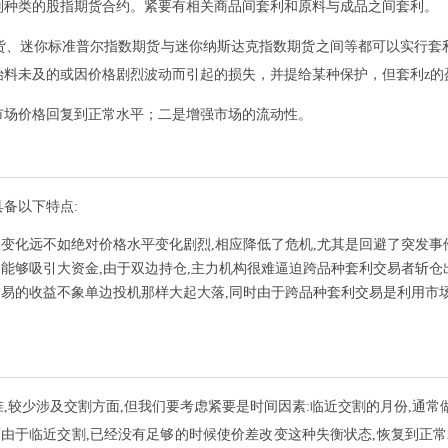
别种类的股指期货合约。紧要有相关商品间套利和原料与成品之间套利。
货、迷你标准普尔指数期货与迷你纳斯达克指数期货之间等都可以实行套
始料未及的或因价格剧烈波动而引起的损失，并提给某种保护，但套利z的
市场价格回复到正常水平；二是增强市场的流动性。
备以下特点:
差变化远不如绝对价格水平变化剧烈,相应降低了危机,尤其是回避了突发
易能够吸引大资金,由于双边持仓,主力机构很难逼迫跨品种套利交易者斩仓
交易的收益不象单边投机那样大起大落,同时由于跨品种套利交易是利用市
,较少涉及交割方面,但我们要考虑紧要是时间因素:临近交割的月份,通常
而由于临近交割,已经没有足够的时候使价差改变这种失衡状态,恢复到正常