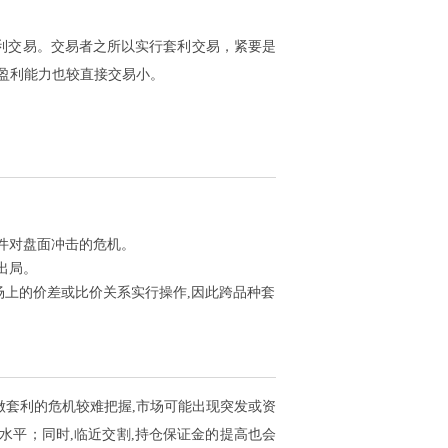
利交易。交易者之所以实行套利交易，紧要是
盈利能力也较直接交易小。
事件对盘面冲击的危机。
出局。
场上的价差或比价关系实行操作,因此跨品种套
做套利的危机较难把握,市场可能出现突发或资
水平；同时,临近交割,持仓保证金的提高也会