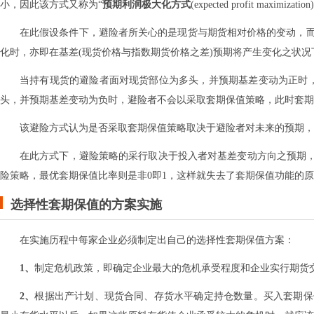
小，因此该方式又称为“
预期利润极大化方式
(expected profit maximizatio
在此假设条件下，避险者所关心的是现货与期货相对价格的变动，
化时，亦即在基差(现货价格与指数期货价格之差)预期将产生变化之状
当持有现货的避险者面对现货部位为多头，并预期基差变动为正时
头，并预期基差变动为负时，避险者不会以采取套期保值策略，此时套期
该避险方式认为是否采取套期保值策略取决于避险者对未来的预期，
在此方式下，避险策略的采行取决于投入者对基差变动方向之预期，所以
险策略，最优套期保值比率则是非0即1，这样就失去了套期保值功能的
选择性套期保值的方案实施
在实施历程中每家企业必须制定出自己的选择性套期保值方案：
1、
制定危机政策，即确定企业最大的危机承受程度和企业实行期货
2、
根据出产计划、现货合同、存货水平确定持仓数量。买入套期保