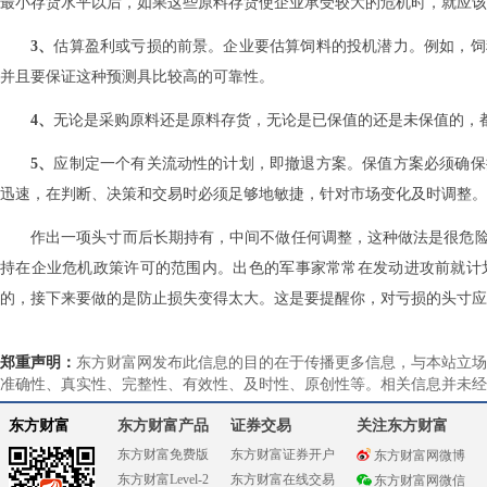
最小存货水平以后，如果这些原料存货使企业承受较大的危机时，就应该
3、
估算盈利或亏损的前景。企业要估算饲料的投机潜力。例如，饲
并且要保证这种预测具比较高的可靠性。
4、
无论是采购原料还是原料存货，无论是已保值的还是未保值的，
5、
应制定一个有关流动性的计划，即撤退方案。保值方案必须确保
迅速，在判断、决策和交易时必须足够地敏捷，针对市场变化及时调整。
作出一项头寸而后长期持有，中间不做任何调整，这种做法是很危
持在企业危机政策许可的范围内。出色的军事
家常常在发动进攻前就计
的，接下来要做的是防止损失变得太大。这是要提醒你，对亏损的头寸应
郑重声明：
东方财富网发布此信息的目的在于传播更多信息，与本站立场
准确性、真实性、完整性、有效性、及时性、原创性等。相关信息并未经
东方财富
东方财富产品
证券交易
关注东方财富
东方财富免费版
东方财富证券开户
东方财富网微博
东方财富Level-2
东方财富在线交易
东方财富网微信