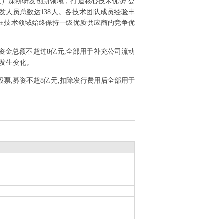
）深耕研发创新领域，打造核心技术优势 公
发人员总数达138人。各技术团队成员经验丰
在技术领域始终保持一级优质供应商的竞争优
集资金总额不超过8亿元,全部用于补充公司流动
发生变化。
行股票,募资不超8亿元,扣除发行费用后全部用于