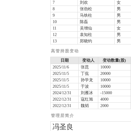
7
刘欢
女
8
张劲松
男
9
马铁柱
男
10
陈磊
男
11
吴增仙
女
12
袁知柱
男
13
郑晓钧
男
高管持股变动
日期
变动人
变动数量(股)
2025/11/6
张昆
10000
2025/11/5
丁侃
20000
2025/11/5
孙学龙
10000
2025/11/5
于波
10000
2024/12/31
刘雁冰
-15000
2022/12/31
寇红旭
4000
2022/12/31
魏韬
2000
管理层简介
冯圣良