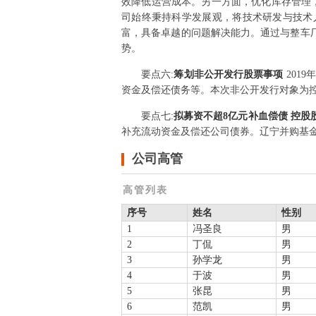
效降低运营成本。另一方面，优化库存管理
司始终秉持科学发展观，将技术研发与技术人
富，具备卓越的问题解决能力。通过与整车
势。
要点
六
:
筹划非公开发行股票事项
201
资金及偿还债务等。本次非公开发行对象为控
要点
七
:
拟募资不超8亿元补血偿债 控
补充流动资金及偿还公司债券。辽宁并购基
公司高管
高管列表
序号
姓名
性别
1
冯圣良
男
2
丁侃
男
3
孙学龙
男
4
于波
男
5
张昆
男
6
范凯
男