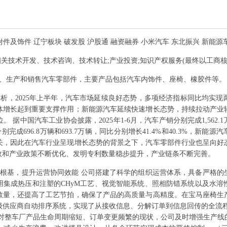
附件及饰件 辽宁板块 破发股 沪股通 融资融券 小米汽车 东北振兴 新能源
相关技术开发、技术咨询、技术转让;产业投资;知识产权服务(最终以工商核
、生产和销售汽车零部件，主要产品包括汽车内饰件、座椅、橡胶件等。
析，2025年上半年，汽车市场延续良好态势，多项经济指标同比均实
体增长起到重要支撑作用；新能源汽车延续快速增长态势，持续拉动产业
国汽车工业协会披露，2025年1-6月，汽车产销分别完成1,562.1万辆和
别完成696.8万辆和693.7万辆，同比分别增长41.4%和40.3%，新能
关，因此在汽车行业呈现增长态势的背景之下，汽车零部件行业也呈向好
政和产业政策不断优化、发明专利数量稳步提升，产业链条不断完善。
根基，提升运营协同效能 公司搭建了科学的组织运营体系，具备严格的
用集成热压和注塑的CHyM工艺、视觉智能系统、照相防错系统以及水溶
数量，还提高了工艺节拍，确保了产品的高质量与高精度。在宝马座椅生
级供应商自动排序系统，实现了从接收信息、分解订单到信息回传的全流程
面对整车厂产品生命周期缩短、订单变更频繁的现状，公司及时增强生产线