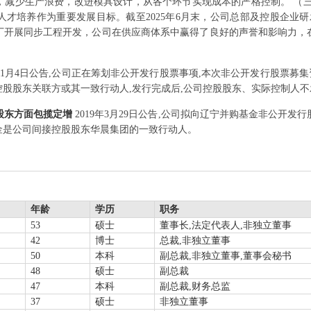
，减少生产浪费，改进模具设计，从各个环节实现成本的严格控制。 （三
才培养作为重要发展目标。截至2025年6月末，公司总部及控股企业研
厂开展同步工程开发，公司在供应商体系中赢得了良好的声誉和影响力，
9年1月4日公告,公司正在筹划非公开发行股票事项,本次非公开发行股票募
股股东关联方或其一致行动人,发行完成后,公司控股股东、实际控制人不
股股东方面包揽定增
2019年3月29日公告,公司拟向辽宁并购基金非公开发
金是公司间接控股股东华晨集团的一致行动人。
年龄
学历
职务
53
硕士
董事长,法定代表人,非独立董事
42
博士
总裁,非独立董事
50
本科
副总裁,非独立董事,董事会秘书
48
硕士
副总裁
47
本科
副总裁,财务总监
37
硕士
非独立董事