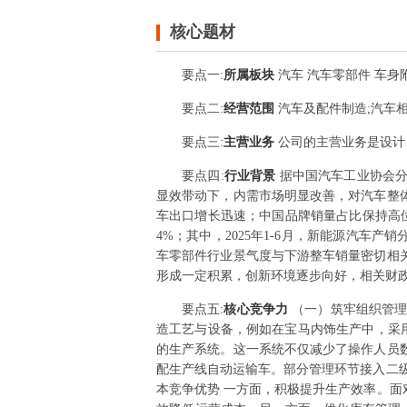
核心题材
要点
一
:
所属板块
汽车 汽车零部件 车身
要点
二
:
经营范围
汽车及配件制造;汽车
要点
三
:
主营业务
公司的主营业务是设计
要点
四
:
行业背景
据中国汽车工业协会分
显效带动下，内需市场明显改善，对汽车整
车出口增长迅速；中国品牌销量占比保持高位。 据中
4%；其中，2025年1-6月，新能源汽车产销分
车零部件行业景气度与下游整车销量密切相
形成一定积累，创新环境逐步向好，相关财
要点
五
:
核心竞争力
（一）筑牢组织管理
造工艺与设备，例如在宝马内饰生产中，采
的生产系统。这一系统不仅减少了操作人员
配生产线自动运输车。部分管理环节接入二
本竞争优势 一方面，积极提升生产效率。