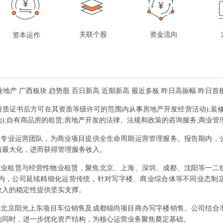
关联个股
资金流向
资本运作
业地产 广西板块 趋势股 百日新高 近期新高 最近多板 昨日高振幅 昨日首
资质证书后方可在其资质等级许可的范围内从事房地产开发经营活动);装
);自有商品房的租赁;房地产开发的法律、法规和政策的咨询服务;商业管
深专业运营团队，为商业项目提供全生命周期运营管理服务。报告期内，
值最大化，进而获得管理服务收入。
业租赁与经营性物业租赁，聚焦北京、上海、深圳、成都、沈阳等一二线
期内，公司延续精细化运营传统，针对写字楼、商业综合体等不同业态制
收入的稳定性提供坚实支撑。
进北京阳光上东项目车位销售及成都锦尚项目商办写字楼销售。公司结合
的同时，进一步优化资产结构，为核心运营业务聚焦奠定基础。