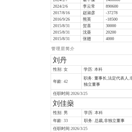
2024/2/6
李云常
890600
2017/8/16
赵淑彦
-37278
2016/9/26
熊英
-18500
2015/8/31
贺喜
30000
2015/8/31
沈葵
20200
2015/8/31
张翅
4000
管理层简介
刘丹
性别:
女
学历:
本科
职务:
董事长,法定代表人,
年龄:
42
独立董事
任职时间:
2026/3/25
刘佳燊
性别:
男
学历:
本科
年龄:
33
职务:
总裁,非独立董事
任职时间:
2026/3/25