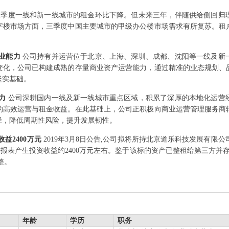
三季度一线和新一线城市的租金环比下降。但未来三年，伴随供给侧回归
字楼市场方面，三季度中国主要城市的甲级办公楼市场需求有所复苏。租
专业能力
公司持有并运营位于北京、上海、深圳、成都、沈阳等一线及新
变化，公司已构建成熟的存量商业资产运营能力，通过精准的业态规划、
坚实基础。
能力
公司深耕国内一线及新一线城市重点区域，积累了深厚的本地化运营
的高效运营与租金收益。在此基础上，公司正积极向商业运营管理服务商
径，降低周期性风险，提升发展韧性。
收益2400万元
2019年3月8日公告,公司拟将所持北京道乐科技发展有限
并报表产生投资收益约2400万元左右。鉴于该标的资产已整租给第三方并
整。
年龄
学历
职务