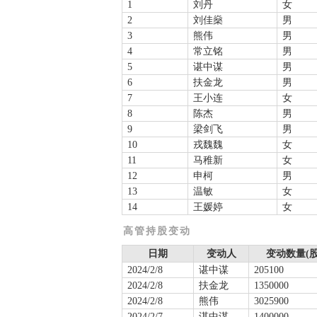
1
刘丹
女
2
刘佳燊
男
3
熊伟
男
4
常立铭
男
5
谌中谋
男
6
扶金龙
男
7
王小连
女
8
陈杰
男
9
梁剑飞
男
10
戎魏魏
女
11
马稚新
女
12
申柯
男
13
温敏
女
14
王媛婷
女
高管持股变动
日期
变动人
变动数量(股
2024/2/8
谌中谋
205100
2024/2/8
扶金龙
1350000
2024/2/8
熊伟
3025900
2024/2/7
谌中谋
1400000