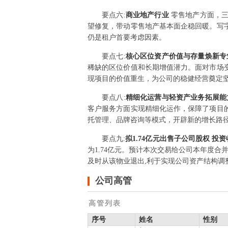
要点
六
:
商业地产行业
零售地产方面，
望修复，带动零售地产基本面企稳回暖。写
仍是租户首要考虑因素。
要点
七
:
核心区位资产价值与存量焕新
稀缺的区位价值和长期增值潜力。面对市场
现项目的价值重生，为公司的稳健经营奠定
要点
八
:
精细化运营与轻资产业务拓展
客户服务方面实现精细化运作，保障了项目
托管理、品牌咨询等模式，开辟新的增长路
要点
九
:
拟1.74亿元出售子公司股权 投资
为1.74亿元。预计本次交易给公司本年度合
及时从该物业退出,利于实现公司资产结构调
公司高管
高管列表
序号
姓名
性别