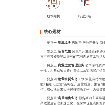
股本结构
行业分析
核心题材
要点
一
:
所属板块
房地产 房地产开发 商
要点
二
:
经营范围
房地产开发经营(取得
方可在其资质等级许可的范围内从事工程活动
要点
三
:
商业运营管理业务
公司依托资
手段，为商业项目资产增值以及实现资产价
要点
四
:
物业租赁业务
业务涵盖自持性物
能+精细化运营”策略提升运营质量。报告
作，核心项目出租率保持较高水平，为租赁
要点
五
:
房屋销售业务
报告期内主要推
高效渠道管理加速去化，在保障现金流回笼