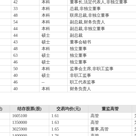
42
本科
董事长,法定代表人,非独立董事
33
本科
总裁,非独立董事
48
本科
联席总裁,非独立董事
54
本科
副总裁,财务负责人
44
本科
副总裁,非独立董事
44
硕士
副总裁
43
硕士
董事会秘书
48
本科
独立董事
63
硕士
独立董事
46
硕士
独立董事
50
本科
监事会主席,非职工监事
40
硕士
非职工监事
46
--
职工代表监事
40
本科
财务负责人
)
结存股票(股)
交易均价(元)
董监高管
1605100
1.61
高管
1350000
1.63
高管
3025900
1.65
董事,高管
1400000
1.76
高管