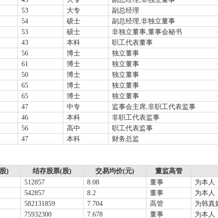
53
大专
副总经理
54
硕士
副总经理,非独立董事
53
硕士
非独立董事,董事会秘书
43
本科
职工代表董事
56
博士
独立董事
61
博士
独立董事
50
博士
独立董事
65
博士
独立董事
65
博士
独立董事
47
中专
监事会主席,非职工代表监事
46
本科
非职工代表监事
56
高中
职工代表监事
47
本科
财务总监
股)
结存股票(股)
交易均价(元)
董监高管
512857
8.08
董事
为本人
542857
8.2
董事
为本人
582131859
7.704
高管
为韩真
75932300
7.678
董事
为本人