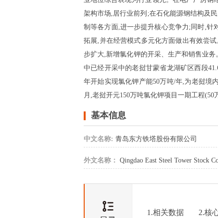
架构市场,居行业前列;在石化能源钢结构及
制等各方面,进一步提升核心竞争力;同时,
拓展,并在经营模式多元化方面做出有效尝试
步扩大,新增氯化钾的开采、生产和销售业务
中已经开采中的老挝甘蒙省龙湖矿区西段41.69平
年开始实现氯化钾产能50万吨/年,为老挝
月,老挝开元150万吨氯化钾项目一期工程(
基本信息
中文名称:
青岛东方铁塔股份有限公司
外文名称：
Qingdao East Steel Tower Stock Co
1.相关数据
2.核