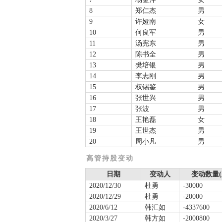
8
郑仁杰
男
9
许娅南
女
10
何良军
男
11
汤宪东
男
12
陈书全
男
13
樊培银
男
14
李志刚
男
15
权锡鉴
男
16
张世兴
男
17
张波
男
18
王艳磊
女
19
王世杰
男
20
周小凡
男
高管持股变动
日期
变动人
变动数量(
2020/12/30
杜勇
-30000
2020/12/29
杜勇
-20000
2020/6/12
韩汇如
-4337600
2020/3/27
韩方如
-2000800