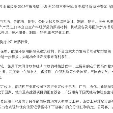
 山东板块 2025年报预增 小盘股 2025三季报预增 专精特新 标准普尔 深
电力塔、导航塔、钢管、公用天线及钢结构设计、制造、销售、服务;从事
产产品,进口本企业生产科研所需的原辅材料、机械设备及零配件;汽车普
咨询、技术服务、制造、销售;烟气净化工程。
构行业和钾肥行业。
环保型、能循环使用的绿色建筑结构，符合国家大力发展节能省地型建筑
求进一步释放，为钢构企业发展带来有利条件。
领域，施用于大田作物和经济作物的种植过程中，主要目的在于提高作物
均衡，高度集中在加拿大、俄罗斯、白俄罗斯等少数国家，三国合计约占全
主。
略定位上，钢结构产业将公司下游行业定位于电力、广电、石化、新能源
位于国家、地方重点建设项目的配套设备，广泛服务于国民经济和社会生
主要应用于涉及国计民生的国家或地方大型重点工程，该类工程对配套设
的出色表现和优良信誉记录赢得了下游客户的充分信任和肯定。公司客户