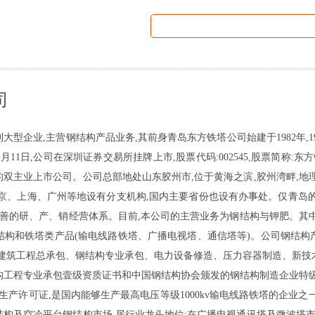
司
型企业,主营钢结构产品业务,其前身青岛东方铁塔公司始建于1982年,19
11日,公司在深圳证券交易所挂牌上市,股票代码:002545,股票简称:东方
双主业上市公司。公司总部地处山东胶州市,位于黄海之滨,胶州湾畔,地
京、上海、广州等地设有分支机构,国内主要省份也设有办事处。仅青岛
成完善的研、产、销经营体系。目前,本公司的主营业务为钢结构与钾肥。其
结构和铁塔类产品(输电线路铁塔、广播电视塔、通信塔等)。公司钢结构
屋建筑工程总承包、钢结构专业承包、电力设备修造、压力容器制造、新技
构工程专业承包壹级资质证书和中国钢结构协会颁发的钢结构制造企业特级
v生产许可证,是国内能够生产最高电压等级1000kv输电线路铁塔的企业
构及空冷平台钢结构市场,居行业龙头地位;在广播电视通讯塔及微波塔市