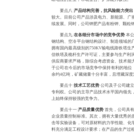
要点
八
:
产品结构完善，抗风险能力突
较大。目前公司产品涉及电力、新能源、广
续发展。同时，公司钾肥产品有粉钾、颗粒
要点
九
:
在各细分市场中的竞争优势
本
钢结构、空冷平台钢结构设计、制造领域的
拥有国内最高级别的750KV输电线路铁塔
信铁塔及桅杆生产许可证，主要参与生产利润
供应商要求严格，除综合考虑资金、技术能
于公司在今后的市场竞争中保持有利的地位
余约4亿吨，矿藏储量十分丰富，且埋藏深
要点
十
:
技术工艺优势
公司及子公司建
专利权。公司的主导产品技术水平国内领先
上始终保持较强的竞争力。
要点
十一
:
产品质量优势
首先，公司具
企业质量控制标准。其次，拥有大量优秀的
击等实验设备，可对原材料的力学性能、化
料充分满足工程设计要求；在产品的生产过