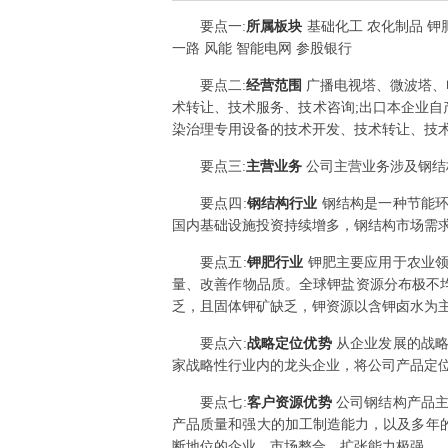
要点
一
:
所属板块
基础化工 农化制品 钾肥
一路 风能 智能电网 参股银行
要点
二
:
经营范围
广播电视塔、微波塔、
术转让、技术服务、技术咨询;出口本企业自
染治理专用设备的技术开发、技术转让、技术
要点
三
:
主营业务
公司主营业务涉及钢结
要点
四
:
钢结构行业
钢结构是一种节能
国内基础设施投资持续增多，钢结构市场需
要点
五
:
钾肥行业
钾肥主要应用于农业
量、改善作物品质。全球钾盐资源分布极不
乏，且固体钾矿缺乏，钾资源以含钾卤水为
要点
六
:
战略定位优势
从企业发展的战
家战略性行业内的龙头企业，将公司产品定
要点
七
:
客户资源优势
公司钢结构产品
产品质量和强大的加工制造能力，以及多年
断地位的企业，市场整合、扩张能力极强。