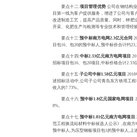
要点
十二
:
项目管理优势
公司在钢结构
目第一线为客户提供服务，增进了公司与客
改进制造工艺，提高产品质量。同时，钾肥
开采、化肥生产与检测等专业技术和管理经
要点
十三
:
预中标南方电网2.3亿元合同
目包16、包20的预中标人,预中标价合计约23,3
要点
十四
:
中标2.33亿元南方电网项目
2
招标项目包16、包20项目,中标价格合计2.33
要点
十五
:
子公司中标1.58亿元项目
20
述招标活动中,公司子公司青岛东方铁塔工程有
收入的7.73%。
要点
十六
:
预中标1.8亿元国家电网项目
8%。
要点
十七
:
预中标1.81亿元南方电网项目
范工程换流站材料中标候选人公示》,在南方电
预中标人,为压型钢板项目包1的预中标人,上述项