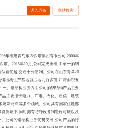
进入词条
网站搜索
96年组建青岛东方铁塔集团有限公司,2000年
铁塔。2016年10月,公司完成重组,由单一的钢
理位置优越,交通十分便利。公司在山东青岛和
的钢结构生产基地就占地九百多亩,厂房面积五
中:一、钢结构业务方面公司的钢结构产品主要
产品主要用于电力、广电、石化、通信、建筑
术与新材料等多个领域。公司具有国家住建部
资质证书,同时拥有特种设备制造许可证以及
之一。公司的钢结构业务优势突出,公司产品的行
场,居行业龙头地位;在输电线路铁塔及变电站