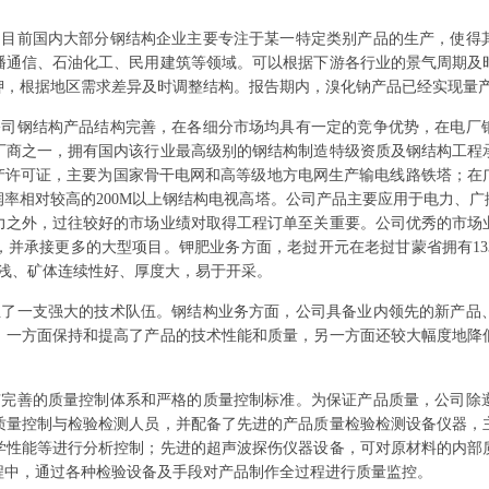
出
目前国内大部分钢结构企业主要专注于某一特定类别产品的生产，使得
播通信、石油化工、民用建筑等领域。可以根据下游各行业的景气周期及
钾，根据地区需求差异及时调整结构。报告期内，溴化钠产品已经实现量
公司钢结构产品结构完善，在各细分市场均具有一定的竞争优势，在电厂
厂商之一，拥有国内该行业最高级别的钢结构制造特级资质及钢结构工程
生产许可证，主要为国家骨干电网和高等级地方电网生产输电线路铁塔；
率相对较高的200M以上钢结构电视高塔。公司产品主要应用于电力、
力之外，过往较好的市场业绩对取得工程订单至关重要。公司优秀的市场
，并承接更多的大型项目。钾肥业务方面，老挝开元在老挝甘蒙省拥有13
度浅、矿体连续性好、厚度大，易于开采。
立了一支强大的技术队伍。钢结构业务方面，公司具备业内领先的新产品
，一方面保持和提高了产品的技术性能和质量，另一方面还较大幅度地降
有完善的质量控制体系和严格的质量控制标准。为保证产品质量，公司除
质量控制与检验检测人员，并配备了先进的产品质量检验检测设备仪器，
学性能等进行分析控制；先进的超声波探伤仪器设备，可对原材料的内部
程中，通过各种检验设备及手段对产品制作全过程进行质量监控。