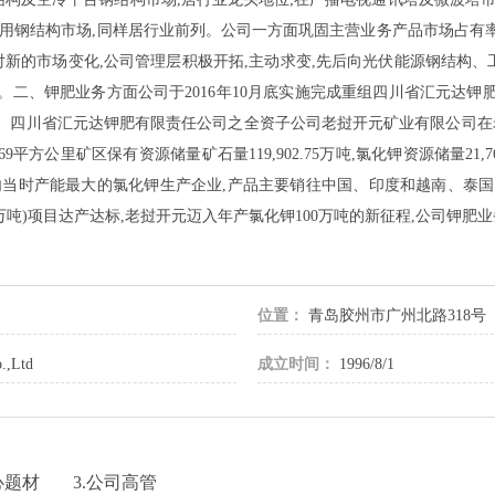
民用钢结构市场,同样居行业前列。公司一方面巩固主营业务产品市场占有
针对新的市场变化,公司管理层积极开拓,主动求变,先后向光伏能源钢结构
。二、钾肥业务方面公司于2016年10月底实施完成重组四川省汇元达钾
。四川省汇元达钾肥有限责任公司之全资子公司老挝开元矿业有限公司在老
方公里矿区保有资源储量矿石量119,902.75万吨,氯化钾资源储量21,7
境内当时产能最大的氯化钾生产企业,产品主要销往中国、印度和越南、泰国、
50万吨)项目达产达标,老挝开元迈入年产氯化钾100万吨的新征程,公司钾
位置：
青岛胶州市广州北路318号
.,Ltd
成立时间：
1996/8/1
心题材
3.公司高管