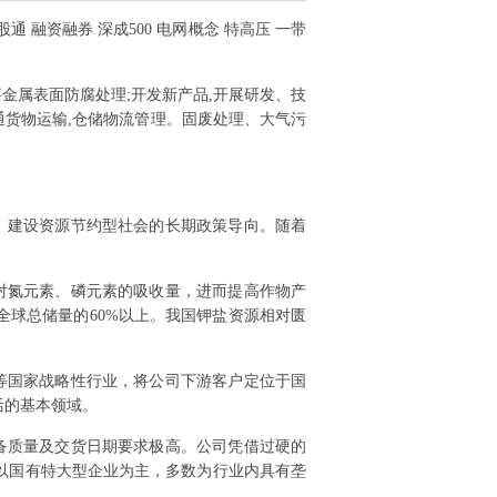
股通 融资融券 深成500 电网概念 特高压 一带
金属表面防腐处理;开发新产品,开展研发、技
通货物运输,仓储物流管理。固废处理、大气污
、建设资源节约型社会的长期政策导向。随着
对氮元素、磷元素的吸收量，进而提高作物产
球总储量的60%以上。我国钾盐资源相对匮
等国家战略性行业，将公司下游客户定位于国
活的基本领域。
备质量及交货日期要求极高。公司凭借过硬的
以国有特大型企业为主，多数为行业内具有垄