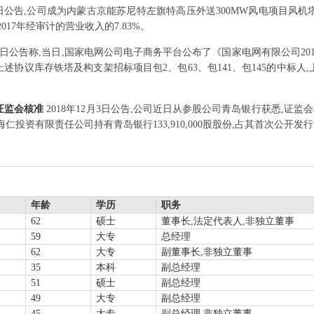
月5日公告,公司成为内蒙古京能苏尼特左旗特高压外送300MW风电项目风机塔
司2017年经审计的营业收入的7.83%。
1月2日公告称,当日,国家电网公司电子商务平台公布了《国家电网有限公司2
议库存铁塔及构支架招标项目包2、包63、包141、包145的中标人,上述
证监会核准
2018年12月3日公告,公司近日从参股公司青岛银行获悉,证
投资有限责任公司持有青岛银行133,910,000股股份,占其首次公开发行前
年龄
学历
职务
62
硕士
董事长,法定代表人,非独立董事
59
大专
总经理
62
大专
副董事长,非独立董事
35
本科
副总经理
51
硕士
副总经理
49
大专
副总经理
45
大专
副总经理,非独立董事