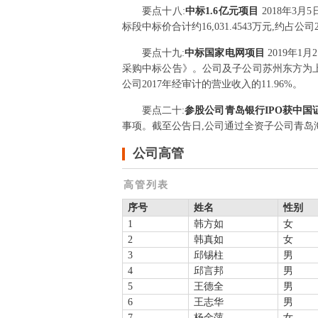
要点
十八
:
中标1.6亿元项目
2018年3
标段中标价合计约16,031.4543万元,约占公
要点
十九
:
中标国家电网项目
2019年
采购中标公告》。公司及子公司苏州东方为上述协
公司2017年经审计的营业收入的11.96%。
要点
二十
:
参股公司青岛银行IPO获中国
事项。截至公告日,公司通过全资子公司青岛海仁
公司高管
高管列表
序号
姓名
性别
1
韩方如
女
2
韩真如
女
3
邱锡柱
男
4
邱言邦
男
5
王德全
男
6
王志华
男
7
杨金萍
女