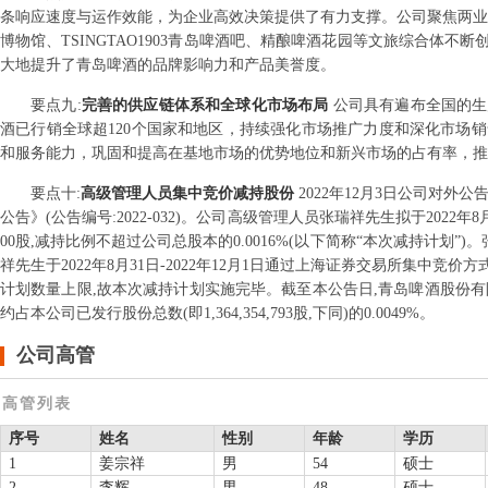
条响应速度与运作效能，为企业高效决策提供了有力支撑。公司聚焦两业
博物馆、TSINGTAO1903青岛啤酒吧、精酿啤酒花园等文旅综合体
大地提升了青岛啤酒的品牌影响力和产品美誉度。
要点
九
:
完善的供应链体系和全球化市场布局
公司具有遍布全国的生
酒已行销全球超120个国家和地区，持续强化市场推广力度和深化市场
和服务能力，巩固和提高在基地市场的优势地位和新兴市场的占有率，推
要点
十
:
高级管理人员集中竞价减持股份
2022年12月3日公司对外
公告》(公告编号:2022-032)。公司高级管理人员张瑞祥先生拟于2022年
00股,减持比例不超过公司总股本的0.0016%(以下简称“本次减持计划”
祥先生于2022年8月31日-2022年12月1日通过上海证券交易所集中竞
计划数量上限,故本次减持计划实施完毕。截至本公告日,青岛啤酒股份有限公
约占本公司已发行股份总数(即1,364,354,793股,下同)的0.0049%。
公司高管
高管列表
序号
姓名
性别
年龄
学历
1
姜宗祥
男
54
硕士
2
李辉
男
48
硕士