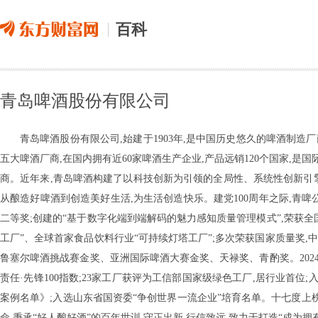
百科
青岛啤酒股份有限公司
青岛啤酒股份有限公司,始建于1903年,是中国历史悠久的啤酒制造
五大啤酒厂商,在国内拥有近60家啤酒生产企业,产品远销120个国家,是
商。近年来,青岛啤酒构建了以科技创新为引领的全局性、系统性创新引
从酿造好啤酒到创造美好生活,为生活创造快乐。建党100周年之际,青啤
二等奖;创建的“基于数字化端到端解码的魅力感知质量管理模式”,荣获
工厂”、全球首家食品饮料行业“可持续灯塔工厂”;多次荣获国家质量奖
鲁塞尔啤酒挑战赛金奖、亚洲国际啤酒大赛金奖、天禄奖、青酌奖。202
责任·先锋100指数;23家工厂获评为工信部国家级绿色工厂,居行业首位
案例名单》;入选山东省国资委“争创世界一流企业”培育名单。十七度上榜
命,秉承“好人酿好酒”的百年世训,守正出新,行信致远,致力于打造“成为