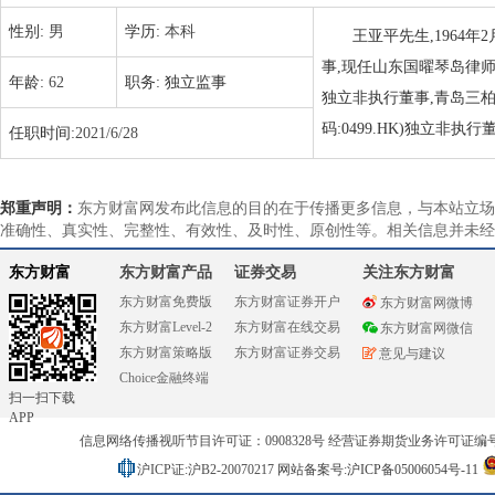
性别:
男
学历:
本科
王亚平先生,1964
事,现任山东国曜琴岛律师事
年龄:
62
职务:
独立监事
独立非执行董事,青岛三柏硕
码:0499.HK)独立非执行
任职时间:
2021/6/28
郑重声明：
东方财富网发布此信息的目的在于传播更多信息，与本站立场
准确性、真实性、完整性、有效性、及时性、原创性等。相关信息并未经
东方财富
东方财富产品
证券交易
关注东方财富
东方财富免费版
东方财富证券开户
东方财富网微博
东方财富Level-2
东方财富在线交易
东方财富网微信
东方财富策略版
东方财富证券交易
意见与建议
Choice金融终端
扫一扫下载
APP
信息网络传播视听节目许可证：0908328号 经营证券期货业务许可证编号：91310
沪ICP证:沪B2-20070217
网站备案号:沪ICP备05006054号-11