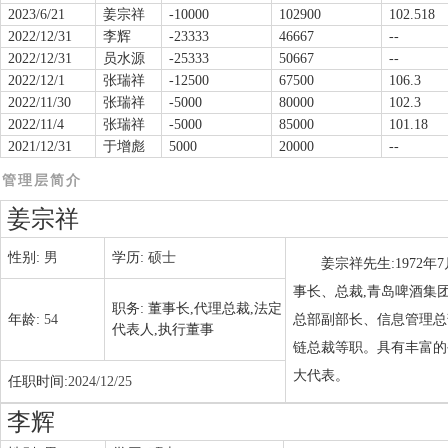
2023/6/21
姜宗祥
-10000
102900
102.518
2022/12/31
李辉
-23333
46667
--
2022/12/31
员水源
-25333
50667
--
2022/12/1
张瑞祥
-12500
67500
106.3
2022/11/30
张瑞祥
-5000
80000
102.3
2022/11/4
张瑞祥
-5000
85000
101.18
2021/12/31
于增彪
5000
20000
--
管理层简介
姜宗祥
性别:
男
学历:
硕士
姜宗祥先生:1972
事长、总裁,青岛啤酒集
职务:
董事长,代理总裁,法定
年龄:
54
总部副部长、信息管理总
代表人,执行董事
链总裁等职。具有丰富的
大代表。
任职时间:
2024/12/25
李辉