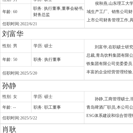
侯秋燕,山东理工大
职务:
执行董事,董事会秘书,
年龄:
60
域生产工厂、销售公司财
财务总监
上市公司财务管理工作,
任职时间:
2022/6/21
刘富华
性别:
男
学历:
硕士
刘富华,在职硕士研
总裁,青岛饮料集团有限
年龄:
50
职务:
执行董事
铁集团有限公司党委委员
丰富的企业经营管理经验
任职时间:
2025/5/20
孙静
性别:
女
学历:
硕士
孙静,工商管理硕士
年龄:
--
职务:
职工董事
青岛啤酒厂职员,本公司
ESG体系建设和综合管
任职时间:
2025/5/22
肖耿