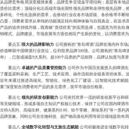
从品牌竞争格局演变规律来看，品牌竞争呈现金字塔结构：底层有本地
质价比需求；顶端分化出高端市场全国性领先品牌和全球性领先品牌，
多样化、个性化选择的需求，会推动行业在各市场层级、各价格带不断细
凸显，消费者需求从单纯的功能满足转向精神体验与自我表达，在追求
产品的追求持续升级，既青睐“质优价美”的实用选择，也愿意为符合自
销模式、品牌建设、市场发展等方面也相应产生新的变化，以消费需求为
要点
五
:
强大的品牌影响力
公司拥有的“青岛啤酒”品牌在海内外市场具
价值蝉联中国啤酒行业首位，位列世界品牌500强。公司拥有的“青岛啤酒
布），已形成涵盖9大系列、超100个品类的产品矩阵，品牌认知度与美
要点
六
:
卓越的产品质量管控能力
公司作为中国历史最悠久的啤酒生
了覆盖原料采购、生产工艺、技术应用、操作流程的全链条管控体系。
近年来通过推进高端化、智能化、绿色化工厂建设，以智能化技术赋能
量”深度契合消费者对产品的多元需求，筑牢市场信任根基。
要点
七
:
领先的研发创新能力
公司依托世界一流的研发创新平台和研
等关键领域，形成多项自主知识产权核心技术，保持了公司在国内啤酒市
古特A系列、高端生鲜、健康系列0.00、轻干零糖、果味系列”等一系
品牌形象。同时公司在生物科技、副产物高值化利用等前沿领域提前布局
要点
八
:
全域数字化转型与文旅生态赋能
公司积极推进全域数字化转