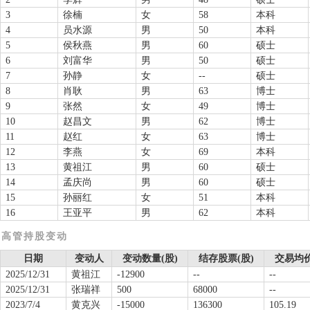
3
徐楠
女
58
本科
4
员水源
男
50
本科
5
侯秋燕
男
60
硕士
6
刘富华
男
50
硕士
7
孙静
女
--
硕士
8
肖耿
男
63
博士
9
张然
女
49
博士
10
赵昌文
男
62
博士
11
赵红
女
63
博士
12
李燕
女
69
本科
13
黄祖江
男
60
硕士
14
孟庆尚
男
60
硕士
15
孙丽红
女
51
本科
16
王亚平
男
62
本科
高管持股变动
日期
变动人
变动数量(股)
结存股票(股)
交易均价
2025/12/31
黄祖江
-12900
--
--
2025/12/31
张瑞祥
500
68000
--
2023/7/4
黄克兴
-15000
136300
105.19