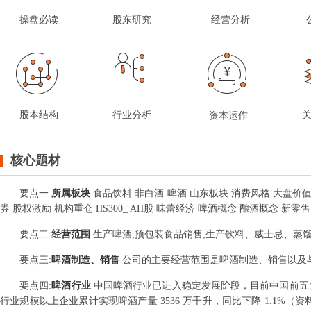
操盘必读
股东研究
经营分析
股本结构
行业分析
资本运作
核心题材
要点
一
:
所属板块
食品饮料 非白酒 啤酒 山东板块 消费风格 大盘价值 
券 股权激励 机构重仓 HS300_ AH股 味蕾经济 啤酒概念 酿酒概念 新零
要点
二
:
经营范围
生产啤酒;预包装食品销售;生产饮料、威士忌、蒸
要点
三
:
啤酒制造、销售
公司的主要经营范围是啤酒制造、销售以及
要点
四
:
啤酒行业
中国啤酒行业已进入稳定发展阶段，目前中国前五大
行业规模以上企业累计实现啤酒产量 3536 万千升，同比下降 1.1%