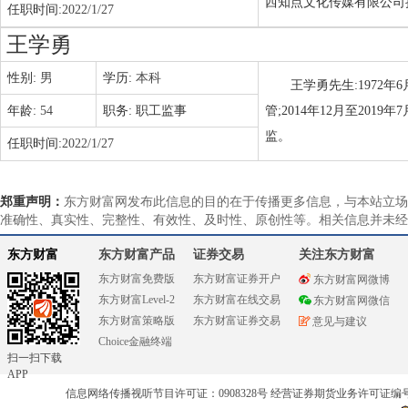
西知点文化传媒有限公司执
任职时间:
2022/1/27
王学勇
性别:
男
学历:
本科
王学勇先生:1972年
年龄:
54
职务:
职工监事
管;2014年12月至2
监。
任职时间:
2022/1/27
郑重声明：
东方财富网发布此信息的目的在于传播更多信息，与本站立场
准确性、真实性、完整性、有效性、及时性、原创性等。相关信息并未经
东方财富
东方财富产品
证券交易
关注东方财富
东方财富免费版
东方财富证券开户
东方财富网微博
东方财富Level-2
东方财富在线交易
东方财富网微信
东方财富策略版
东方财富证券交易
意见与建议
Choice金融终端
扫一扫下载
APP
信息网络传播视听节目许可证：0908328号 经营证券期货业务许可证编号：91310