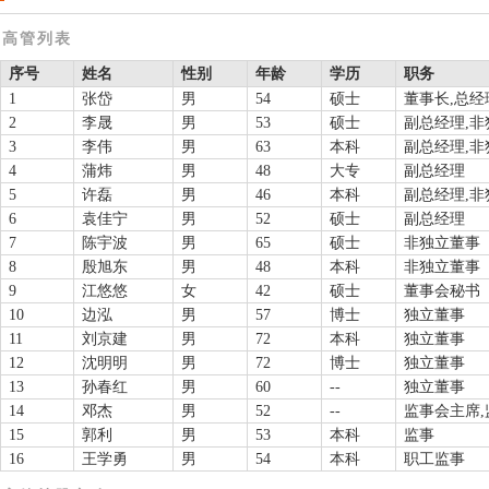
高管列表
序号
姓名
性别
年龄
学历
职务
1
张岱
男
54
硕士
董事长,总经
2
李晟
男
53
硕士
副总经理,非
3
李伟
男
63
本科
副总经理,非
4
蒲炜
男
48
大专
副总经理
5
许磊
男
46
本科
副总经理,非
6
袁佳宁
男
52
硕士
副总经理
7
陈宇波
男
65
硕士
非独立董事
8
殷旭东
男
48
本科
非独立董事
9
江悠悠
女
42
硕士
董事会秘书
10
边泓
男
57
博士
独立董事
11
刘京建
男
72
本科
独立董事
12
沈明明
男
72
博士
独立董事
13
孙春红
男
60
--
独立董事
14
邓杰
男
52
--
监事会主席,
15
郭利
男
53
本科
监事
16
王学勇
男
54
本科
职工监事