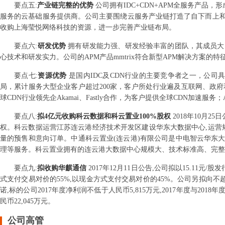
要点
五
:
产业链完整的优势
公司拥有IDC+CDN+APM全服务产品，
服务的云基础服务提供商。公司主要围绕云服务产业链打造了自下而上
收购上海莹悦网络科技的资源，进一步完善产业链布局。
要点
六
:
研发优势
拥有研发能力强、研发经验丰富的团队，其成员大
心技术和研发实力。公司的APM产品mmtrix符合新型APM解决方案的
要点
七
:
资源优势
是国内IDC及CDN行业的主要竞争者之一，公司具备
局，累计服务大型企业客户超过200家，客户所处行业遍及互联网、政府和传
球CDN行业领先企Akamai、Fastly合作，为客户提供全球CDN加速服
要点
八
:
拟4亿元收购科云数据和科云置业100%股权
2018年10月
权。科云数据运营江苏连云港经济技术开发区建设华东大数据中心,运营规模30
量的预售和意向订单。中通科云置业(连云港)有限公司是中电智云华东大
理等服务。科云置业拥有的连云港大数据中心规模大、技术标准高、完整
要点
九
:
拟收购华麒通信
2017年12月11日公告,公司拟以15.11元/
式支付交易对价的55%,以现金方式支付交易对价的45%。公司另拟向不
诺,标的公司2017年度净利润不低于人民币5,815万元,2017年度与2018
民币22,045万元。
公司高管