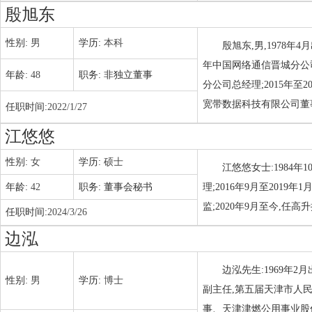
殷旭东
性别:
男
学历:
本科
殷旭东,男,1978年
年中国网络通信晋城分公司
年龄:
48
职务:
非独立董事
分公司总经理;2015年
宽带数据科技有限公司董事
任职时间:
2022/1/27
江悠悠
性别:
女
学历:
硕士
江悠悠女士:1984年
年龄:
42
职务:
董事会秘书
理;2016年9月至2019
监;2020年9月至今,
任职时间:
2024/3/26
边泓
边泓先生:1969年
性别:
男
学历:
博士
副主任,第五届天津市人
事、天津津燃公用事业股份