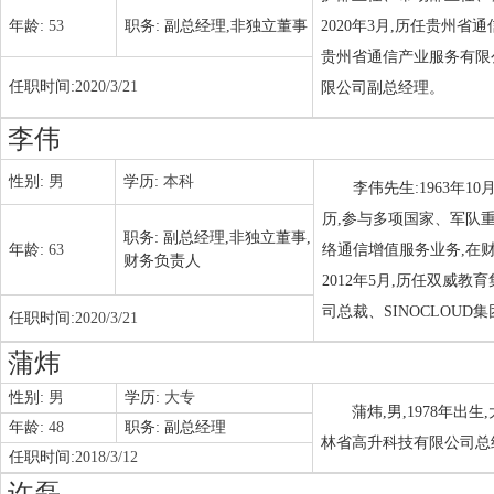
年龄:
53
职务:
副总经理,非独立董事
2020年3月,历任贵
贵州省通信产业服务有限
任职时间:
2020/3/21
限公司副总经理。
李伟
性别:
男
学历:
本科
李伟先生:1963年
历,参与多项国家、军队
职务:
副总经理,非独立董事,
年龄:
63
络通信增值服务业务,在
财务负责人
2012年5月,历任双威
司总裁、SINOCLOU
任职时间:
2020/3/21
蒲炜
性别:
男
学历:
大专
蒲炜,男,1978年出
年龄:
48
职务:
副总经理
林省高升科技有限公司总经
任职时间:
2018/3/12