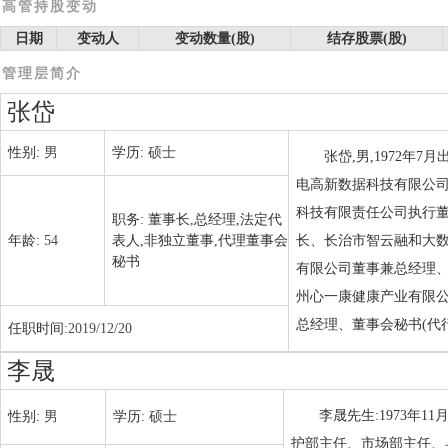
高管持股变动
日期
变动人
变动数量(股)
结存股票(股)
管理层简介
张岱
性别:
男
学历:
硕士
张岱,男,1972年
电高新数据科技有限公
科技有限责任公司执行董
职务:
董事长,总经理,法定代
年龄:
54
表人,非独立董事,代理董事会
长、长治市智云融和大
秘书
有限公司董事兼总经理、Si
州心一康健康产业有限公
总经理、董事会秘书(代
任职时间:
2019/12/20
李晟
李晟先生:1973年1
性别:
男
学历:
硕士
护部主任、市场部主任、县公