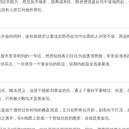
的拉升阻力，然后反手做多，脱离成本区，股价便迅速从坑中拔地而起，
坑也有人把它叫做炸弹坑。
拉升兴奋的同时，使你就踏空让看淡后势而在坑中出票的人叫苦不迭，再追
这是股市里常听到的一句话，然而短线客们往往为追逐强势股，常常追涨
最佳买点，一旦抓住一个黄金坑的机会，短期内收益会迅速暴涨。
不陌生。顾名思义，这是个能捡到黄金的坑，遇上了最好不要错过。但是，
的，只有极少数坑才是黄金坑。
是大盘或个股经过长时间的横盘筑底，主力在即将拉升前，刻意向下打压，
随之展开，在K线图上形成一个形似坑状的图形，这就是黄金坑。