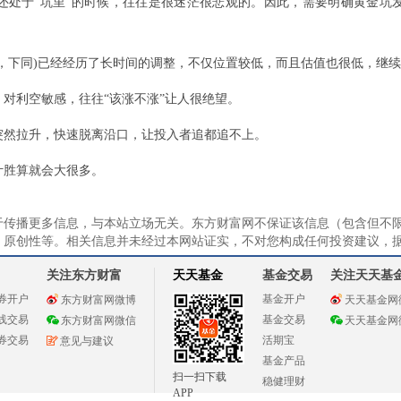
还处于“坑里”的时候，往往是很迷茫很悲观的。因此，需要明确黄金坑
，下同)已经经历了长时间的调整，不仅位置较低，而且估值也很低，继续
对利空敏感，往往“该涨不涨”让人很绝望。
突然拉升，快速脱离沿口，让投入者追都追不上。
计胜算就会大很多。
于传播更多信息，与本站立场无关。东方财富网不保证该信息（包含但不
、原创性等。相关信息并未经过本网站证实，不对您构成任何投资建议，
关注东方财富
天天基金
基金交易
关注天天基
券开户
基金开户
东方财富网微博
天天基金网
线交易
基金交易
东方财富网微信
天天基金网
券交易
活期宝
意见与建议
基金产品
扫一扫下载
稳健理财
APP