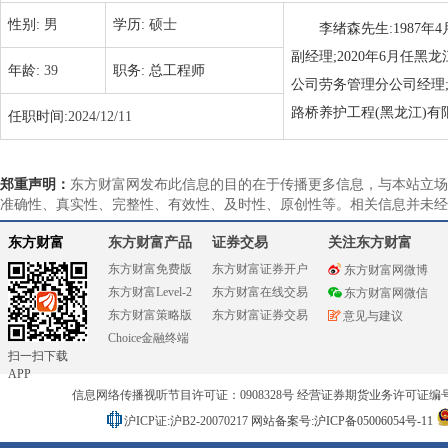
性别:
男
学历:
硕士
李绪森先生:1987
副经理;2020年6月任
年龄:
39
职务:
总工程师
公司劳务管理分公司经理;2
路桥养护工程(黑龙江)有
任职时间:
2024/12/11
郑重声明：
东方财富网发布此信息的目的在于传播更多信息，与本站立场
准确性、真实性、完整性、有效性、及时性、原创性等。相关信息并未经
东方财富
东方财富产品
证券交易
关注东方财富
东方财富免费版
东方财富证券开户
东方财富网微博
东方财富Level-2
东方财富在线交易
东方财富网微信
东方财富策略版
东方财富证券交易
意见与建议
Choice金融终端
扫一扫下载
APP
信息网络传播视听节目许可证：0908328号 经营证券期货业务许可证编号：91310
沪ICP证:沪B2-20070217
网站备案号:沪ICP备05006054号-11