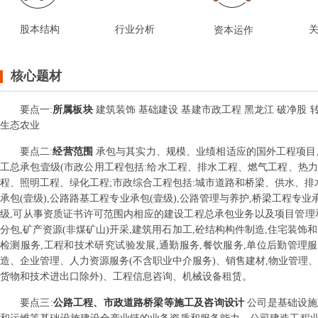
股本结构
行业分析
资本运作
核心题材
要点
一
:
所属板块
建筑装饰 基础建设 基建市政工程 黑龙江 破净股 转
生态农业
要点
二
:
经营范围
承包与其实力、规模、业绩相适应的国外工程项目,
工总承包壹级(市政公用工程包括:给水工程、排水工程、燃气工程、热
程、照明工程、绿化工程;市政综合工程包括:城市道路和桥梁、供水、排
承包(壹级),公路路基工程专业承包(壹级),公路管理与养护,桥梁工程专业
级,可从事资质证书许可范围内相应的建设工程总承包业务以及项目管理和
分包,矿产资源(非煤矿山)开采,建筑用石加工,砼结构构件制造,住宅装饰
检测服务,工程和技术研究试验发展,通勤服务,餐饮服务,单位后勤管理服
造、企业管理、人力资源服务(不含职业中介服务)、销售建材,物业管理
货物和技术进出口除外)、工程信息咨询、机械设备租赁。
要点
三
:
公路工程、市政道路桥梁等施工及咨询设计
公司是基础设施