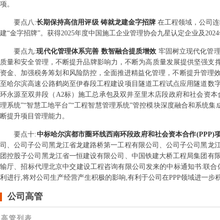
项。
要点
八
:
长期保持高信用评级 铸就龙建金字招牌
在工程领域，公司连
建“金字招牌”。获得2025年度中国施工企业管理协会九星认定企业及20
要点
九
:
现代化管理体系完善 数智融合提质增效
牢固树立现代化管
质量和安全管理，不断提升品牌影响力，不断为高质量发展提供坚强支撑
资金、加强税务筹划和风险防控，全面推进精益化管理，不断提升管理效率
至哈尔滨高速公路鹤岗至伊春段工程建设项目隧道工程试点应用隧道数
环永源至双井段（A2标）施工总承包及双井至里木店段政府和社会资本
理系统”“智慧工地平台”“工程智慧管理系统”管控模块深度融合和系统集
断提升项目管理能力。
要点
十
:
中标哈尔滨都市圈环线西南环段政府和社会资本合作(PPP)
司、公司子公司黑龙江省龙建路桥第一工程有限公司、公司子公司黑龙
团控股子公司黑龙江省一恒建设有限公司、中国铁建大桥工程局集团有
输厅、招标代理北京中交建设工程咨询有限公司发来的中标通知书:联合体
利进行,将对公司生产经营产生积极的影响,有利于公司在PPP领域进一步积
公司高管
高管列表