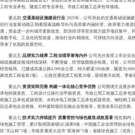
和运维等基础设施建设全产业链的业务资质和服务能力。公司建造工程
工程专业承包、隧道工程专业承包、市政工程施工总承包等领域。
要点
四
:
交通基础设施建设行业
2025年，公司所处的交通基础设
但行业发展动能正朝着国家战略导向与高质量内涵转变。政府着力推进的
遇，资金进一步向城市更新改造、防洪排涝等安全能力提升项目集中。
条数字化、工业化转型加速，推动行业向精细化、可持续方向演进。虽
带来了长期的发展空间。
要点
五
:
品牌实力雄厚 工程业绩享誉海内外
公司充分发挥上市企业
础设施建设领域持续深耕、不断突破，经营版图稳步拓展。目前，公司经
经营格局。已建成高速公路4,000余公里，特大桥梁160余座，隧道30,0
家优质工程金奖1项），公路交通优质工程奖10项，获得詹天佑奖、李春
要点
六
:
资质矩阵完善 构建一体化核心竞争优势
公司围绕主业逐步
承包特级资质、工程设计公路行业甲级资质、市政公用工程施工总承包
程施工总承包贰级资质、水利水电工程施工总承包贰级资质、钢结构工
目总承包企业资格、对外援助项目实施企业资格等，资质体系日趋完善。
要点
七
:
技术实力持续提升 质量管控与绿色建造成效显著
报告期内
绿色施工管理，累计取得国家级QC成果8项；中国施工企业管理协会绿色
区“天山杯”1项；市级质量奖大连市“星海杯”1项；省级绿色施工（优良