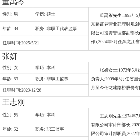
董禹岑
性别:
男
学历:
硕士
董禹岑先生:1992
东路证券营业部理财规划师
年龄:
34
职务:
非职工代表监事
限公司投资管理部副部长(
作);2024年5月任黑
任职时间:
2025/5/21
张妍
性别:
女
学历:
本科
张妍女士:1973年
年龄:
53
职务:
非职工监事
负责人;2009年3月任省
月至今任龙建路桥股份有
任职时间:
2023/12/28
王志刚
性别:
男
学历:
本科
王志刚先生:1974年
有限公司审计部部长;20
年龄:
52
职务:
职工监事
限公司审计部职员;2022