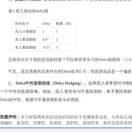
表2 投入组合的delta值
持仓头寸
Delta
数量（张）
买入小麦期货
1
1
买入看涨期权
0.47
2
买入看跌期权
-0.53
3
总体持仓头寸危机状况如何呢？可以将所有头寸的Delta值相加：1+2×0.47-
可见，该交易者的总体持仓的Delta值为0.35，也就是说这是一个偏
2、 Delta中性套期保值（Delta Hedging）。
如果投入者希望对冲期权或
一个中性的套期策略。例如，投入者持有10手看跌期权，每手看跌期权的Del
Delta的中性，规避10手看跌期权多头的危机。
郑重声明：
东方财富网发布此信息的目的在于传播更多信息，与本站立场
准确性、真实性、完整性、有效性、及时性、原创性等。相关信息并未经