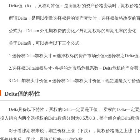
Delta值（δ），又称对冲值：是衡量标的资产价格变动时，期权价格的
所谓Delta，是用以衡量选择权标的资产变动时，选择权价格改变
公式为：Delta＝外汇期权费的变化／外汇期权标的即期汇率的变化
关于Delta值，可以参考以下三个公式:
1.选择权Delta加权头寸＝选择权标的资产市场价值×选择权之Delta值;
2.选择权Delta加权头寸×各标的之市场危机系数＝Delta危机约当金额;
3.Delta加权头寸价值＝选择权Delta加权头寸价值＋现货避险头寸价
Delta值的特性
Delta具备以下特性：买权的Delta一定要是正值； 卖权的Delta一定要是
投入组合内两个选择权的Delta数值分别为0.5及0.3，整个组合的Delta数值
对于看涨期权来说，期货价格上涨（下跌），期权价格随之上涨（下跌
货价格相反，因此，看跌期权的delta为负数。